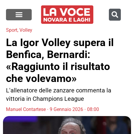
Sport
,
Volley
La Igor Volley supera il
Benfica, Bernardi:
«Raggiunto il risultato
che volevamo»
L'allenatore delle zanzare commenta la
vittoria in Champions League
Manuel Contartese
9 Gennaio 2026
08:00