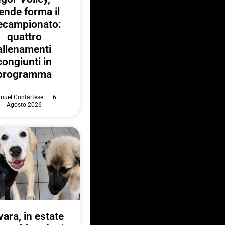
ende forma il
ecampionato:
quattro
allenamenti
congiunti in
programma
nuel Contartese
6
Agosto 2026
ara, in estate