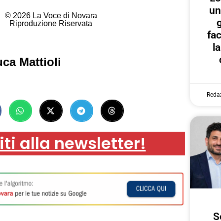
un
© 2026 La Voce di Novara
g
Riproduzione Riservata
fa
l
ca Mattioli
Reda
iti alla newsletter!
S