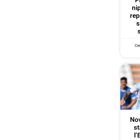
P
ni
rep
s
Cec
Nov
st
l’