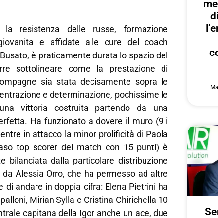
me
d
l’
la resistenza delle russe, formazione
giovanita e affidate alle cure del coach
c
 Busato, è praticamente durata lo spazio del
rre sottolineare come la prestazione di
compagne sia stata decisamente sopra le
Ma
centrazione e determinazione, pochissime le
una vittoria costruita partendo da una
erfetta. Ha funzionato a dovere il muro (9 i
entre in attacco la minor prolificità di Paola
aso top scorer del match con 15 punti) è
 bilanciata dalla particolare distribuzione
a da Alessia Orro, che ha permesso ad altre
di andare in doppia cifra: Elena Pietrini ha
alloni, Mirian Sylla e Cristina Chirichella 10
Ser
entrale capitana della Igor anche un ace, due