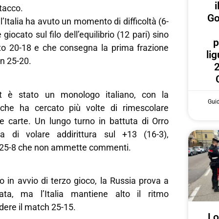
i
ttacco.
Go
 l’Italia ha avuto un momento di difficoltà (6-
 giocato sul filo dell’equilibrio (12 pari) sino
p
ato 20-18 e che consegna la prima frazione
lig
un 25-20.
2
t è stato un monologo italiano, con la
Gui
che ha cercato più volte di rimescolare
ue carte. Un lungo turno in battuta di Orro
lia di volare addirittura sul +13 (16-3),
 25-8 che non ammette commenti.
o in avvio di terzo gioco, la Russia prova a
ata, ma l’Italia mantiene alto il ritmo
ere il match 25-15.
Lo