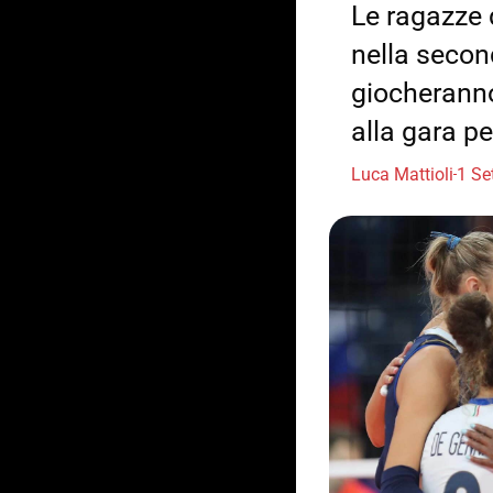
Le ragazze 
nella secon
giocheranno
alla gara per
Luca Mattioli
1 Se