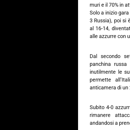
muri e il 70% in a
Solo a inizio gara
3 Russia), poi si è
al 16-14, divent
alle azzurre con 
Dal secondo se
panchina russa 
inutilmente le s
permette all’Ita
anticamera di un
Subito 4-0 azzurr
rimanere attacc
andandosi a prend