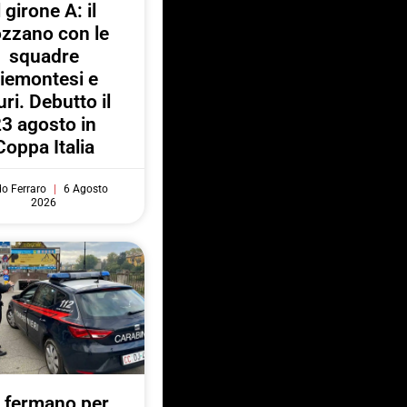
l girone A: il
zzano con le
squadre
iemontesi e
uri. Debutto il
3 agosto in
Coppa Italia
do Ferraro
6 Agosto
2026
 fermano per