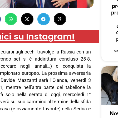
pr
pr
ici su Instagram!
icciarsi agli occhi travolge la Russia con un
Ma
condo set si è addirittura concluso 25-8,
icercare negli annali…) e conquista la
ampionato europeo. La prossima avversaria
 Davide Mazzanti sarà l’Olanda, venerdì 3
1, mentre nell’altra parte del tabellone la
à solo nella serata di oggi, mercoledì 1°
overà sul suo cammino al termine della sfida
 casa (e ovviamente favorite) della Serbia e
Nov