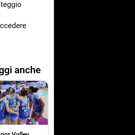
nteggio
i
accedere
ggi anche
Igor Volley,