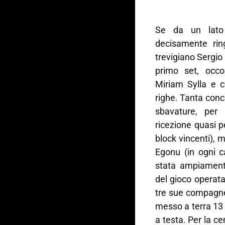
Se da un lato 
decisamente rin
trevigiano Sergio
primo set, occo
Miriam Sylla e 
righe. Tanta con
sbavature, per 
ricezione quasi p
block vincenti), m
Egonu (in ogni c
stata ampiamente
del gioco operat
tre sue compagne 
messo a terra 13 p
a testa. Per la c