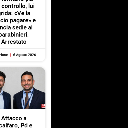
 controllo, lui
rida: «Ve la
ccio pagare» e
ancia sedie ai
carabinieri.
Arrestato
zione
6 Agosto 2026
Attacco a
calfaro, Pd e