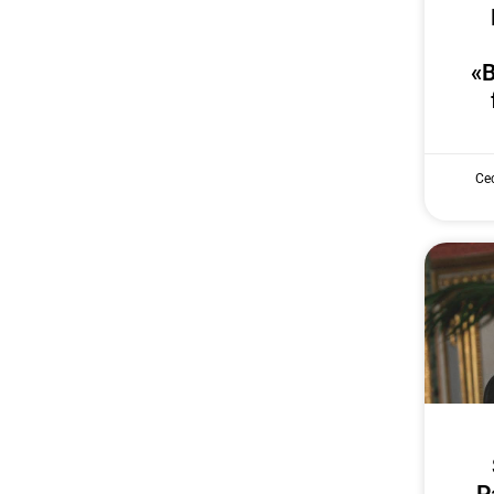
«B
Cec