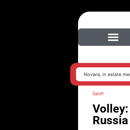
Novara, in estate men
Sport
Volley:
Russia 