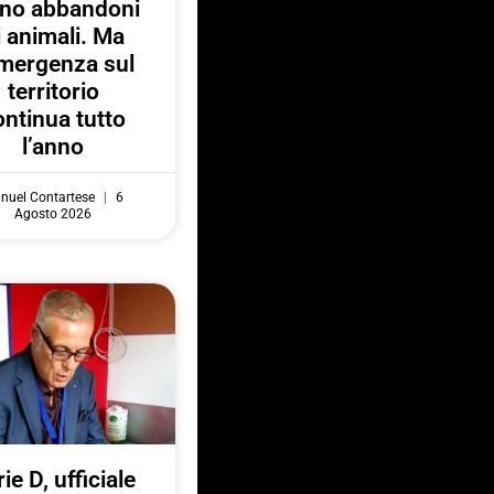
no abbandoni
i animali. Ma
emergenza sul
territorio
ontinua tutto
l’anno
nuel Contartese
6
Agosto 2026
ie D, ufficiale