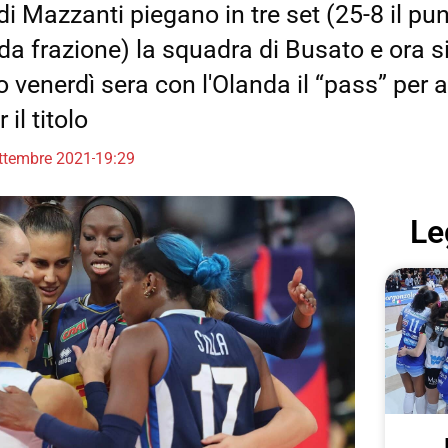
di Mazzanti piegano in tre set (25-8 il pu
da frazione) la squadra di Busato e ora s
 venerdì sera con l'Olanda il “pass” per 
 il titolo
ttembre 2021
19:29
Le