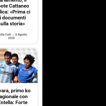
arlamento, il
pote Cattaneo
lica: «Prima ci
i documenti
sulla storia»
ilia Colli
6 Agosto
2026
ara, primo ko
agionale con
Entella: Forte