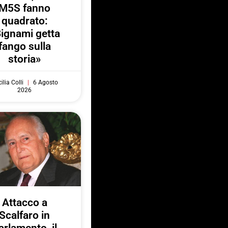
M5S fanno
quadrato:
ignami getta
fango sulla
storia»
ilia Colli
6 Agosto
2026
Attacco a
Scalfaro in