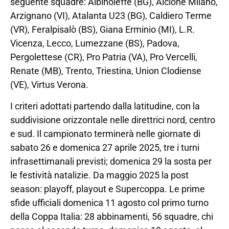
seguente squadre: Albinoleffe (BG), Alcione Milano,
Arzignano (VI), Atalanta U23 (BG), Caldiero Terme
(VR), Feralpisalò (BS), Giana Erminio (MI), L.R.
Vicenza, Lecco, Lumezzane (BS), Padova,
Pergolettese (CR), Pro Patria (VA), Pro Vercelli,
Renate (MB), Trento, Triestina, Union Clodiense
(VE), Virtus Verona.
I criteri adottati partendo dalla latitudine, con la
suddivisione orizzontale nelle direttrici nord, centro
e sud. Il campionato terminerà nelle giornate di
sabato 26 e domenica 27 aprile 2025, tre i turni
infrasettimanali previsti; domenica 29 la sosta per
le festività natalizie. Da maggio 2025 la post
season: playoff, playout e Supercoppa. Le prime
sfide ufficiali domenica 11 agosto col primo turno
della Coppa Italia: 28 abbinamenti, 56 squadre, chi