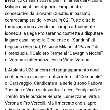
il tecnico Cristian Soave, per i milanesi dell’Alcione
Milano guidati per il quarto campionato
consecutivo da Giovanni Cusatis, in passato
centrocampista del Novara in C2. Tutte e tre le
formazioni non avendo un campo attualmente
idoneo alla Lega Pro saranno costrette a disputare
la gare casalinghe: la Clodiense al “Sandrini” di
Legnago (Verona), l’Alcione Milano al “Pavesi” di
Fiorenzuola, il Caldiero Terme al “Cavagnin Nocini”
di Verona in alternanza con la Virtus Verona.
L’Atalanta U23 ancora nel raggruppamento nord
continuerà a giocare i match interni al “Comunale”
di Caravaggio. Candidate alla serie B sono Padova,
Triestina e Vicenza davanti a Lecco, Feralpisalò e
Trento, tra le outsider Renate, Lumezzane, Virtus
Verona e Pro Vercelli. Ma il mercato che si apre
ufficialmente da lunedì 1 luglio può sicuramente