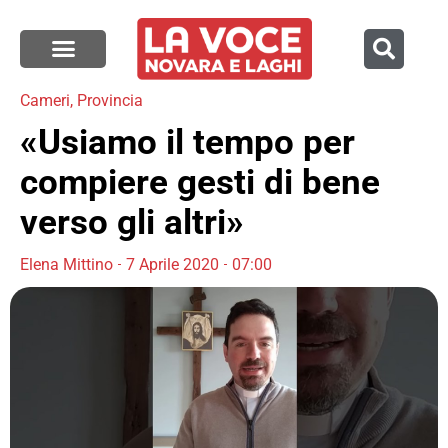
Cameri
,
Provincia
«Usiamo il tempo per
compiere gesti di bene
verso gli altri»
Elena Mittino
7 Aprile 2020
07:00