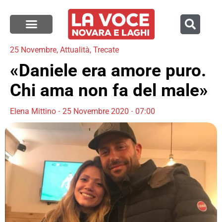
25 Novembre
,
Attualità
,
Trecate
«Daniele era amore puro.
Chi ama non fa del male»
Elena Mittino
25 Novembre 2020
07:00