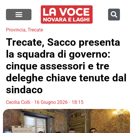
Provincia
,
Trecate
Trecate, Sacco presenta
la squadra di governo:
cinque assessori e tre
deleghe chiave tenute dal
sindaco
Cecilia Colli
16 Giugno 2026
18:15