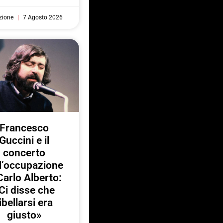
zione
7 Agosto 2026
Francesco
Guccini e il
concerto
l’occupazione
Carlo Alberto:
Ci disse che
ibellarsi era
giusto»