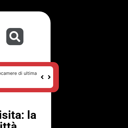
ecamere di ultima
sita: la
ittà