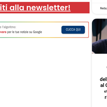
iti alla newsletter!
Reda
del
al 
«
r