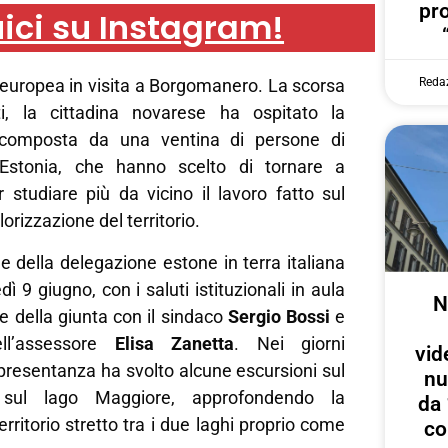
pr
ici su Instagram!
Reda
europea in visita a Borgomanero. La scorsa
ti, la cittadina novarese ha ospitato la
 composta da una ventina di persone di
l’Estonia, che hanno scelto di tornare a
studiare più da vicino il lavoro fatto sul
lorizzazione del territorio.
le della delegazione estone in terra italiana
ì 9 giugno, con i saluti istituzionali in aula
N
te della giunta con il sindaco
Sergio Bossi
e
ell’assessore
Elisa Zanetta
. Nei giorni
vid
ppresentanza ha svolto alcune escursioni sul
nu
sul lago Maggiore, approfondendo la
da 
rritorio stretto tra i due laghi proprio come
co