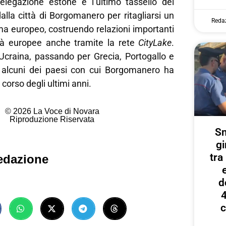
delegazione estone è l’ultimo tassello del
alla città di Borgomanero per ritagliarsi un
Reda
ma europeo, costruendo relazioni importanti
tà europee anche tramite la rete
CityLake
.
’Ucraina, passando per Grecia, Portogallo e
 alcuni dei paesi con cui Borgomanero ha
 corso degli ultimi anni.
© 2026 La Voce di Novara
Riproduzione Riservata
Sm
gi
tr
edazione
d
4
c