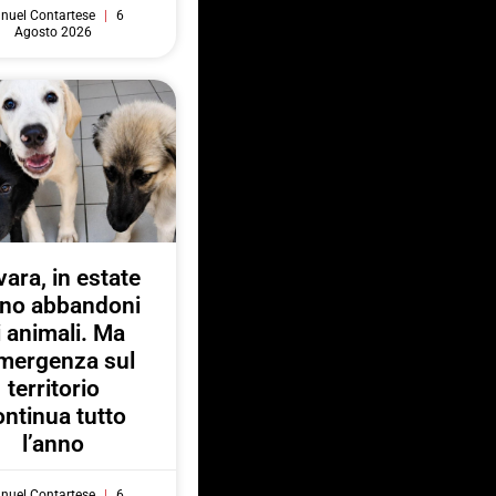
nuel Contartese
6
Agosto 2026
ara, in estate
no abbandoni
i animali. Ma
emergenza sul
territorio
ontinua tutto
l’anno
nuel Contartese
6