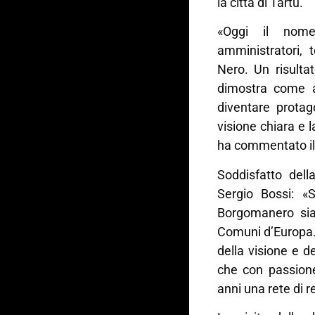
la città di Tartu.
«Oggi il nom
amministratori, 
Nero. Un risulta
dimostra come a
diventare protag
visione chiara e l
ha commentato il
Soddisfatto dell
Sergio Bossi: «
Borgomanero sia
Comuni d’Europa.
della visione e d
che con passion
anni una rete di r