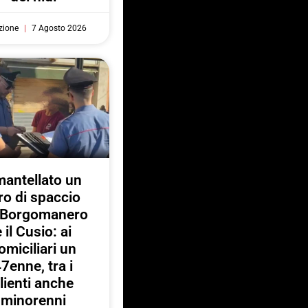
zione
7 Agosto 2026
antellato un
ro di spaccio
a Borgomanero
e il Cusio: ai
omiciliari un
7enne, tra i
lienti anche
minorenni