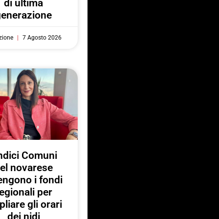
di ultima
generazione
zione
7 Agosto 2026
ndici Comuni
el novarese
engono i fondi
egionali per
liare gli orari
dei nidi