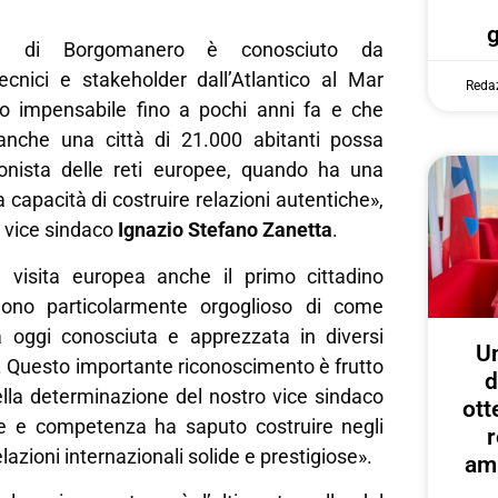
e di Borgomanero è conosciuto da
tecnici e stakeholder dall’Atlantico al Mar
Reda
to impensabile fino a pochi anni fa e che
nche una città di 21.000 abitanti possa
onista delle reti europee, quando ha una
a capacità di costruire relazioni autentiche»,
 vice sindaco
Ignazio Stefano Zanetta
.
a visita europea anche il primo cittadino
Sono particolarmente orgoglioso di come
 oggi conosciuta e apprezzata in diversi
U
 Questo importante riconoscimento è frutto
d
ella determinazione del nostro vice sindaco
ott
e e competenza ha saputo costruire negli
r
elazioni internazionali solide e prestigiose».
amp