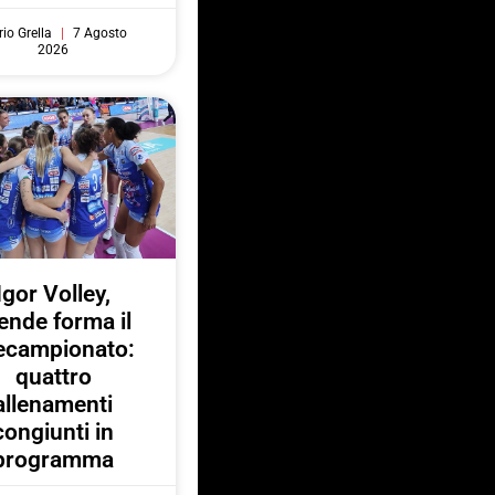
io Grella
7 Agosto
2026
Igor Volley,
ende forma il
ecampionato:
quattro
allenamenti
congiunti in
programma