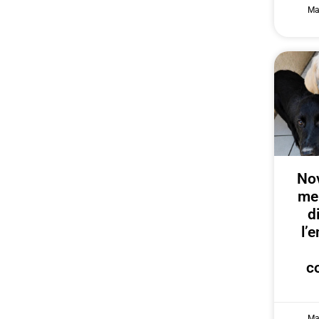
Ma
Nov
me
d
l’
c
Ma