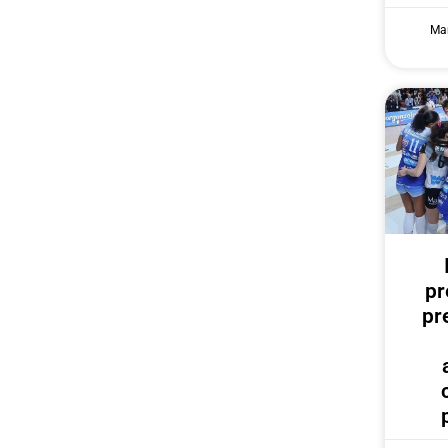
Mar
pr
pr