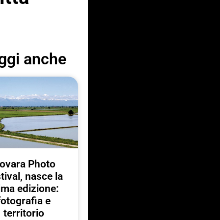
ggi anche
ovara Photo
tival, nasce la
ima edizione:
fotografia e
territorio