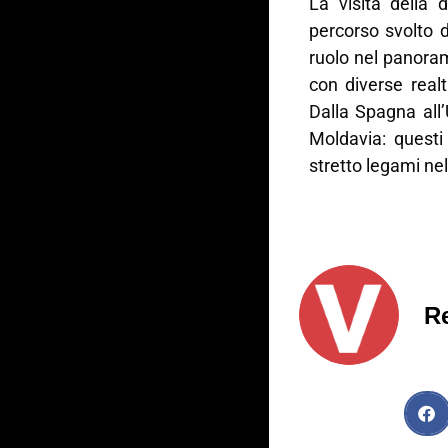
La visita della 
percorso svolto d
ruolo nel panora
con diverse real
Dalla Spagna all
Moldavia: questi
stretto legami nel
R