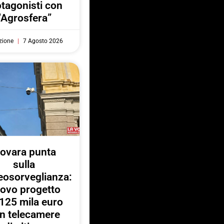
otagonisti con
“Agrosfera”
zione
7 Agosto 2026
ovara punta
sulla
eosorveglianza:
ovo progetto
125 mila euro
n telecamere