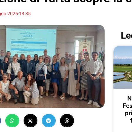
gno 2026
18:35
Le
N
Fes
pr