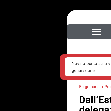
Novara punta sulla v
generazione
Borgomanero
,
Pro
Dall’Es
delegaz