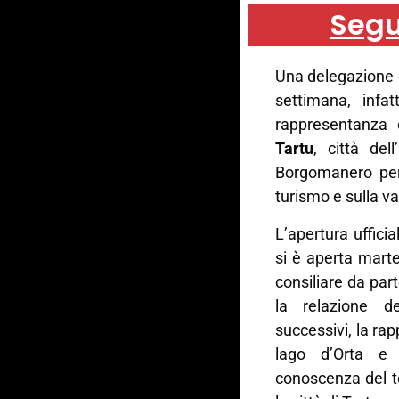
Segu
Una delegazione 
settimana, infat
rappresentanza
Tartu
, città del
Borgomanero per 
turismo e sulla va
L’apertura ufficia
si è aperta marted
consiliare da par
la relazione d
successivi, la ra
lago d’Orta e 
conoscenza del te