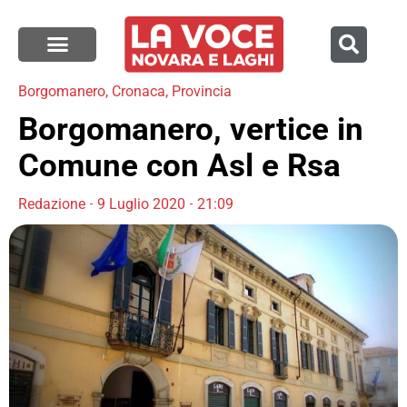
Borgomanero
,
Cronaca
,
Provincia
Borgomanero, vertice in
Comune con Asl e Rsa
Redazione
9 Luglio 2020
21:09