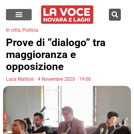
In città
,
Politica
Prove di “dialogo” tra
maggioranza e
opposizione
Luca Mattioli
4 Novembre 2020
19:00