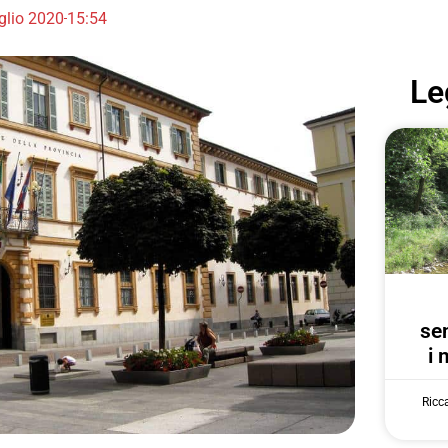
glio 2020
15:54
Le
se
i 
Ricc