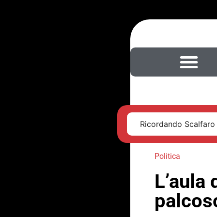
Ricordando Scalfaro
Politica
L’aula 
palcos