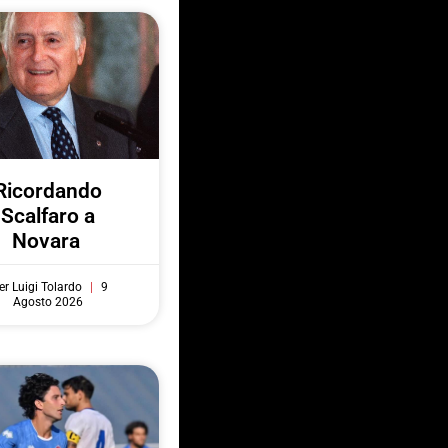
Ricordando
Scalfaro a
Novara
er Luigi Tolardo
9
Agosto 2026