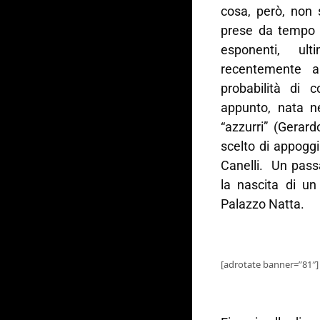
cosa, però, non 
prese da tempo c
esponenti, ul
recentemente ap
probabilità di c
appunto, nata ne
“azzurri” (Gerar
scelto di appogg
Canelli. Un pass
la nascita di u
Palazzo Natta.
[adrotate banner=”81″]