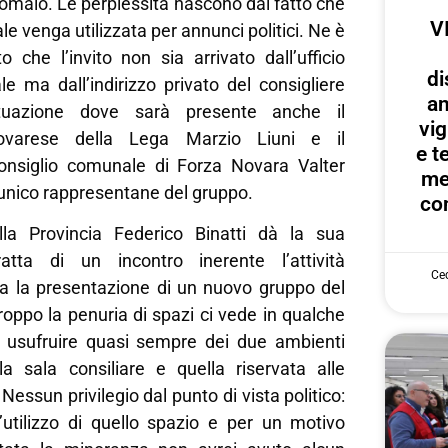
anomalo. Le perplessità nascono dal fatto che
V
ale venga utilizzata per annunci politici. Ne è
o che l’invito non sia arrivato dall’ufficio
di
e ma dall’indirizzo privato del consigliere
an
situazione dove sarà presente anche il
vig
ovarese della Lega Marzio Liuni e il
e te
onsiglio comunale di Forza Novara Valter
me
 unico rappresentane del gruppo.
con
lla Provincia Federico Binatti dà la sua
ratta di un incontro inerente l’attività
Cec
sia la presentazione di un nuovo gruppo del
roppo la penuria di spazi ci vede in qualche
 usufruire quasi sempre dei due ambienti
la sala consiliare e quella riservata alle
.
Nessun privilegio dal punto di vista politico:
’utilizzo di quello spazio e per un motivo