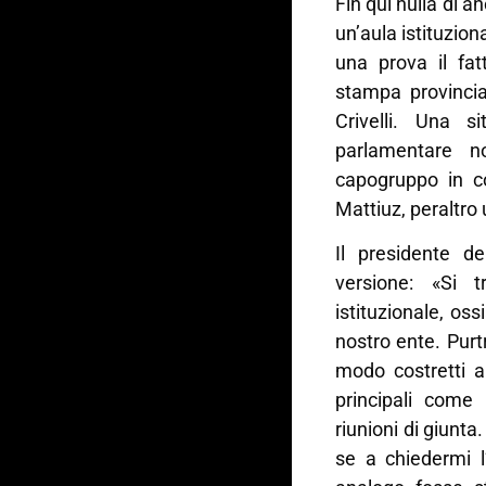
Fin qui nulla di 
un’aula istituzion
una prova il fatt
stampa provincial
Crivelli. Una 
parlamentare n
capogruppo in c
Mattiuz, peraltro
Il presidente de
versione: «Si t
istituzionale, os
nostro ente. Purt
modo costretti a
principali come 
riunioni di giunta
se a chiedermi l