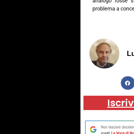
analogo fosse s
problema a conce
Lu
Iscriv