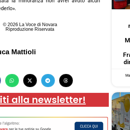
tata la minoranza non avrei avuto alcun
derlo».
© 2026 La Voce di Novara
Riproduzione Riservata
M
ca Mattioli
Fr
di
Ma
iti alla newsletter!