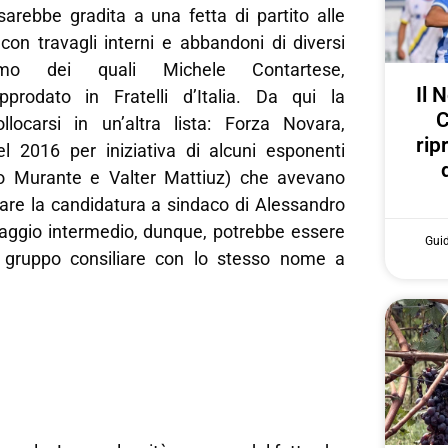
sarebbe gradita a una fetta di partito alle
on travagli interni e abbandoni di diversi
timo dei quali Michele Contartese,
Il 
prodato in Fratelli d’Italia. Da qui la
C
ollocarsi in un’altra lista: Forza Novara,
rip
l 2016 per iniziativa di alcuni esponenti
do Murante e Valter Mattiuz) che avevano
iare la candidatura a sindaco di Alessandro
aggio intermedio, dunque, potrebbe essere
Gui
n gruppo consiliare con lo stesso nome a