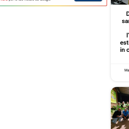
D
sa
est
in 
Ma