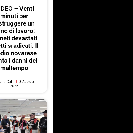
IDEO – Venti
minuti per
struggere un
no di lavoro:
neti devastati
tti sradicati. Il
dio novarese
ta i danni del
maltempo
ilia Colli
8 Agosto
2026