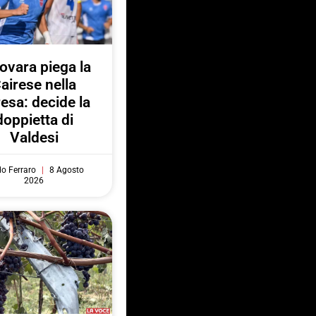
Novara piega la
airese nella
resa: decide la
doppietta di
Valdesi
do Ferraro
8 Agosto
2026