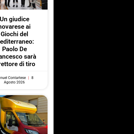
Un giudice
novarese ai
Giochi del
editerraneo:
Paolo De
ancesco sarà
rettore di tiro
nuel Contartese
8
Agosto 2026