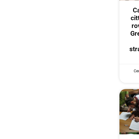
Ca
ci
ro
Gr
str
Cec