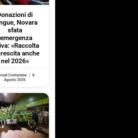
onazioni di
ngue, Novara
sfata
l’emergenza
iva: «Raccolta
crescita anche
nel 2026»
nuel Contartese
8
Agosto 2026