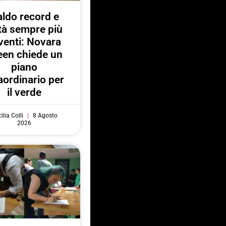
ldo record e
ttà sempre più
venti: Novara
een chiede un
piano
aordinario per
il verde
ilia Colli
8 Agosto
2026