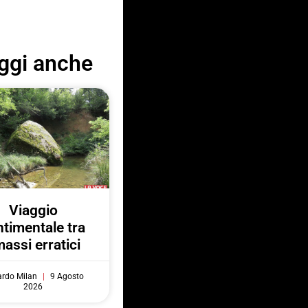
ggi anche
Viaggio
ntimentale tra
massi erratici
ardo Milan
9 Agosto
2026