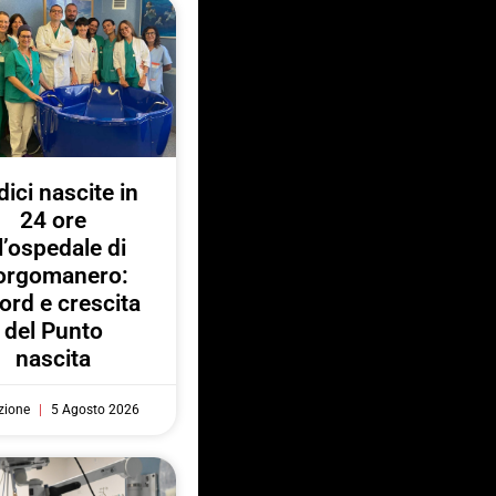
ici nascite in
24 ore
l’ospedale di
orgomanero:
ord e crescita
del Punto
nascita
zione
5 Agosto 2026