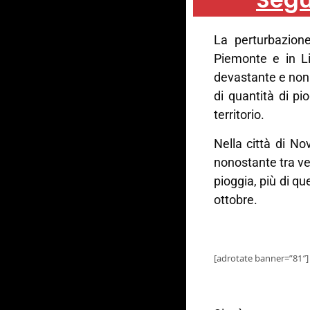
La perturbazione
Piemonte e in Li
devastante e non 
di quantità di pi
territorio.
Nella città di Nov
nonostante tra ve
pioggia, più di qu
ottobre.
[adrotate banner=”81″]