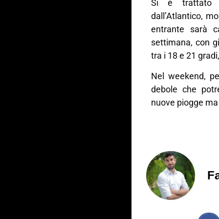
Si è trattato 
dall’Atlantico, m
entrante sarà c
settimana, con g
tra i 18 e 21 grad
Nel weekend, pe
debole che potre
nuove piogge ma 
Fa