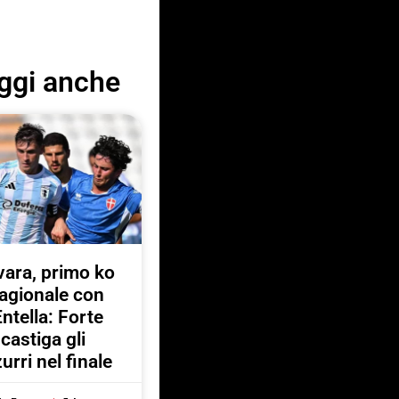
ggi anche
ara, primo ko
agionale con
Entella: Forte
castiga gli
urri nel finale