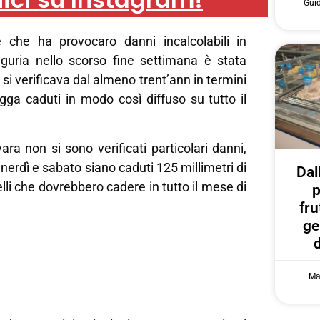
Gui
 che ha provocaro danni incalcolabili in
guria nello scorso fine settimana è stata
si verificava dal almeno trent’ann in termini
ogga caduti in modo così diffuso su tutto il
ara non si sono verificati particolari danni,
nerdì e sabato siano caduti 125 millimetri di
Dal
elli che dovrebbero cadere in tutto il mese di
p
fru
ge
Ma