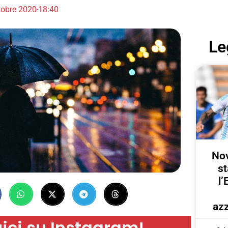
tobre 2020
18:40
Le
Nov
st
l’
azz
ici su Instagram!