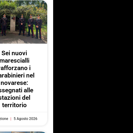
Sei nuovi
marescialli
rafforzano i
rabinieri nel
novarese:
ssegnati alle
stazioni del
territorio
zione
5 Agosto 2026