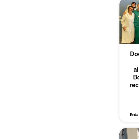
Dod
al
B
rec
Reda