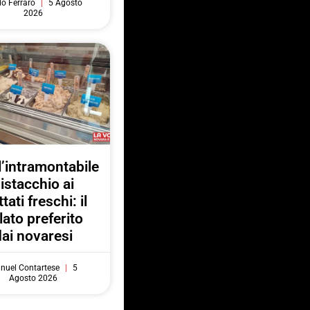
do Ferraro
5 Agosto
2026
l’intramontabile
istacchio ai
ttati freschi: il
lato preferito
dai novaresi
nuel Contartese
5
Agosto 2026