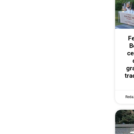
Fe
B
ce
gr
tra
Reda