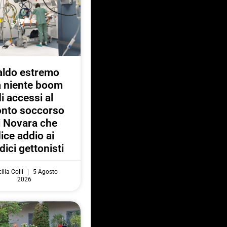
aldo estremo
 niente boom
di accessi al
onto soccorso
i Novara che
ice addio ai
ici gettonisti
ilia Colli
5 Agosto
2026