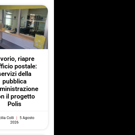
nvorio, riapre
fficio postale:
servizi della
pubblica
ministrazione
n il progetto
Polis
ilia Colli
5 Agosto
2026