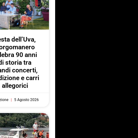
sta dell’Uva,
orgomanero
lebra 90 anni
di storia tra
andi concerti,
dizione e carri
allegorici
zione
5 Agosto 2026