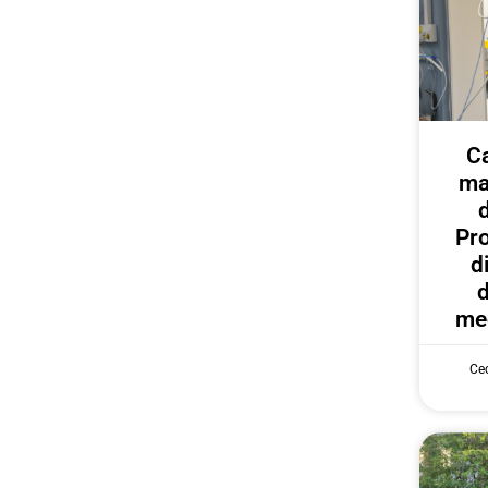
C
ma
Pr
d
d
med
Cec