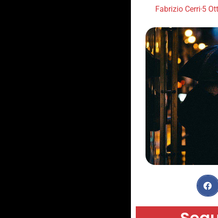
Fabrizio Cerri
5 Ot
Segu