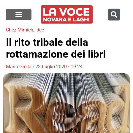
Chez Mimich
,
Idee
Il rito tribale della
rottamazione dei libri
Mario Grella
23 Luglio 2020
19:24