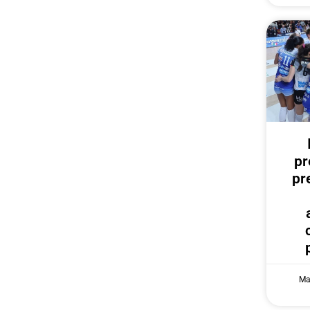
pr
pr
Ma