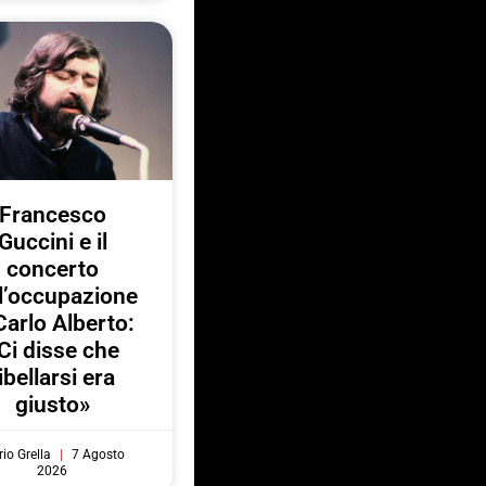
Francesco
Guccini e il
concerto
l’occupazione
Carlo Alberto:
Ci disse che
ibellarsi era
giusto»
io Grella
7 Agosto
2026