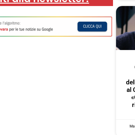
del
al 
«
r
Mar