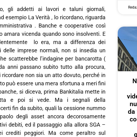
Reda
o, gli addetti ai lavori e taluni giornali,
ad esempio La Verità , lo ricordano, riguarda
amministrativa . Banche e cooperative così
ro amara vicenda quando sono insolventi. E
identemente lo era, ma a differenza dei
li delle imprese normali, non si insedia un
che scatterebbe l’indagine per bancarotta (
 da anni passano subito tutto alla procura,
 ricordare non sia un atto dovuto, perché in
N
nto può essere una mera sfortuna a meri fini
le banche, si diceva, prima Bankitalia mette in
vid
atta e poi si vede. Ma i segnali della
nu
certi fin da subito, quali la cessione nummo
da 
paolo degli asset ancora decorosamente
co
ettivi debiti, ed il passaggio alla allora SGA –
 crediti peggiori. Ma come peraltro sul