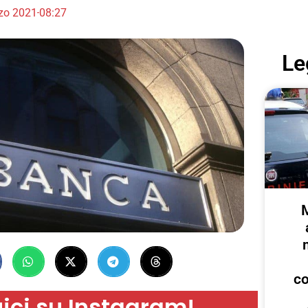
zo 2021
08:27
Le
c
ici su Instagram!