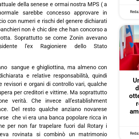
attuale della senese e ormai nostra MPS ( a
normale sarebbe concesso approvare in
Reda
ncio con numeri e rischi del genere dichiarati
 banchieri non è chic dire che han concorso a
rotta. Soprattutto se come Zonin avevano
idente l’ex Ragioniere dello Stato
ano sangue e ghigliottina, ma almeno con
ichiarata e relative responsabilità, quindi
U
 revisori e organi di controllo vari, qualche
d
upera per creditori e vittime. Ma soprattutto
ott
one verità. Che invece all’establishment
r
iace. Del resto qualche anziano novarese
amp
orse che vi era una banca popolare ricca in
he per non far trapelare fuori dal Rotary i
veva rovinata si combinò un matrimonio
Reda