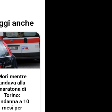
ggi anche
Morì mentre
andava alla
maratona di
Torino:
ondanna a 10
mesi per