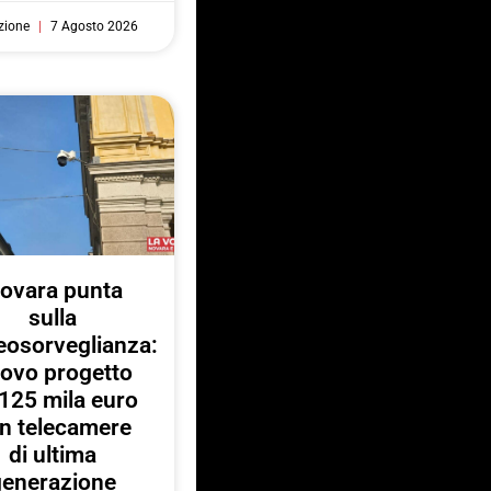
zione
7 Agosto 2026
ovara punta
sulla
eosorveglianza:
ovo progetto
125 mila euro
n telecamere
di ultima
generazione