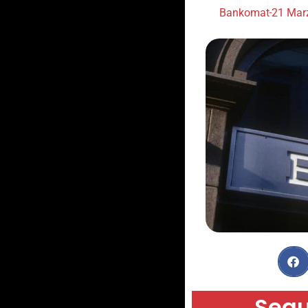
Bankomat
21 Mar
Segu