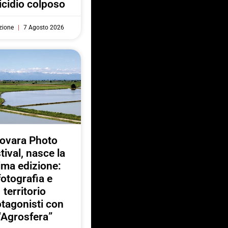
cidio colposo
zione
7 Agosto 2026
ovara Photo
tival, nasce la
ima edizione:
fotografia e
territorio
otagonisti con
“Agrosfera”