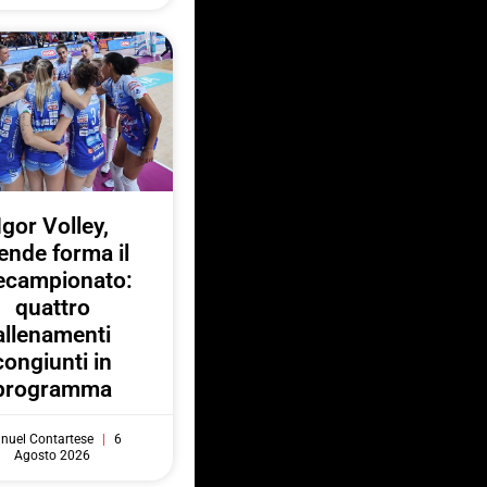
Igor Volley,
ende forma il
ecampionato:
quattro
allenamenti
congiunti in
programma
nuel Contartese
6
Agosto 2026