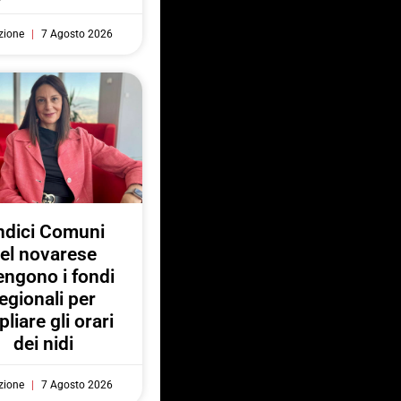
zione
7 Agosto 2026
ndici Comuni
el novarese
engono i fondi
egionali per
liare gli orari
dei nidi
zione
7 Agosto 2026