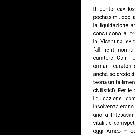
Il punto cavillos
pochissimi, oggi 
la liquidazione 
concludono la lo
la Vicentina ev
fallimenti norma
curatore. Con il 
ormai i curatori
anche se credo di
teoria un fallime
civilistici). Per 
liquidazione co
insolvenza erano 
uno a Intesasan
vitali , e corrisp
oggi Amco – dei