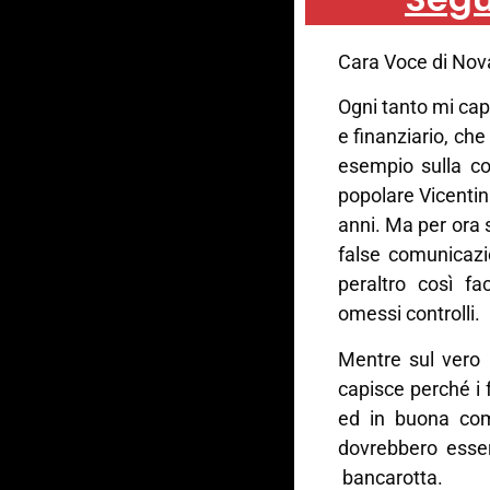
Cara Voce di Nov
Ogni tanto mi cap
e finanziario, ch
esempio sulla co
popolare Vicentin
anni. Ma per ora s
false comunicazio
peraltro così fa
omessi controlli.
Mentre sul vero 
capisce perché i 
ed in buona comp
dovrebbero esser
bancarotta.