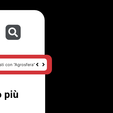
sti con “Agrosfera”
o più