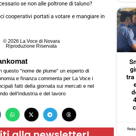
cessario se non alle poltrone di taluno?
ci cooperativi portati a votare e mangiare in
© 2026 La Voce di Novara
Riproduzione Riservata
ankomat
Sm
gi
 questo "nome de plume" un esperto di
tr
onomia e finanza commenta per La Voce i
ncipali fatti della giornata sui mercati e nel
d
do dell'industria e del lavoro
4
c
Reda
iti alla newsletter!