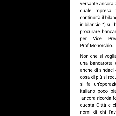
versante ancora 
quale impresa 
continuità il bila
in bilancio ?) sui
procurare banca
per Vice Pres
Prof.Monorchio.
Non che si vogli
una bancarotta d
anche di sindaci e
cosa di più si rec
si fa un’operazi
italiano poco p
ancora ricorda f
questa Città e c
nomi di chi l’a