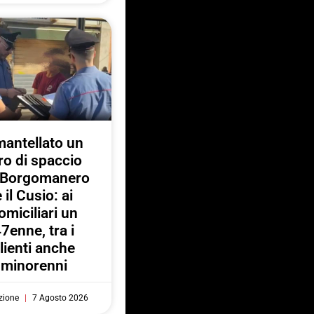
antellato un
ro di spaccio
a Borgomanero
e il Cusio: ai
omiciliari un
7enne, tra i
lienti anche
minorenni
zione
7 Agosto 2026