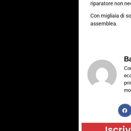
riparatore non ne
Con migliaia di so
assemblea.
B
Con
ec
pri
mon
Iscriv