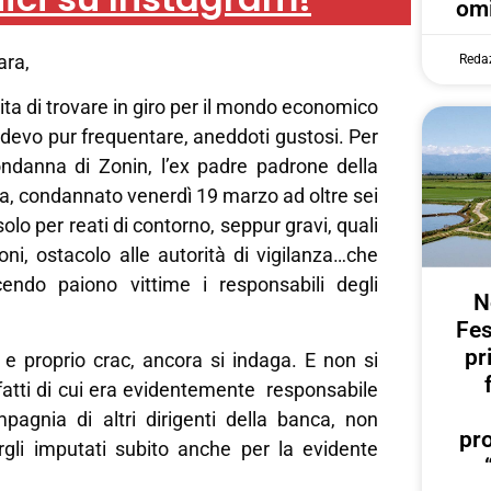
omi
ara,
Reda
ita di trovare in giro per il mondo economico
e devo pur frequentare, aneddoti gustosi. Per
ndanna di Zonin, l’ex padre padrone della
a, condannato venerdì 19 marzo ad oltre sei
olo per reati di contorno, seppur gravi, quali
ni, ostacolo alle autorità di vigilanza…che
cendo paiono vittime i responsabili degli
N
Fes
pr
e proprio crac, ancora si indaga. E non si
fatti di cui era evidentemente responsabile
agnia di altri dirigenti della banca, non
pr
gli imputati subito anche per la evidente