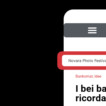
Novara Photo Festival
Bankomat
,
Idee
I bei b
ricorda