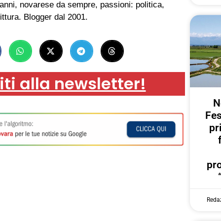
anni, novarese da sempre, passioni: politica,
ittura. Blogger dal 2001.
iti alla newsletter!
N
Fes
pr
pr
Reda