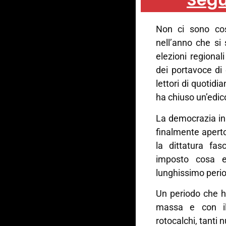
Non ci sono cos
nell’anno che si
elezioni regional
dei portavoce di 
lettori di quotidia
ha chiuso un’edic
La democrazia in I
finalmente aperto
la dittatura fas
imposto cosa e
lunghissimo peri
Un periodo che ha
massa e con il
rotocalchi, tanti 