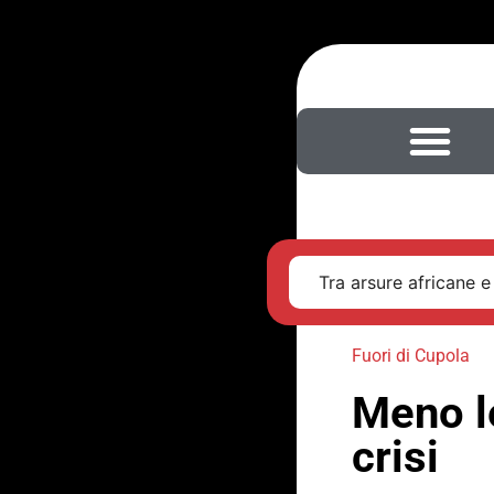
Tra arsure africane e
Fuori di Cupola
Meno le
crisi