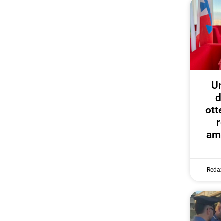
U
d
ott
r
amp
Reda