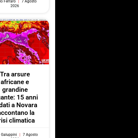
do Ferraro
7 Agosto
2026
Tra arsure
africane e
grandine
gante: 15 anni
 dati a Novara
accontano la
risi climatica
 Galuppini
7 Agosto