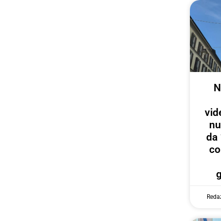
N
vid
nu
da 
co
Reda