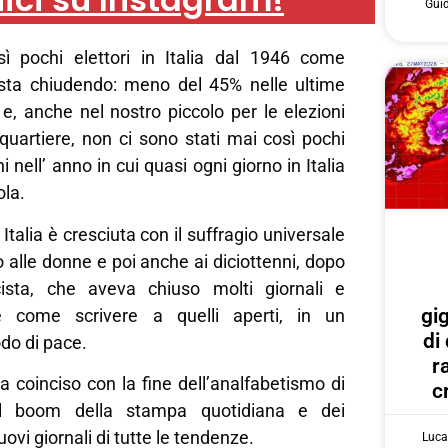
Gui
ì pochi elettori in Italia dal 1946 come
 sta chiudendo: meno del 45% nelle ultime
i e, anche nel nostro piccolo per le elezioni
quartiere, non ci sono stati mai così pochi
ni nell’ anno in cui quasi ogni giorno in Italia
ola.
talia è cresciuta con il suffragio universale
 alle donne e poi anche ai diciottenni, dopo
cista, che aveva chiuso molti giornali e
gi
 come scrivere a quelli aperti, in un
di
odo di pace.
r
 coinciso con la fine dell’analfabetismo di
c
 boom della stampa quotidiana e dei
nuovi giornali di tutte le tendenze.
Luca