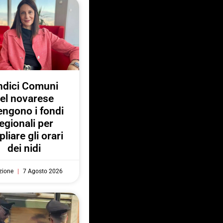
ndici Comuni
el novarese
engono i fondi
egionali per
liare gli orari
dei nidi
zione
7 Agosto 2026