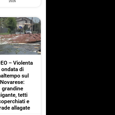
2026
EO – Violenta
ondata di
altempo sul
Novarese:
grandine
igante, tetti
coperchiati e
rade allagate