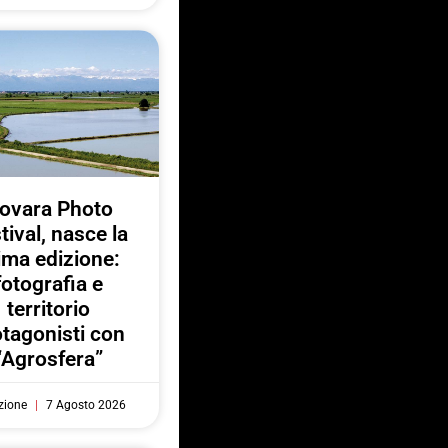
ovara Photo
tival, nasce la
ima edizione:
fotografia e
territorio
otagonisti con
“Agrosfera”
zione
7 Agosto 2026