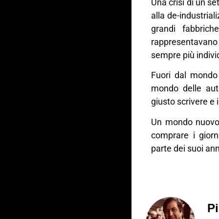
Una crisi di un s
alla de-industrial
grandi fabbric
rappresentavano 
sempre più indivi
Fuori dal mondo d
mondo delle aut
giusto scrivere e
Un mondo nuovo i
comprare i giorn
parte dei suoi ann
Pi