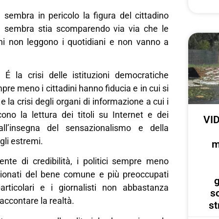
 sembra in pericolo la figura del cittadino
re sembra stia scomparendo via via che le
i non leggono i quotidiani e non vanno a
? É la crisi delle istituzioni democratiche
mpre meno i cittadini hanno fiducia e in cui si
e la crisi degli organi di informazione a cui i
scono la lettura dei titoli su Internet e dei
VID
ll’insegna del sensazionalismo e della
gli estremi.
m
ente di credibilità, i politici sempre meno
ionati del bene comune e più preoccupati
g
particolari e i giornalisti non abbastanza
s
raccontare la realtà.
st