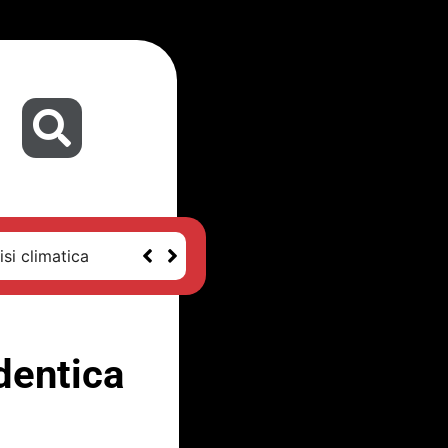
isi climatica
identica