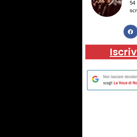
54 
scr
Iscriv