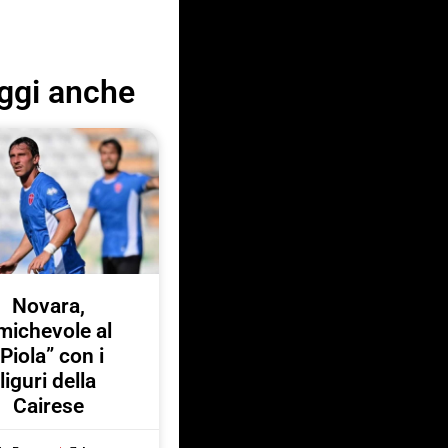
ggi anche
Novara,
michevole al
“Piola” con i
liguri della
Cairese