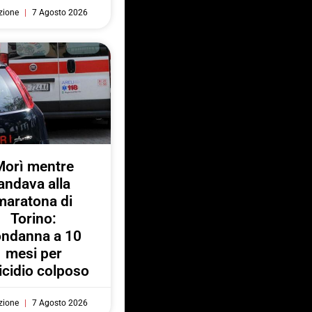
zione
7 Agosto 2026
Morì mentre
andava alla
maratona di
Torino:
ondanna a 10
mesi per
cidio colposo
zione
7 Agosto 2026