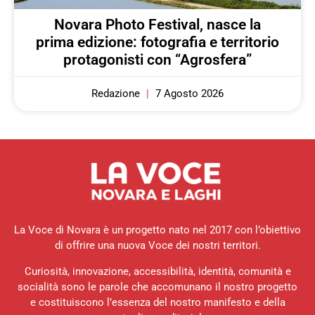
Novara Photo Festival, nasce la
prima edizione: fotografia e territorio
protagonisti con “Agrosfera”
Redazione
7 Agosto 2026
La Voce di Novara è un progetto nato nel 2017 con l’obiettivo
di offrire una nuova Voce dei nostri territori.
Curiosità, innovazione, accessibilità, identità, comunità e
socialità sono le parole che accomunano il nostro progetto
e costituiscono l’essenza del nostro manifesto e della