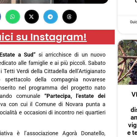
Gui
ici su Instagram!
“Estate a Sud”
si arricchisce di un nuovo
cato alle famiglie e ai più piccoli. Sabato
 i Tetti Verdi della Cittadella dell’Artigianato
o spettacolo della compagnia novarese
inserito nel programma del progetto nato
V
l bando comunale
“Partecipa, l’estate dei
ativa con cui il Comune di Novara punta a
di
ocialità e occasioni di incontro nei quartieri
an
vig
e te
iziativa è l’associazione Agorà Donatello,