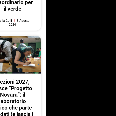
aordinario per
il verde
ilia Colli
8 Agosto
2026
lezioni 2027,
sce “Progetto
Novara”: il
laboratorio
vico che parte
 dati (e lascia i