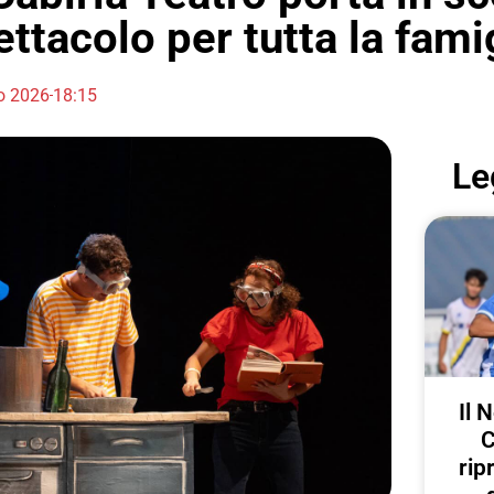
ttacolo per tutta la fami
io 2026
18:15
Le
Il 
C
rip