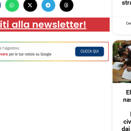
str
iti alla newsletter!
Cec
E
na
ci
dai