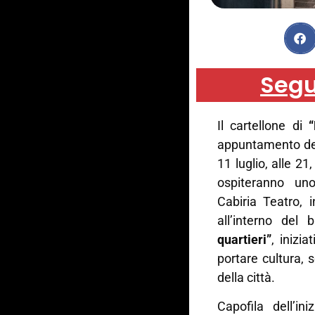
Segu
Il cartellone di
appuntamento dedi
11 luglio, alle 21,
ospiteranno un
Cabiria Teatro, 
all’interno de
quartieri”
, inizi
portare cultura, s
della città.
Capofila dell’in