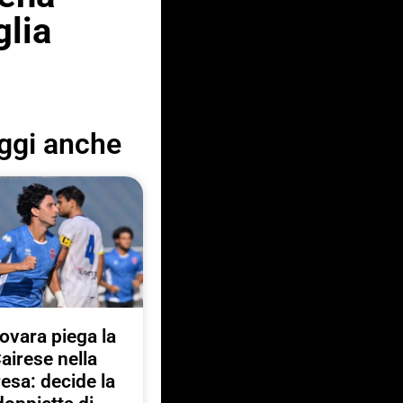
glia
ggi anche
Novara piega la
airese nella
resa: decide la