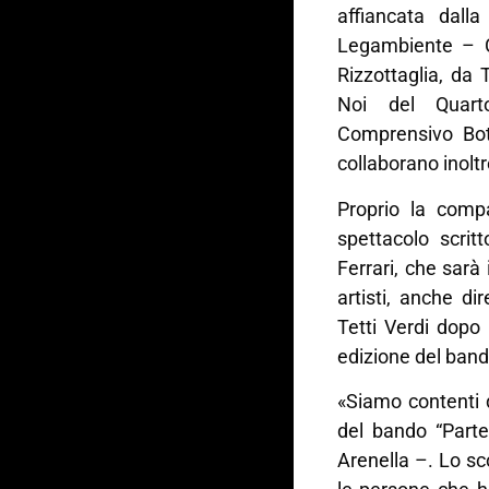
affiancata dall
Legambiente – Ci
Rizzottaglia, da 
Noi del Quarto 
Comprensivo Bot
collaborano inoltr
Proprio la comp
spettacolo scrit
Ferrari, che sarà
artisti, anche dir
Tetti Verdi dopo 
edizione del band
«Siamo contenti d
del bando “Parte
Arenella –. Lo sco