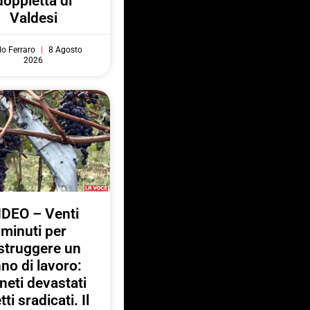
doppietta di
Valdesi
do Ferraro
8 Agosto
2026
IDEO – Venti
minuti per
struggere un
no di lavoro:
neti devastati
tti sradicati. Il