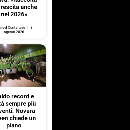
crescita anche
nel 2026»
nuel Contartese
8
Agosto 2026
ldo record e
ttà sempre più
venti: Novara
een chiede un
piano