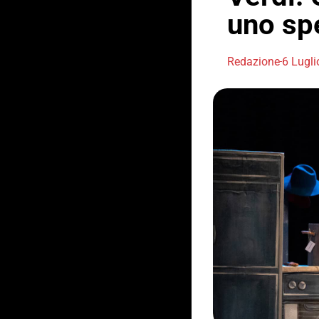
uno spe
Redazione
6 Lugl