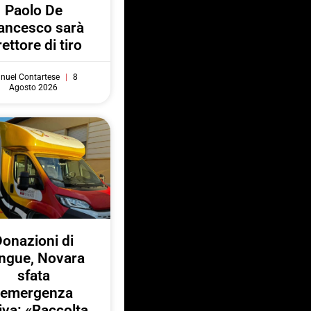
Paolo De
ancesco sarà
rettore di tiro
nuel Contartese
8
Agosto 2026
onazioni di
ngue, Novara
sfata
l’emergenza
iva: «Raccolta