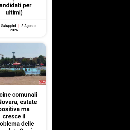
andidati per
ultimi)
 Galuppini
8 Agosto
2026
cine comunali
Novara, estate
positiva ma
cresce il
oblema delle