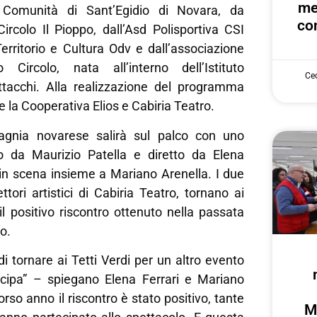
me
a Comunità di Sant’Egidio di Novara, da
con
rcolo Il Pioppo, dall’Asd Polisportiva CSI
Territorio e Cultura Odv e dall’associazione
Circolo, nata all’interno dell’Istituto
Cec
tacchi. Alla realizzazione del programma
e la Cooperativa Elios e Cabiria Teatro.
agnia novarese salirà sul palco con uno
to da Maurizio Patella e diretto da Elena
 in scena insieme a Mariano Arenella. I due
ettori artistici di Cabiria Teatro, tornano ai
il positivo riscontro ottenuto nella passata
o.
i tornare ai Tetti Verdi per un altro evento
cipa” – spiegano Elena Ferrari e Mariano
rso anno il riscontro è stato positivo, tante
M