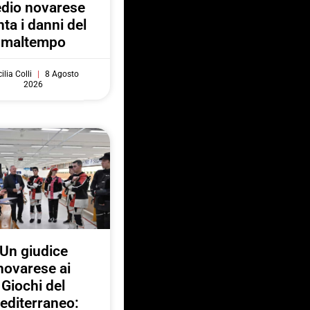
dio novarese
ta i danni del
maltempo
ilia Colli
8 Agosto
2026
Un giudice
novarese ai
Giochi del
editerraneo: