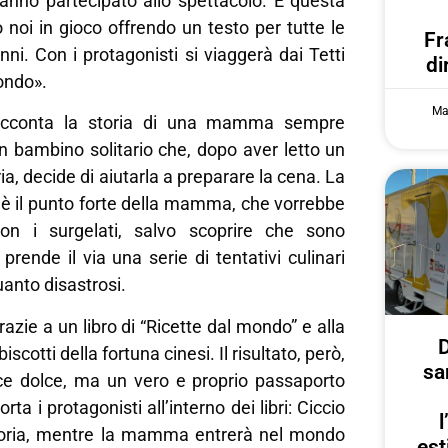
anno partecipato allo spettacolo. E questa
 noi in gioco offrendo un testo per tutte le
Fr
nni. Con i protagonisti si viaggerà dai Tetti
di
mondo».
Ma
racconta la storia di una mamma sempre
n bambino solitario che, dopo aver letto un
oria, decide di aiutarla a preparare la cena. La
 è il punto forte della mamma, che vorrebbe
con i surgelati, salvo scoprire che sono
prende il via una serie di tentativi culinari
uanto disastrosi.
razie a un libro di “Ricette dal mondo” e alla
D
scotti della fortuna cinesi. Il risultato, però,
sa
e dolce, ma un vero e proprio passaporto
ta i protagonisti all’interno dei libri: Ciccio
istoria, mentre la mamma entrerà nel mondo
est