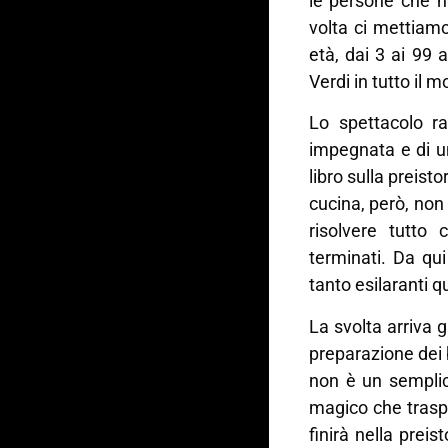
le persone che h
volta ci mettiamo
età, dai 3 ai 99 a
Verdi in tutto il 
Lo spettacolo 
impegnata e di u
libro sulla preist
cucina, però, non
risolvere tutto 
terminati. Da qui 
tanto esilaranti q
La svolta arriva g
preparazione dei bi
non è un semplic
magico che traspor
finirà nella pre