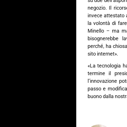
su due dell’asport
negozio. Il ricors
invece attestato 
la volontà di fa
Minello – ma ma
bisognerebbe lav
perché, ha chiosa
sito internet».
«La tecnologia h
termine il pre
l’innovazione po
passo e modifica
buono dalla nostra