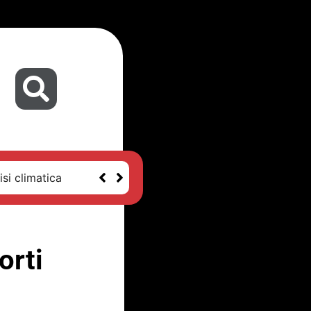
isi climatica
orti