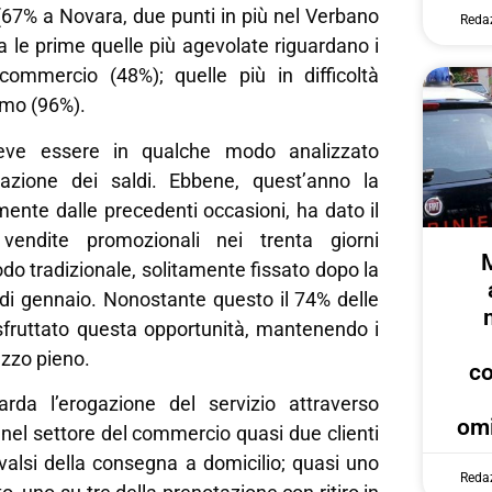
% (67% a Novara, due punti in più nel Verbano
Reda
a le prime quelle più agevolate riguardano i
commercio (48%); quelle più in difficoltà
ismo (96%).
ve essere in qualche modo analizzato
ipazione dei saldi. Ebbene, quest’anno la
ente dalle precedenti occasioni, ha dato il
 vendite promozionali nei trenta giorni
odo tradizionale, solitamente fissato dopo la
di gennaio. Nonostante questo il 74% delle
fruttato questa opportunità, mantenendo i
ezzo pieno.
c
rda l’erogazione del servizio attraverso
omi
, nel settore del commercio quasi due clienti
valsi della consegna a domicilio; quasi uno
Reda