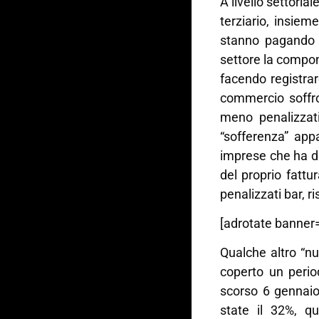
A livello settorial
terziario, insiem
stanno pagando pi
settore la compone
facendo registrar
commercio soffro
meno penalizzati
“sofferenza” app
imprese che ha di
del proprio fattu
penalizzati bar, r
[adrotate banner=
Qualche altro “n
coperto un perio
scorso 6 gennai
state il 32%, qu