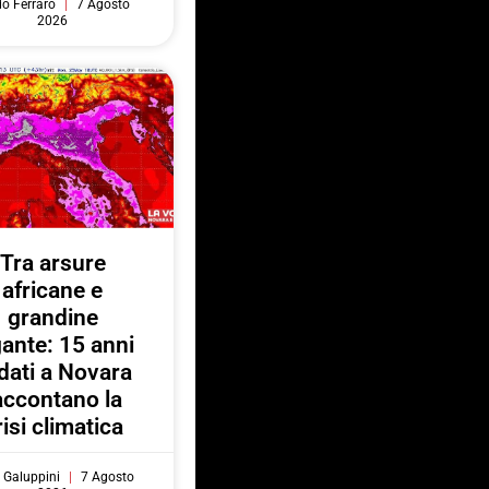
do Ferraro
7 Agosto
2026
Tra arsure
africane e
grandine
gante: 15 anni
 dati a Novara
accontano la
risi climatica
 Galuppini
7 Agosto