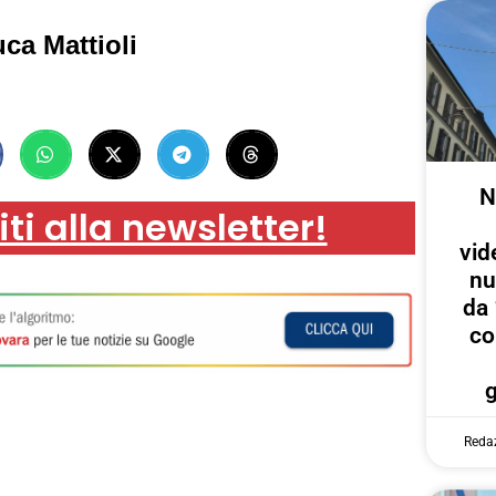
ca Mattioli
N
iti alla newsletter!
vid
nu
da 
co
Reda