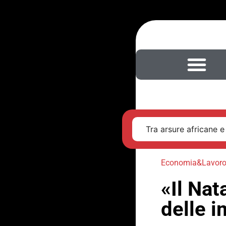
Tra arsure africane e
Economia&Lavor
«Il Nat
delle 