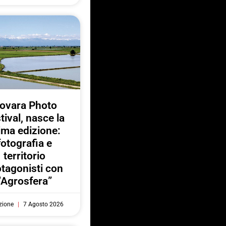
ovara Photo
tival, nasce la
ima edizione:
fotografia e
territorio
otagonisti con
“Agrosfera”
zione
7 Agosto 2026