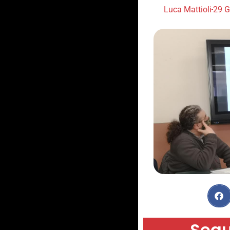
Luca Mattioli
29 G
Segu