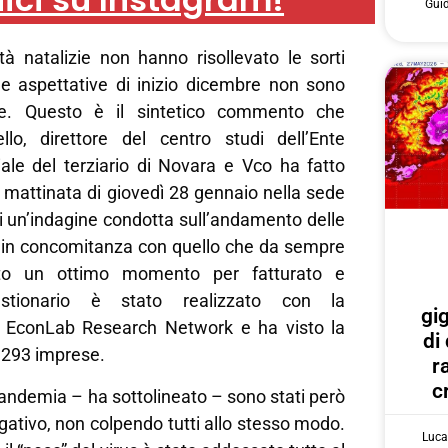
Gui
tà natalizie non hanno risollevato le sorti
le aspettative di inizio dicembre non sono
te. Questo è il sintetico commento che
lo, direttore del centro studi dell’Ente
oriale del terziario di Novara e Vco ha fatto
 mattinata di giovedì 28 gennaio nella sede
di un’indagine condotta sull’andamento delle
e in concomitanza con quello che da sempre
ato un ottimo momento per fatturato e
estionario è stato realizzato con la
gi
i EconLab Research Network e ha visto la
di
 293 imprese.
r
c
 pandemia – ha sottolineato – sono stati però
gativo, non colpendo tutti allo stesso modo.
Luca