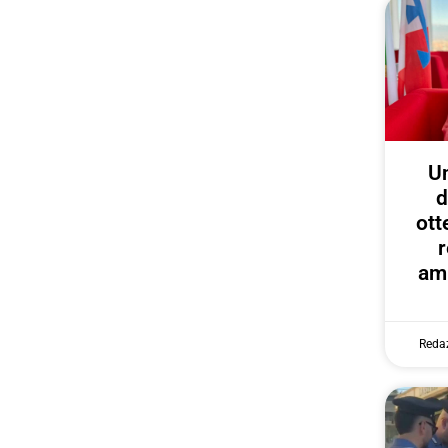
U
d
ott
r
amp
Reda