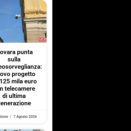
ovara punta
sulla
eosorveglianza:
ovo progetto
125 mila euro
n telecamere
di ultima
generazione
zione
7 Agosto 2026