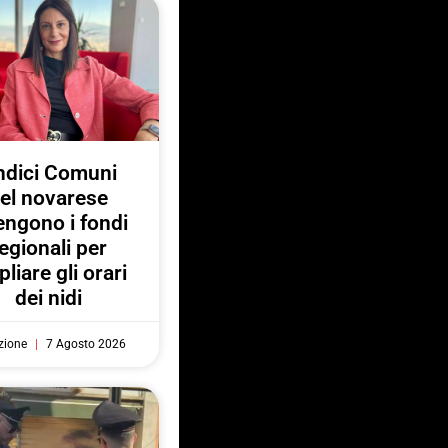
ndici Comuni
el novarese
engono i fondi
egionali per
liare gli orari
dei nidi
zione
7 Agosto 2026