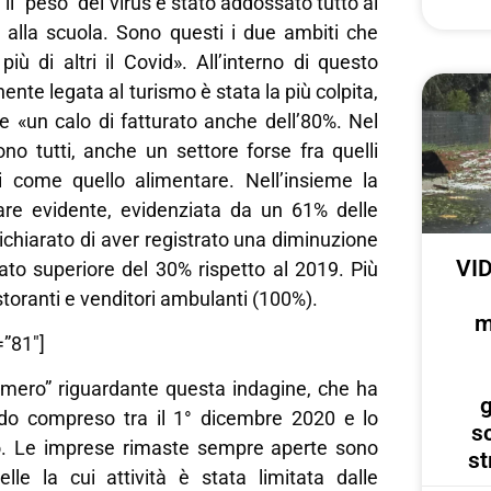
e il “peso” del virus è stato addossato tutto al
e alla scuola. Sono questi i due ambiti che
ù di altri il Covid». All’interno di questo
nte legata al turismo è stata la più colpita,
e «un calo di fatturato anche dell’80%. Nel
no tutti, anche un settore forse fra quelli
 come quello alimentare. Nell’insieme la
are evidente, evidenziata da un 61% delle
chiarato di aver registrato una diminuzione
VID
rato superiore del 30% rispetto al 2019. Più
istoranti e venditori ambulanti (100%).
m
”81″]
umero” riguardante questa indagine, che ha
g
do compreso tra il 1° dicembre 2020 e lo
s
o. Le imprese rimaste sempre aperte sono
st
elle la cui attività è stata limitata dalle