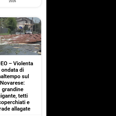
2026
EO – Violenta
ondata di
altempo sul
Novarese:
grandine
igante, tetti
coperchiati e
rade allagate