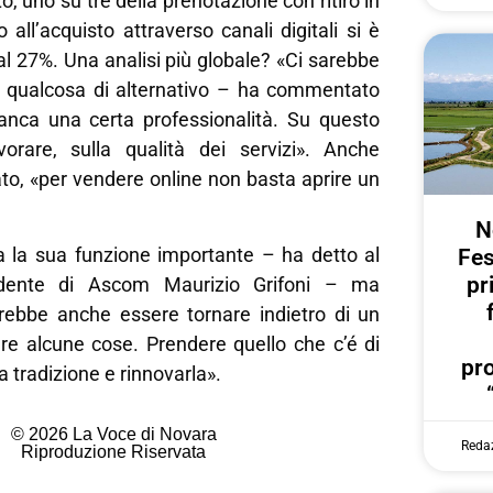
o, uno su tre della prenotazione con ritiro in
o all’acquisto attraverso canali digitali si è
al 27%. Una analisi più globale? «Ci sarebbe
re qualcosa di alternativo – ha commentato
nca una certa professionalità. Su questo
orare, sulla qualità dei servizi». Anche
to, «per vendere online non basta aprire un
N
a la sua funzione importante – ha detto al
Fes
pr
sidente di Ascom Maurizio Grifoni – ma
trebbe anche essere tornare indietro di un
re alcune cose. Prendere quello che c’é di
pr
 tradizione e rinnovarla».
© 2026 La Voce di Novara
Reda
Riproduzione Riservata