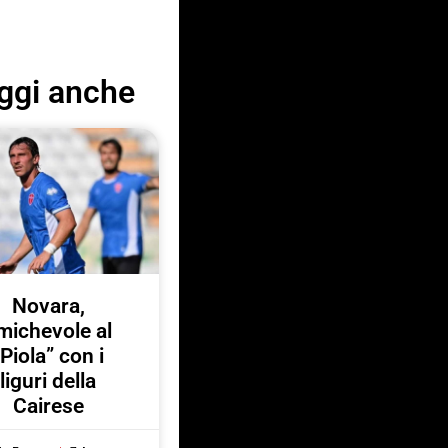
ggi anche
Novara,
michevole al
“Piola” con i
liguri della
Cairese