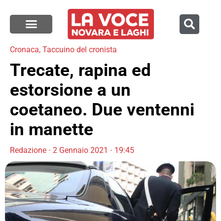
Cronaca
,
Taccuino del cronista
Trecate, rapina ed
estorsione a un
coetaneo. Due ventenni
in manette
Redazione
2 Gennaio 2021
19:45