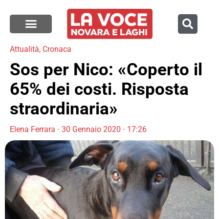
Attualità
,
Cronaca
Sos per Nico: «Coperto il
65% dei costi. Risposta
straordinaria»
Elena Ferrara
30 Gennaio 2020
17:26