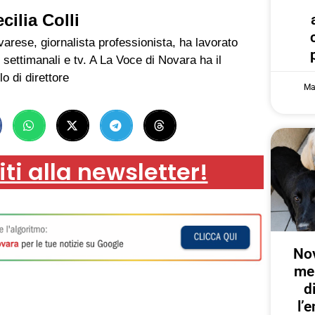
cilia Colli
arese, giornalista professionista, ha lavorato
 settimanali e tv. A La Voce di Novara ha il
lo di direttore
Ma
iti alla newsletter!
Nov
me
d
l’