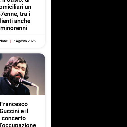
omiciliari un
7enne, tra i
lienti anche
minorenni
zione
7 Agosto 2026
Francesco
Guccini e il
concerto
l’occupazione