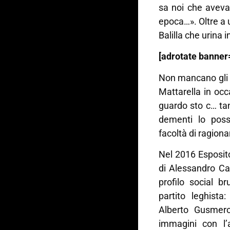
sa noi che avevam
epoca…». Oltre a u
Balilla che urina 
[adrotate banner
Non mancano gli i
Mattarella in oc
guardo sto c… ta
dementi lo poss
facoltà di ragionar
Nel 2016 Esposit
di Alessandro Can
profilo social b
partito leghista
Alberto Gusmerol
immagini con l’