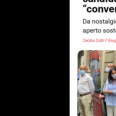
“conve
Da nostalgi
aperto sost
Cecilia Colli
7 Giu