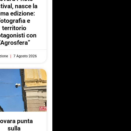
tival, nasce la
ima edizione:
fotografia e
territorio
otagonisti con
“Agrosfera”
zione
7 Agosto 2026
ovara punta
sulla