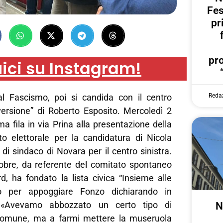
Fes
pr
pr
ici su Instagram!
Reda
l Fascismo, poi si candida con il centro
nversione” di Roberto Esposito. Mercoledì 2
ma fila in via Prina alla presentazione della
o elettorale per la candidatura di Nicola
 di sindaco di Novara per il centro sinistra.
obre, da referente del comitato spontaneo
d, ha fondato la lista civica “Insieme alle
rio per appoggiare Fonzo dichiarando in
e: «Avevamo abbozzato un certo tipo di
N
 Comune, ma a farmi mettere la museruola