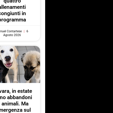
quattro
allenamenti
congiunti in
programma
nuel Contartese
6
Agosto 2026
ara, in estate
no abbandoni
i animali. Ma
emergenza sul