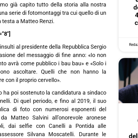
o già capito tutto della storia alla nostra
d
na serie di fotomontaggi tra cui quello di un
4
in testa a Matteo Renzi.
c
=”8″]
Reda
nsulti al presidente della Repubblica Sergio
casione del messaggio di fine anno: «Io non
nto avrà come pubblico i bau bau» e «Solo i
ono ascoltare. Quelli che non hanno la
e con il proprio cervello».
o ha poi sostenuto la candidatura a sindaco
elli. Di quel periodo, e fino al 2019, il suo
rulica di foto con numerosi esponenti del
: da Matteo Salvini all’onorevole aronese
i, dai selfie con Canelli a Pontida alle
assessore Silvana Moscatelli. Durante le
del