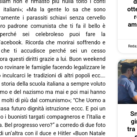
Islam non è rimasto più nulla tolto i conti
d
ott
x italiani»; «Ma la gente lo sa che sono
r
uramente i parassiti schiavi senza cervello
amp
ro padrone comunista che ti fa il bello è
perché sei celebroleso puoi fare la
acebook. Ricorda che morirai soffrendo e
Reda
che ti accudisce perché sei un cesso
ora questi diritti grazie a lui. Buon weekend
o rovinare le famiglie facendo legalizzare le
 inculcarci le tradizioni di altri popoli ecc….
di storia della scuola italiana a sempre voluto
ismo e del nazismo ma mai e poi mai hanno
tti molti di più dal comunismo»; “Che Uomo a
 casa futuro dignità istruzione eccc. E poi un
Sm
o i buonisti targati compagneros e l’Italia e
gi
a. Bel progresso vero?” a corredo di due foto
tr
di un’altra con il duce e Hitler «Buon Natale