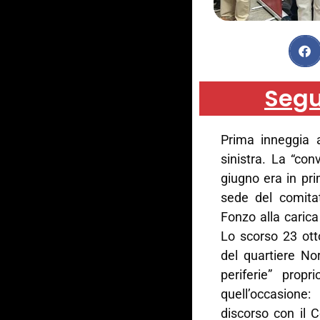
Segu
Prima inneggia a
sinistra. La “co
giugno era in pri
sede del comitat
Fonzo alla carica
Lo scorso 23 ott
del quartiere Nor
periferie” prop
quell’occasion
discorso con il