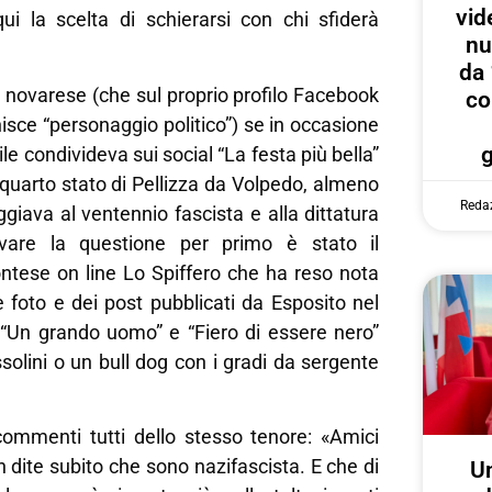
vid
ui la scelta di schierarsi con chi sfiderà
nu
da 
 novarese (che sul proprio profilo Facebook
co
nisce “personaggio politico”) se in occasione
ile condivideva sui social “La festa più bella”
 quarto stato di Pellizza da Volpedo, almeno
Reda
ggiava al ventennio fascista e alla dittatura
evare la questione per primo è stato il
ntese on line Lo Spiffero che ha reso nota
 foto e dei post pubblicati da Esposito nel
: “Un grando uomo” e “Fiero di essere nero”
solini o un bull dog con i gradi da sergente
ommenti tutti dello stesso tenore: «Amici
dite subito che sono nazifascista. E che di
U