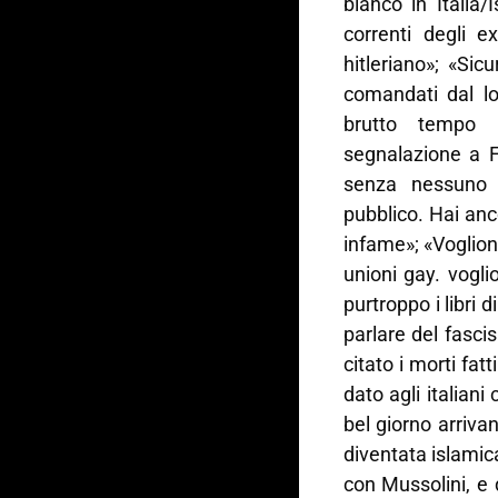
bianco in Italia/
correnti degli e
hitleriano»; «Sic
comandati dal lo
brutto tempo 
segnalazione a F
senza nessuno 
pubblico. Hai anc
infame»; «Voglion
unioni gay. voglio
purtroppo i libri 
parlare del fasc
citato i morti fa
dato agli italiani
bel giorno arrivan
diventata islamic
con Mussolini, e 