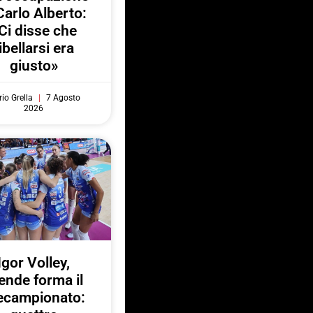
Carlo Alberto:
Ci disse che
ibellarsi era
giusto»
io Grella
7 Agosto
2026
Igor Volley,
ende forma il
ecampionato: