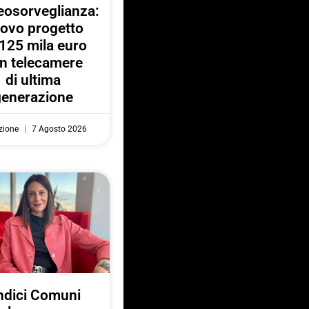
eosorveglianza:
ovo progetto
125 mila euro
n telecamere
di ultima
generazione
zione
7 Agosto 2026
ndici Comuni