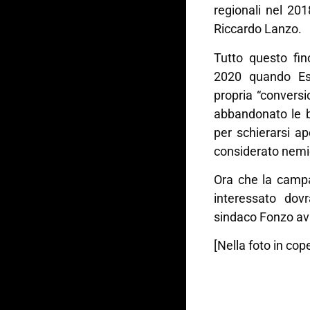
regionali nel 20
Riccardo Lanzo.
Tutto questo fi
2020 quando Es
propria “convers
abbandonato le ba
per schierarsi a
considerato nemi
Ora che la campag
interessato dovr
sindaco Fonzo avr
[Nella foto in cop