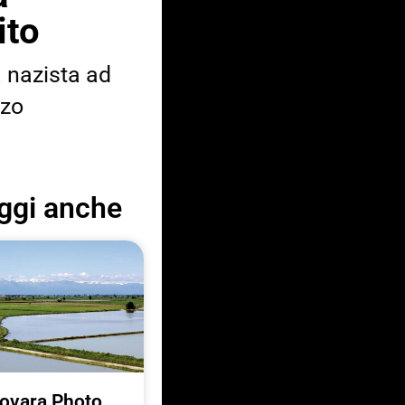
ito
a nazista ad
nzo
ggi anche
ovara Photo