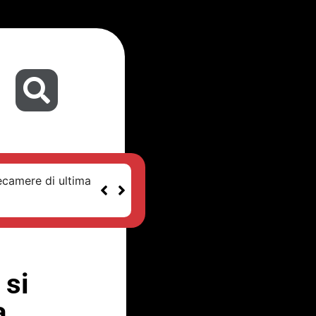
ecamere di ultima
 si
a