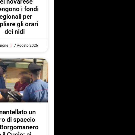
el novarese
engono i fondi
egionali per
liare gli orari
dei nidi
zione
7 Agosto 2026
antellato un
ro di spaccio
a Borgomanero
e il Cusio: ai