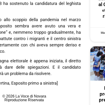
18 ha sostenuto la candidatura del leghista
al 
«
r
no allo scoppio della pandemia nel marzo
posito sembra avere avuto una vera e
ione” e, nemmeno troppo gradualmente, ha
Mar
ttute contro i migranti e il centro sinistra
pertamente con chi aveva sempre deriso e
co.
na elettorale è appena iniziata, il diretto
à dare delle spiegazioni. E il candidato
à un problema da risolvere.
ertina, Esposito primo a sinistra]
pr
© 2026 La Voce di Novara
pr
Riproduzione Riservata