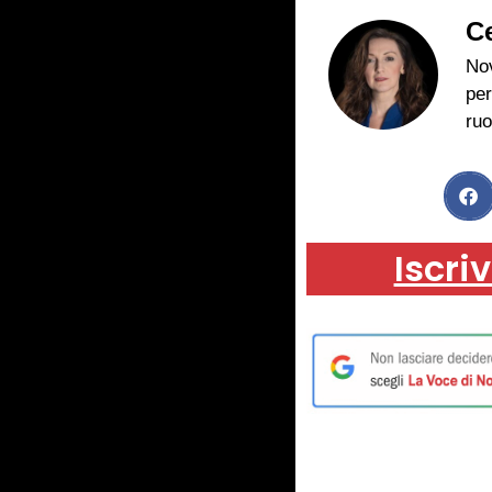
Ce
Nov
per
ruo
Iscriv