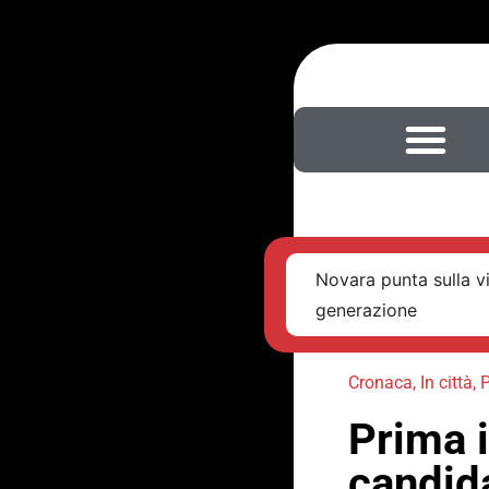
Novara punta sulla v
generazione
Cronaca
,
In città
,
P
Prima i
candida