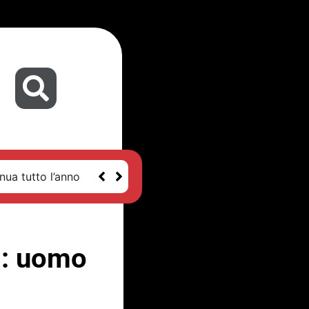
nua tutto l’anno
g: uomo