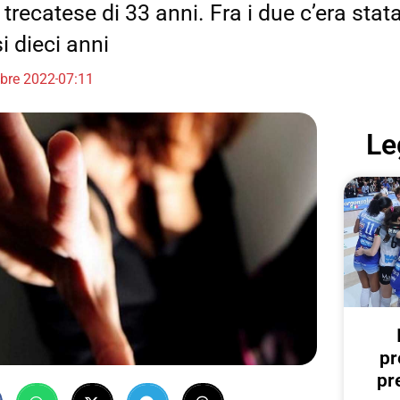
trecatese di 33 anni. Fra i due c’era stat
i dieci anni
obre 2022
07:11
Le
pr
pr