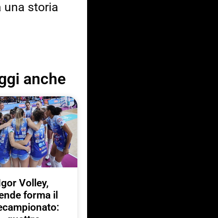
a una storia
ggi anche
Igor Volley,
ende forma il
ecampionato: