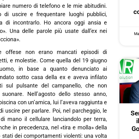
are numero di telefono e le mie abitudini.
c
 di uscire e frequentare luoghi pubblici,
a di incontrarlo. Ho ancora oggi ansia e
co». Una delle parole più usate dall’ex nei
Ma
icciona».
e offese non erano mancati episodi di
etti, e molestie. Come quella del 19 giugno
’uomo, in base a quanto denunciato ai
andato sotto casa della ex e aveva infilato
ti sul pulsante del campanello, che non
 suonare. Nell’agosto dello stesso anno,
piscina con un’amica, lui l’aveva raggiunta e
i uscire per parlare. Poi, nel parcheggio, le
Ser
di mano il cellulare lanciandolo per terra,
i
che in precedenza, nel «tira e molla» della
Go
o stati dei comportamenti violenti: una volta