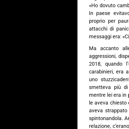
«Ho dovuto cambi
In paese evitavo
proprio per paur
attacchi di pani
messaggi era: «C
Ma accanto all
aggressioni, disp
2018, quando l
carabinieri, era 
uno stuzzicaden
smetteva più di
mentre lei era in 
le aveva chiesto d
aveva strappato 
spintonandola. An
relazione, c’eran