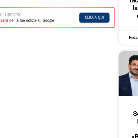
fa
l
Reda
S
«B