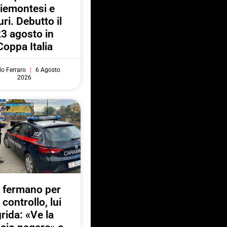
iemontesi e
uri. Debutto il
3 agosto in
Coppa Italia
do Ferraro
6 Agosto
2026
 fermano per
 controllo, lui
rida: «Ve la