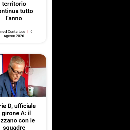
territorio
ontinua tutto
l’anno
nuel Contartese
6
Agosto 2026
ie D, ufficiale
l girone A: il
zzano con le
squadre