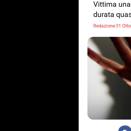
Vittima una 
durata quas
Redazione
31 Ott