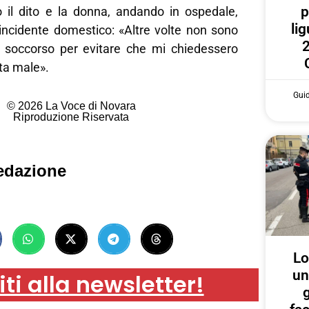
p
to il dito e la donna, andando in ospedale,
lig
 incidente domestico: «Altre volte non sono
2
 soccorso per evitare che mi chiedessero
ta male».
Gui
© 2026 La Voce di Novara
Riproduzione Riservata
edazione
Lo
un
iti alla newsletter!
g