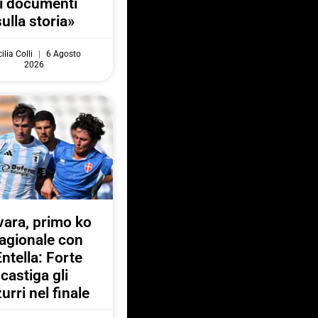
i documenti
sulla storia»
ilia Colli
6 Agosto
2026
ara, primo ko
agionale con
Entella: Forte
castiga gli
urri nel finale