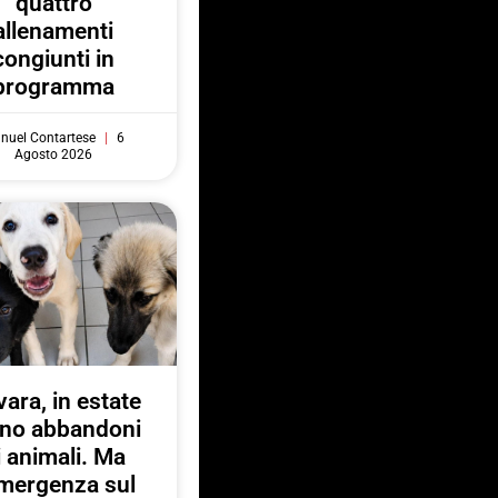
quattro
allenamenti
congiunti in
programma
nuel Contartese
6
Agosto 2026
ara, in estate
no abbandoni
i animali. Ma
emergenza sul