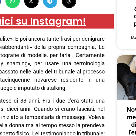
ici su Instagram!
Ma
ulite». E poi ancora tante frasi per denigrare
e «abbondanti» della propria compagnia. Le
otografie di modelle, per farla . Certamente
y shaming», per usare una terminologia
assato nelle aule del tribunale al processo
entacinquenne novarese residente in una
luogo e imputato di stalking.
atese di 33 anni. Fra i due c’era stata una
si dieci anni. Quando si erano lasciati, nel
Nov
me
 iniziato a tempestarla di messaggi. Voleva
d
alla donna ma al tempo stesso la prendeva
l’
 aspetto fisico. Lei testimoniando in tribunale: