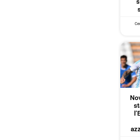
s
Cec
Nov
st
l’
azz