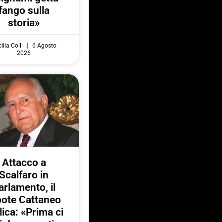
fango sulla
storia»
ilia Colli
6 Agosto
2026
Attacco a
Scalfaro in
arlamento, il
pote Cattaneo
lica: «Prima ci