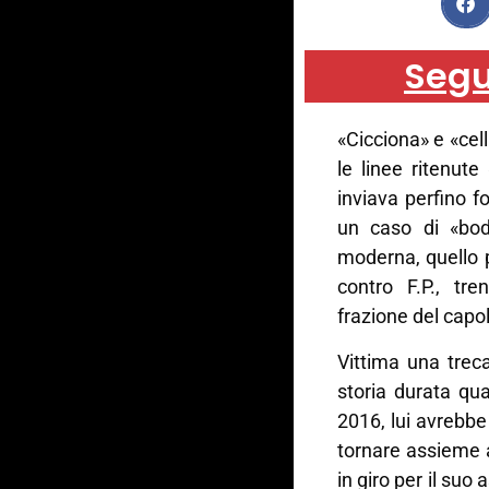
Segu
«Cicciona» e «cell
le linee ritenut
inviava perfino f
un caso di «bod
moderna, quello p
contro F.P., tr
frazione del capo
Vittima una trec
storia durata qua
2016, lui avrebbe
tornare assieme 
in giro per il suo