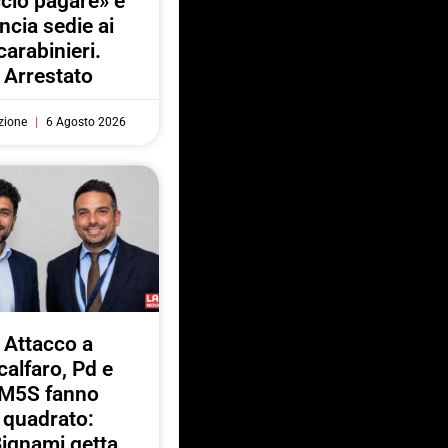
ccio pagare» e
ancia sedie ai
carabinieri.
Arrestato
zione
6 Agosto 2026
Attacco a
calfaro, Pd e
M5S fanno
quadrato:
ignami getta