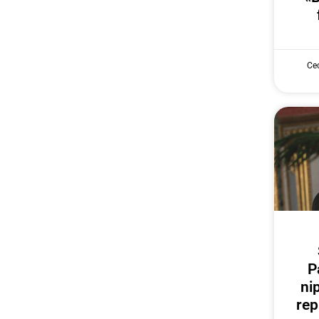
Cec
P
ni
rep