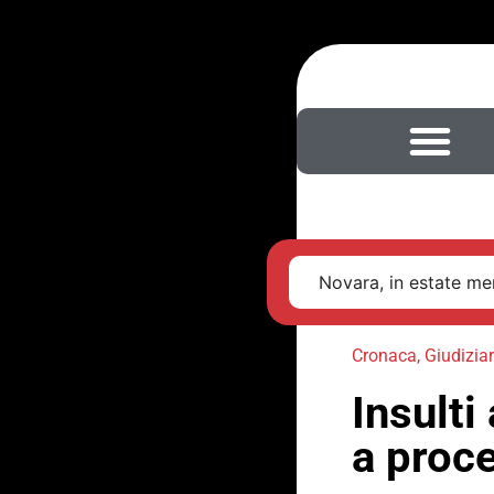
Novara, in estate men
Cronaca
,
Giudiziar
Insult
a proce