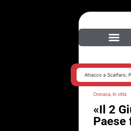
Attacco a Scalfaro, 
Cronaca
,
In città
«Il 2 G
Paese f