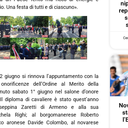
ni
io. Una festa di tutti e di ciascuno».
rep
s
Cec
 2 giugno si rinnova l’appuntamento con la
onorificenze dell’Ordine al Merito della
nuto sabato 1° giugno nel salone d’onore
 Il diploma di cavaliere è stato quest’anno
Nov
useppina Zaretti di Armeno e alla sua
st
ichela Righi; al borgomanerese Roberto
l’
co aronese Davide Colombo, al novarese