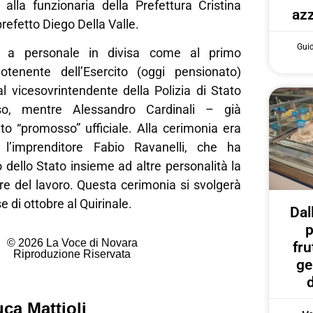
lla funzionaria della Prefettura Cristina
azz
refetto Diego Della Valle.
Gui
e a personale in divisa come al primo
otenente dell’Esercito (oggi pensionato)
l vicesovrintendente della Polizia di Stato
uso, mentre Alessandro Cardinali – già
to “promosso” ufficiale. Alla cerimonia era
l’imprenditore Fabio Ravanelli, che ha
 dello Stato insieme ad altre personalità la
re del lavoro. Questa cerimonia si svolgerà
 di ottobre al Quirinale.
Dal
p
© 2026 La Voce di Novara
fru
Riproduzione Riservata
ge
ca Mattioli