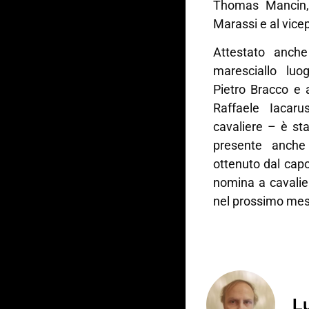
Thomas Mancin, a
Marassi e al vicep
Attestato anch
maresciallo luog
Pietro Bracco e a
Raffaele Iacar
cavaliere – è sta
presente anche 
ottenuto dal capo
nomina a cavalie
nel prossimo mese
Lu