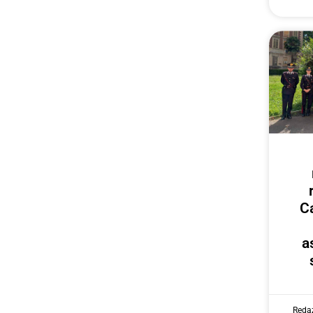
Ca
a
Reda