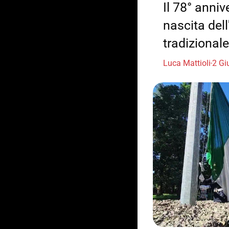
Il 78° anniv
nascita dell
tradizional
Luca Mattioli
2 Gi