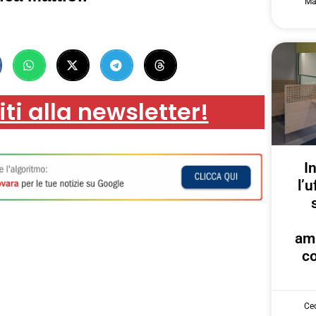
Ma
iti alla newsletter!
I
l’u
am
co
Cec