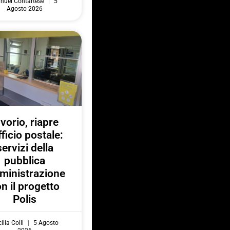
nuel Contartese
5
Agosto 2026
nvorio, riapre
fficio postale:
servizi della
pubblica
ministrazione
n il progetto
Polis
ilia Colli
5 Agosto