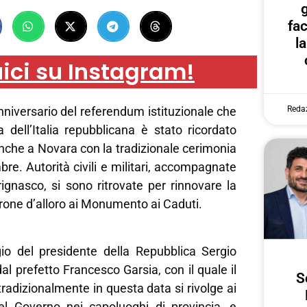
g
fa
l
ici su Instagram!
Reda
anniversario del referendum istituzionale che
a dell’Italia repubblicana è stato ricordato
nche a Novara con la tradizionale cerimonia
bre. Autorità civili e militari, accompagnate
ignasco, si sono ritrovate per rinnovare la
rone d’alloro ai Monumento ai Caduti.
o del presidente della Repubblica Sergio
dal prefetto Francesco Garsia, con il quale il
S
tradizionalmente in questa data si rivolge ai
el Governo nei capoluoghi di provincia, e