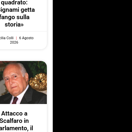
quadrato:
ignami getta
fango sulla
storia»
ilia Colli
6 Agosto
2026
Attacco a
Scalfaro in
arlamento, il