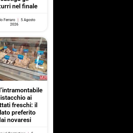
urri nel finale
do Ferraro
5 Agosto
2026
l’intramontabile
istacchio ai
ttati freschi: il
lato preferito
dai novaresi