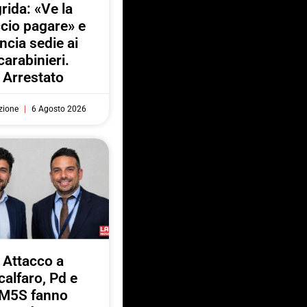
rida: «Ve la
ccio pagare» e
ancia sedie ai
carabinieri.
Arrestato
zione
6 Agosto 2026
Attacco a
calfaro, Pd e
M5S fanno