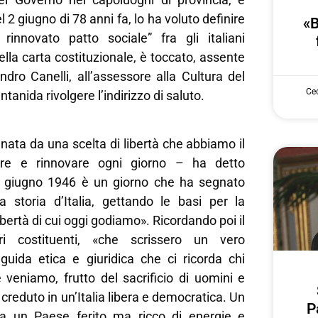
 2 giugno di 78 anni fa, lo ha voluto definire
«B
innovato patto sociale” fra gli italiani
ella carta costituzionale, è toccato, assente
ndro Canelli, all’assessore alla Cultura del
Cec
anida rivolgere l’indirizzo di saluto.
nata da una scelta di libertà che abbiamo il
are e rinnovare ogni giorno – ha detto
2 giugno 1946 è un giorno che ha segnato
 storia d’Italia, gettando le basi per la
bertà di cui oggi godiamo». Ricordando poi il
ri costituenti, «che scrissero un vero
guida etica e giuridica che ci ricorda chi
veniamo, frutto del sacrificio di uomini e
reduto in un’Italia libera e democratica. Un
P
a un Paese ferito ma ricco di energie e