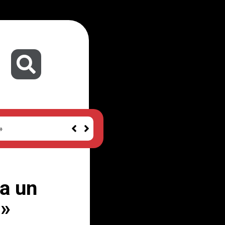
»
da un
e»