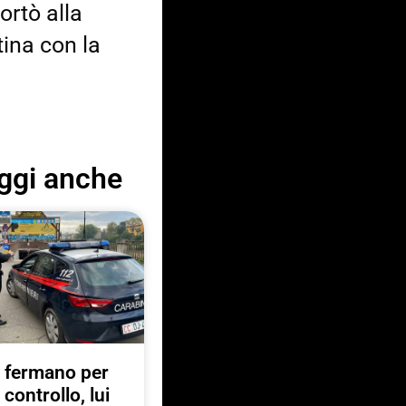
ortò alla
tina con la
ggi anche
 fermano per
 controllo, lui