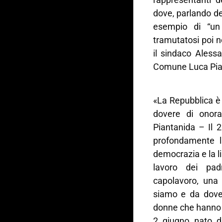
dove, parlando del
esempio di “un r
tramutatosi poi n
il sindaco Alessa
Comune Luca Piant
«La Repubblica è 
dovere di onor
Piantanida – Il 
profondamente la
democrazia e la li
lavoro dei pad
capolavoro, una 
siamo e da dove 
donne che hanno c
2 giugno nato d