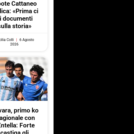
pote Cattaneo
lica: «Prima ci
i documenti
sulla storia»
ilia Colli
6 Agosto
2026
ara, primo ko
agionale con
Entella: Forte
castiga gli