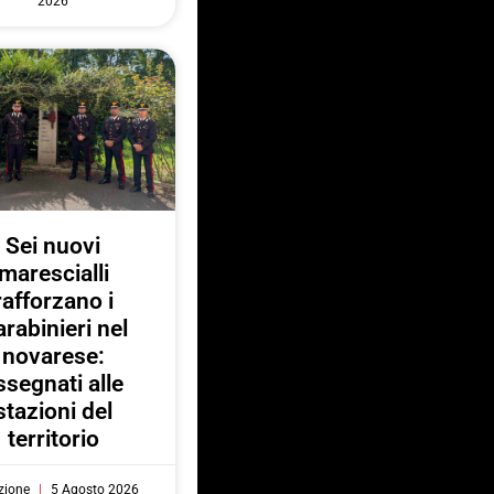
2026
Sei nuovi
marescialli
rafforzano i
rabinieri nel
novarese:
ssegnati alle
stazioni del
territorio
zione
5 Agosto 2026