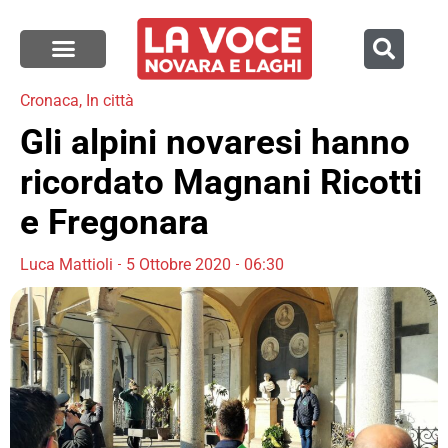
Cronaca
,
In città
Gli alpini novaresi hanno
ricordato Magnani Ricotti
e Fregonara
Luca Mattioli
5 Ottobre 2020
06:30