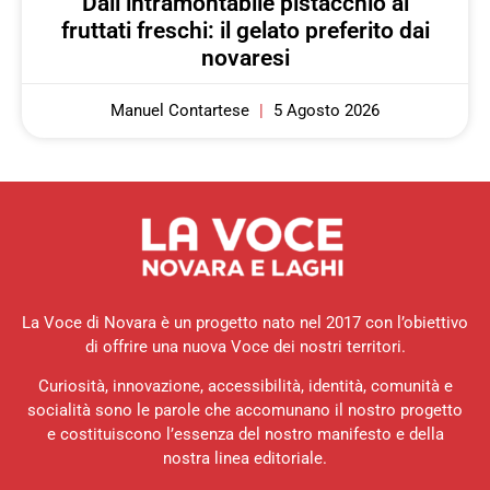
Dall’intramontabile pistacchio ai
fruttati freschi: il gelato preferito dai
novaresi
Manuel Contartese
5 Agosto 2026
La Voce di Novara è un progetto nato nel 2017 con l’obiettivo
di offrire una nuova Voce dei nostri territori.
Curiosità, innovazione, accessibilità, identità, comunità e
socialità sono le parole che accomunano il nostro progetto
e costituiscono l’essenza del nostro manifesto e della
nostra linea editoriale.