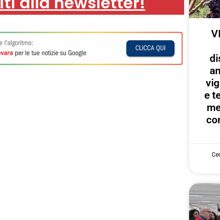
iti alla newsletter!
V
di
an
vig
e te
me
con
Cec