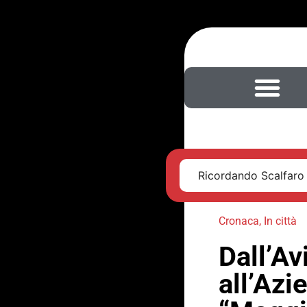
Ricordando Scalfaro
Cronaca
,
In città
Dall’Av
all’Azi