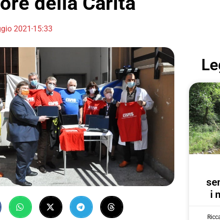
re della Carità”
gio 2021
15:33
Le
se
i 
Ricc