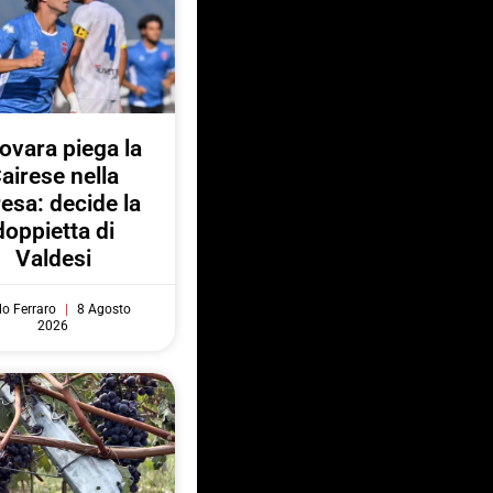
Novara piega la
airese nella
resa: decide la
doppietta di
Valdesi
do Ferraro
8 Agosto
2026