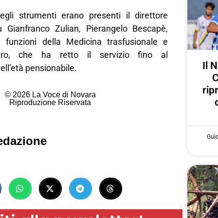
gli strumenti erano presenti il direttore
u Gianfranco Zulian, Pierangelo Bescapè,
e funzioni della Medicina trasfusionale e
o, che ha retto il servizio fino al
Il 
ll’età pensionabile.
C
rip
© 2026 La Voce di Novara
Riproduzione Riservata
Gui
edazione