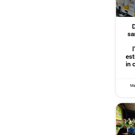
D
sa
est
in 
Ma