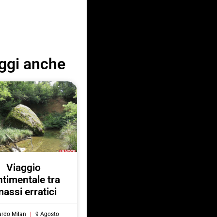
ggi anche
Viaggio
ntimentale tra
massi erratici
ardo Milan
9 Agosto