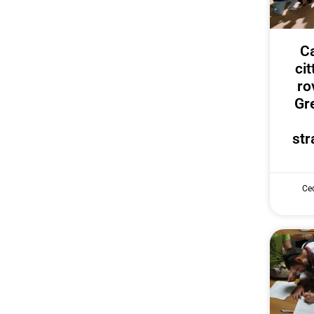
Ca
ci
ro
Gr
str
Cec