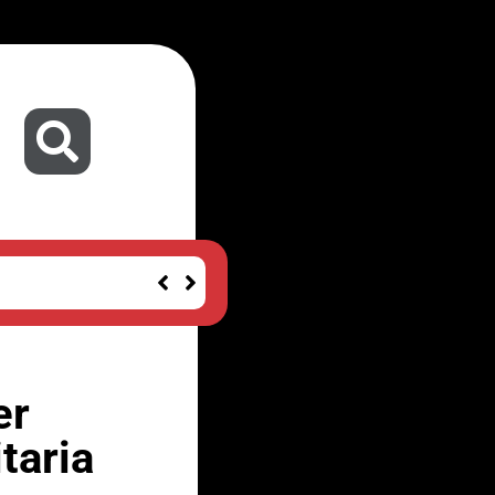
er
taria