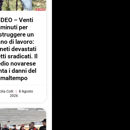
IDEO – Venti
minuti per
struggere un
no di lavoro:
neti devastati
tti sradicati. Il
dio novarese
ta i danni del
maltempo
ilia Colli
8 Agosto
2026