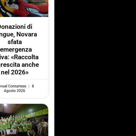
onazioni di
ngue, Novara
sfata
l’emergenza
iva: «Raccolta
crescita anche
nel 2026»
nuel Contartese
8
Agosto 2026