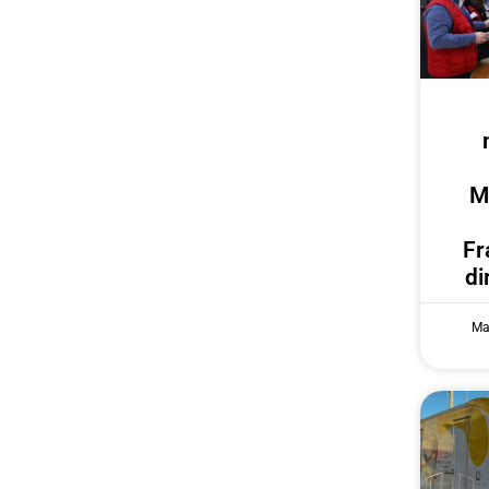
M
Fr
di
Ma