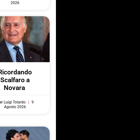
2026
Ricordando
Scalfaro a
Novara
er Luigi Tolardo
9
Agosto 2026