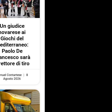
Un giudice
novarese ai
Giochi del
editerraneo:
Paolo De
ancesco sarà
rettore di tiro
nuel Contartese
8
Agosto 2026