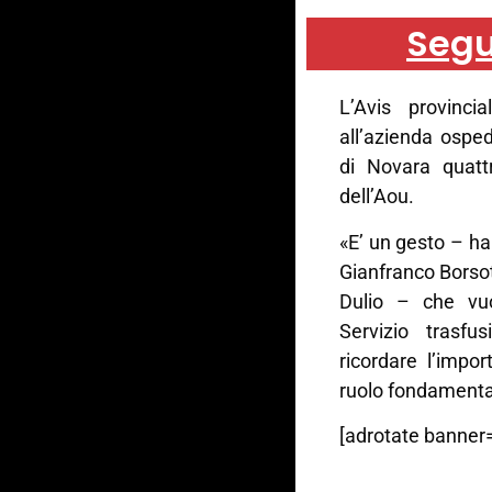
Segu
L’Avis provinc
all’azienda osped
di Novara quattr
dell’Aou.
«E’ un gesto – ha
Gianfranco Borsott
Dulio – che vuo
Servizio trasfu
ricordare l’impo
ruolo fondamental
[adrotate banner