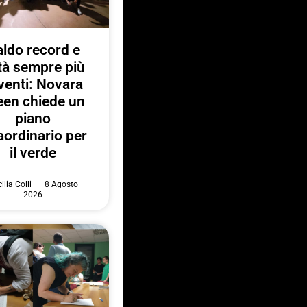
ldo record e
ttà sempre più
venti: Novara
een chiede un
piano
aordinario per
il verde
ilia Colli
8 Agosto
2026