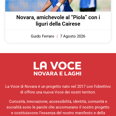
Novara, amichevole al “Piola” con i
liguri della Cairese
Guido Ferraro
7 Agosto 2026
La Voce di Novara è un progetto nato nel 2017 con l’obiettivo
di offrire una nuova Voce dei nostri territori.
Curiosità, innovazione, accessibilità, identità, comunità e
socialità sono le parole che accomunano il nostro progetto
e costituiscono l’essenza del nostro manifesto e della