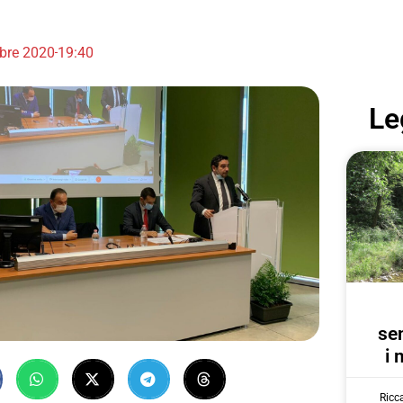
obre 2020
19:40
Le
se
i 
Ricc