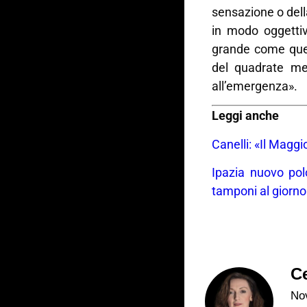
sensazione o dell
in modo oggetti
grande come quel
del quadrate men
all’emergenza».
Leggi anche
Canelli: «Il Magg
Ipazia nuovo pol
tamponi al giorno
Ce
Nov