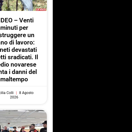
IDEO – Venti
minuti per
struggere un
no di lavoro:
neti devastati
tti sradicati. Il
dio novarese
ta i danni del
maltempo
ilia Colli
8 Agosto
2026