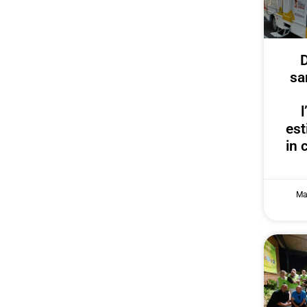
D
sa
est
in 
Ma