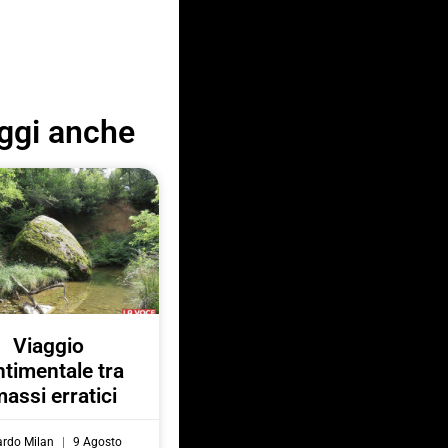
ggi anche
Viaggio
ntimentale tra
massi erratici
ardo Milan
9 Agosto