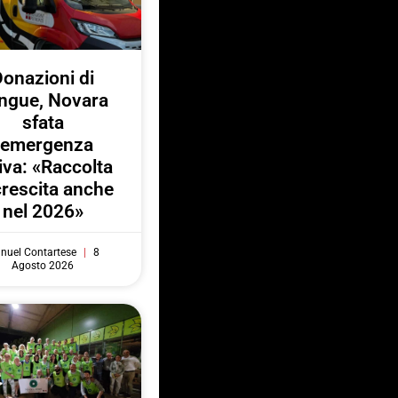
onazioni di
ngue, Novara
sfata
l’emergenza
iva: «Raccolta
crescita anche
nel 2026»
nuel Contartese
8
Agosto 2026