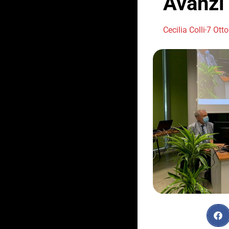
Avanzi
Cecilia Colli
7 Ott