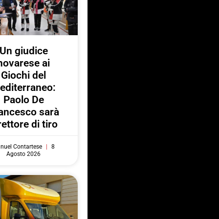
Un giudice
novarese ai
Giochi del
editerraneo:
Paolo De
ancesco sarà
rettore di tiro
nuel Contartese
8
Agosto 2026