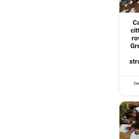
Ca
ci
ro
Gr
str
Cec