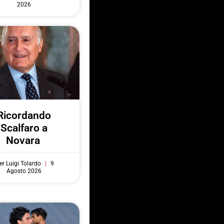
2026
Ricordando
Scalfaro a
Novara
er Luigi Tolardo
9
Agosto 2026