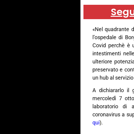
Segu
«Nel quadrante d
l’ospedale di Bo
Covid perchè è u
intestimenti nell
ulteriore potenz
preservato e cont
un hub al servizio
A dichiararlo il
mercoledì 7 otto
laboratorio di 
coronavirus a sup
qui
).