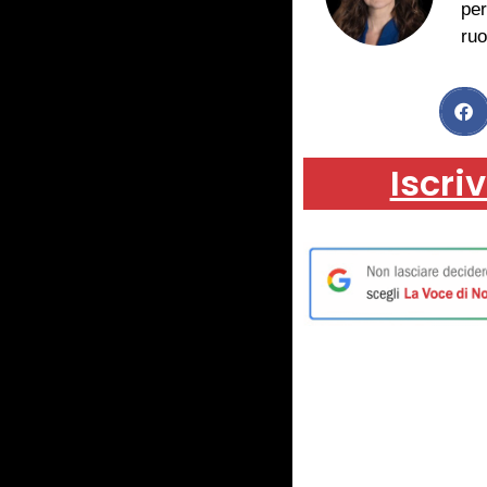
per
ruo
Iscriv