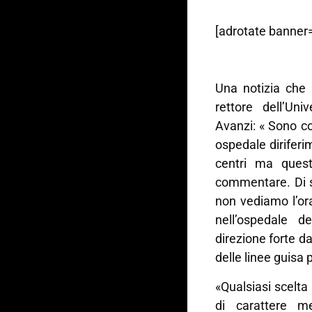
[adrotate banner=
Una notizia che 
rettore dell’Uni
Avanzi: « Sono c
ospedale diriferi
centri ma quest
commentare. Di si
non vediamo l’ora
nell’ospedale 
direzione forte d
delle linee guisa 
«Qualsiasi scelta
di carattere m