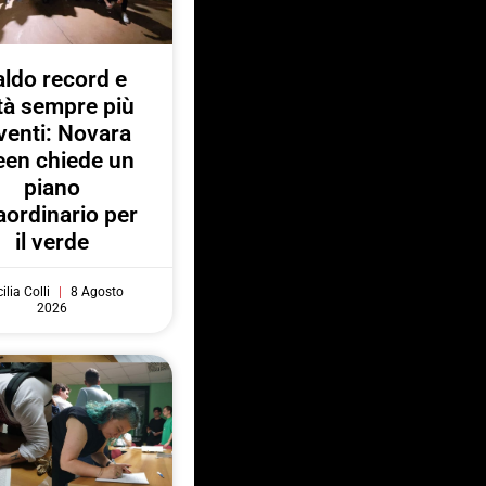
ldo record e
ttà sempre più
venti: Novara
een chiede un
piano
aordinario per
il verde
ilia Colli
8 Agosto
2026