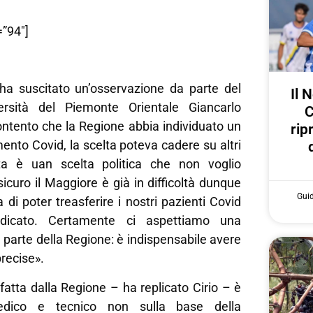
”94″]
ha suscitato un’osservazione da parte del
Il 
versità del Piemonte Orientale Giancarlo
C
ontento che la Regione abbia individuato un
rip
mento Covid, la scelta poteva cadere su altri
a è uan scelta politica che non voglio
curo il Maggiore è già in difficoltà dunque
Gui
 di poter treasferire i nostri pazienti Covid
dedicato. Certamente ci aspettiamo una
a parte della Regione: è indispensabile avere
precise».
 fatta dalla Regione – ha replicato Cirio – è
edico e tecnico non sulla base della