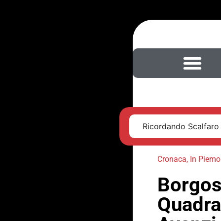
Ricordando Scalfaro
Cronaca
,
In Piemo
Borgos
Quadran