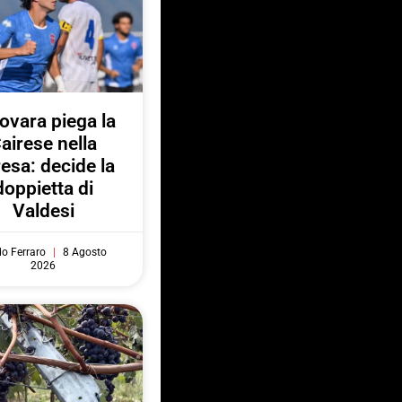
Novara piega la
airese nella
resa: decide la
doppietta di
Valdesi
do Ferraro
8 Agosto
2026