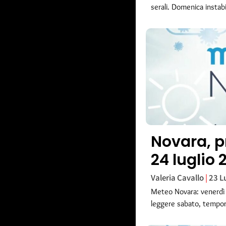
serali. Domenica instabi
Novara, p
24 luglio 
Valeria Cavallo
23 L
Meteo Novara: venerdì 
leggere sabato, tempor