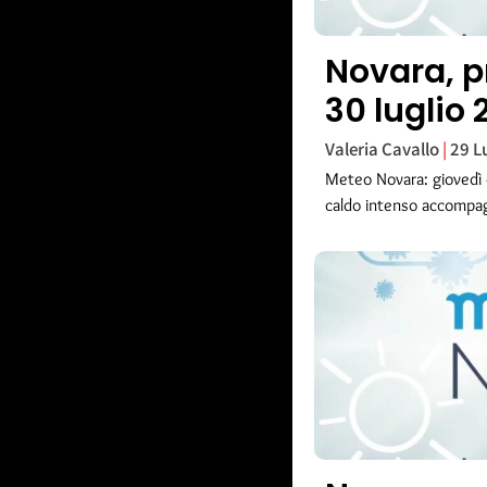
Novara, p
30 luglio
Valeria Cavallo
29 L
Meteo Novara: giovedì c
caldo intenso accompa