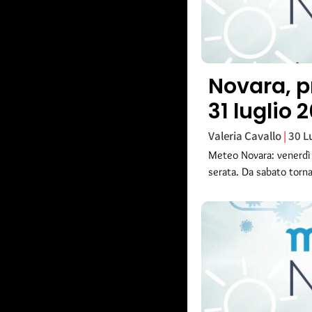
Novara, p
31 luglio 
Valeria Cavallo
30 L
Meteo Novara: venerdì c
serata. Da sabato torna