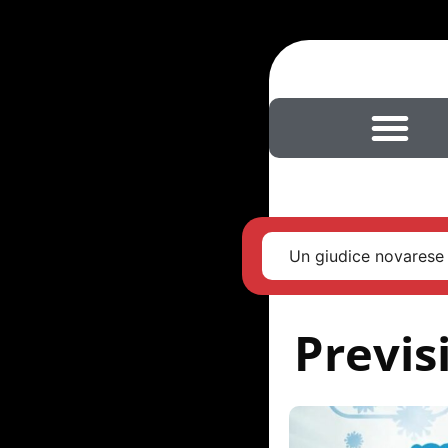
Un giudice novarese 
Previs