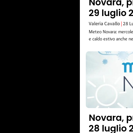
Novara, p
29 luglio 
Valeria Cavallo
28 L
Meteo Novara: mercoled
e caldo estivo anche nei
Novara, p
28 luglio 