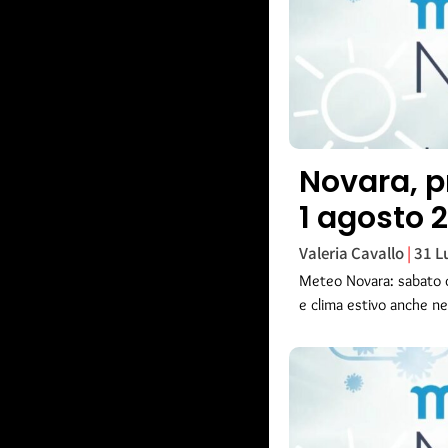
Novara, p
1 agosto 
Valeria Cavallo
31 L
Meteo Novara: sabato c
e clima estivo anche nei