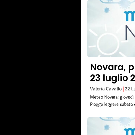
Novara, p
23 luglio 
Valeria Cavallo
22 L
Meteo Novara: giovedì 
Piogge leggere sabato e