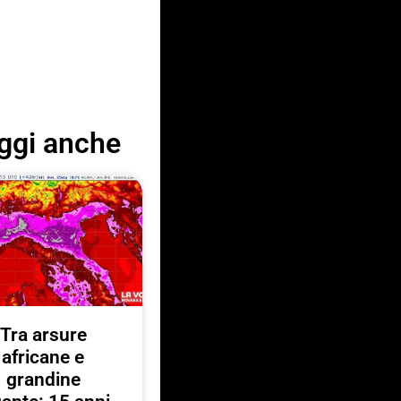
ggi anche
Tra arsure
africane e
grandine