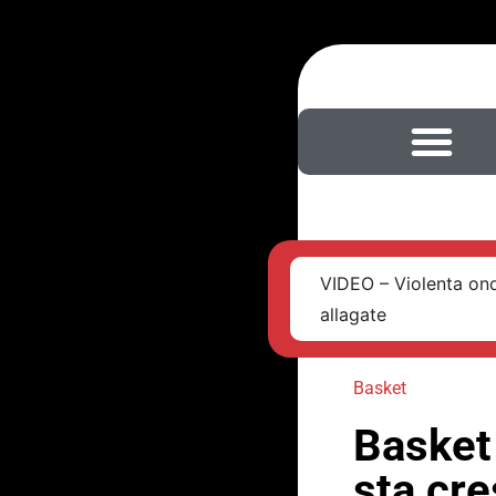
VIDEO – Violenta ond
allagate
Basket
Basket 
sta cr