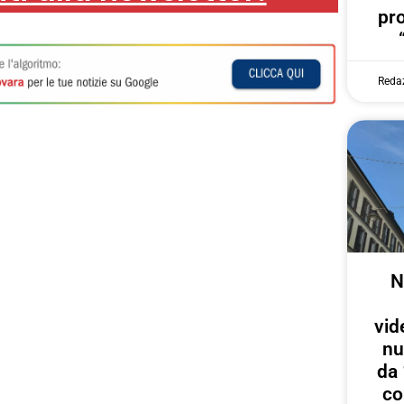
pr
Reda
N
vid
nu
da 
co