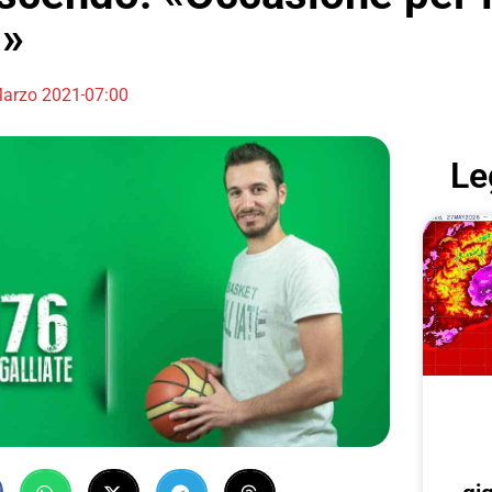
i»
arzo 2021
07:00
Le