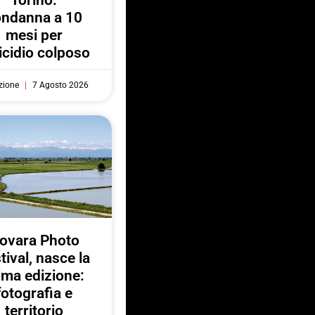
ondanna a 10
mesi per
cidio colposo
zione
7 Agosto 2026
ovara Photo
tival, nasce la
ima edizione:
fotografia e
territorio