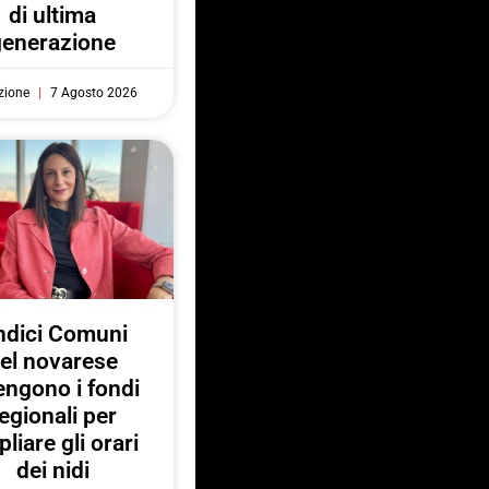
di ultima
generazione
zione
7 Agosto 2026
ndici Comuni
el novarese
engono i fondi
egionali per
liare gli orari
dei nidi