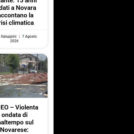
gante: 15 anni
 dati a Novara
accontano la
risi climatica
 Galuppini
7 Agosto
2026
EO – Violenta
ondata di
altempo sul
Novarese: