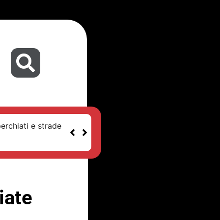
erchiati e strade
iate
i