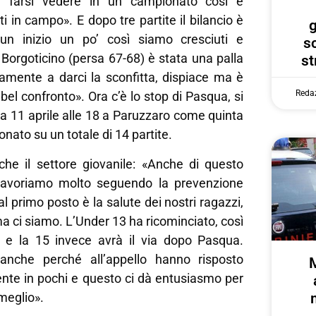
di farsi vedere in un campionato così e
i in campo». E dopo tre partite il bilancio è
g
 un inizio un po’ così siamo cresciuti e
s
Borgoticino (persa 67-68) è stata una palla
st
amente a darci la sconfitta, dispiace ma è
Reda
bel confronto». Ora c’è lo stop di Pasqua, si
a 11 aprile alle 18 a Paruzzaro come quinta
nato su un totale di 14 partite.
nche il settore giovanile: «Anche di questo
 lavoriamo molto seguendo la prevenzione
l primo posto è la salute dei nostri ragazzi,
ma ci siamo. L’Under 13 ha ricominciato, così
 e la 15 invece avrà il via dopo Pasqua.
anche perché all’appello hanno risposto
nte in pochi e questo ci dà entusiasmo per
meglio».