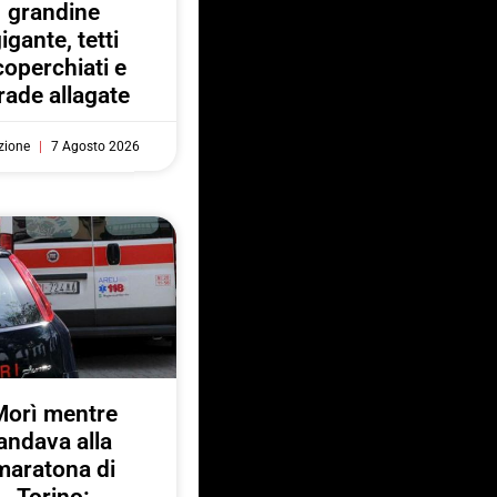
grandine
igante, tetti
coperchiati e
rade allagate
zione
7 Agosto 2026
Morì mentre
andava alla
maratona di
Torino: