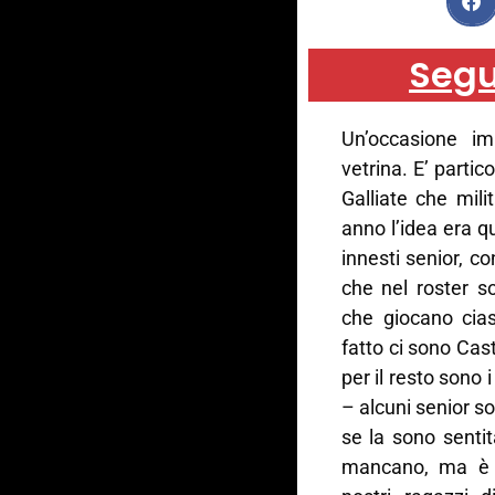
Segu
Un’occasione im
vetrina. E’ parti
Galliate che mili
anno l’idea era q
innesti senior, c
che nel roster so
che giocano cias
fatto ci sono Cas
per il resto sono i
– alcuni senior s
se la sono senti
mancano, ma è a