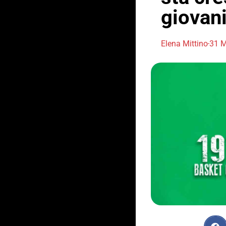
giovan
Elena Mittino
31 M