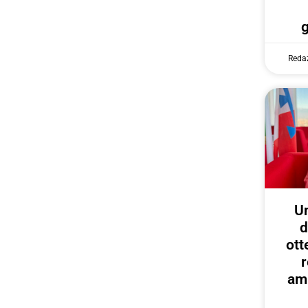
Reda
U
d
ott
r
amp