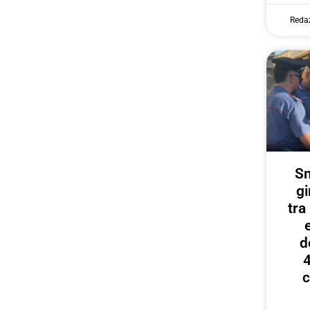
Reda
Sm
gi
tr
d
4
c