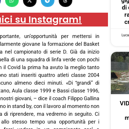
gi
di
r
ici su Instagram!
c
Luca
portante, un’opportunità per mettersi in
colarmente giovane la formazione del Basket
ta nel campionato di serie D. Già da inizio
uella di una squadra di linfa verde con pochi
on il Covid la prima ha avuto la meglio tanto
no stati inseriti quattro atleti classe 2004
cuno almeno dieci minuti. «Di “grandi” di
tano, Aula classe 1999 e Bassi classe 1996,
 nostri giovani, – dice il coach Filippo Gallina
VID
ono in stand by, con il lavoro al momento non
ta di riprendere, ma vedremo in seguito. Ci
m
llo stesso tempo una opportunità per i