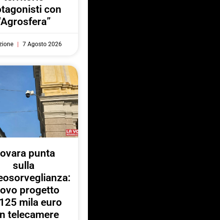
otagonisti con
“Agrosfera”
zione
7 Agosto 2026
ovara punta
sulla
eosorveglianza:
ovo progetto
125 mila euro
n telecamere