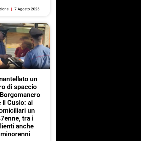
zione
7 Agosto 2026
antellato un
ro di spaccio
a Borgomanero
e il Cusio: ai
omiciliari un
7enne, tra i
lienti anche
minorenni