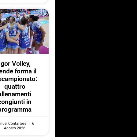
Igor Volley,
ende forma il
ecampionato:
quattro
allenamenti
congiunti in
programma
nuel Contartese
6
Agosto 2026