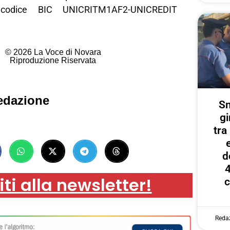
codice BIC UNICRITM1AF2-UNICREDIT
© 2026 La Voce di Novara
Riproduzione Riservata
edazione
Sm
gi
tr
d
4
iti alla newsletter!
c
Reda