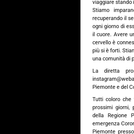
viaggiare stando i
Stiamo imparan
recuperando il s
ogni giorno di es
il cuore. Avere un
cervello è connes
più si è forti. S
una comunità di 
La diretta pr
instagram@webath
Piemonte e del Co
Tutti coloro che
prossimi giorni, 
della Regione 
emergenza Corona
Piemonte presso