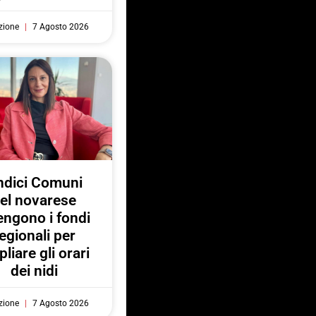
zione
7 Agosto 2026
ndici Comuni
el novarese
engono i fondi
egionali per
liare gli orari
dei nidi
zione
7 Agosto 2026