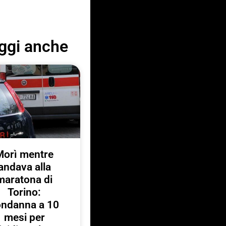
ggi anche
Morì mentre
andava alla
maratona di
Torino:
ondanna a 10
mesi per