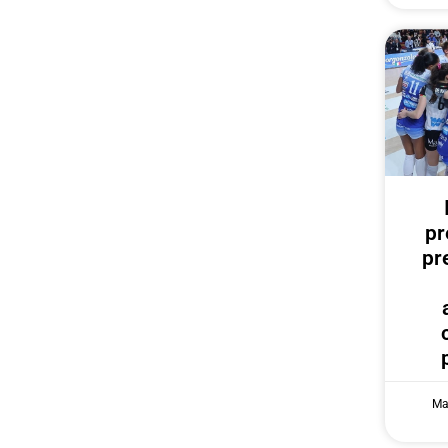
pr
pr
Ma