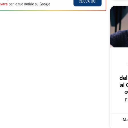
del
al 
«
r
Mar