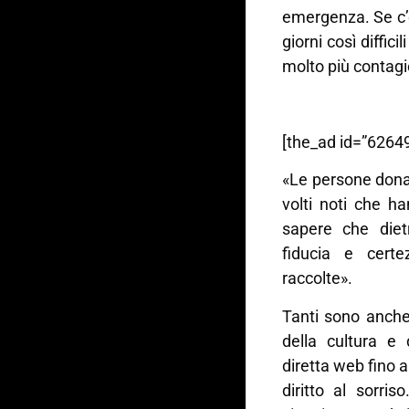
emergenza. Se c’
giorni così diffic
molto più contagi
[the_ad id=”62649
«Le persone donan
volti noti che ha
sapere che dietr
fiducia e certez
raccolte».
Tanti sono anche 
della cultura e
diretta web fino a
diritto al sorri