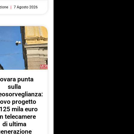
zione
7 Agosto 2026
ovara punta
sulla
eosorveglianza:
ovo progetto
125 mila euro
n telecamere
di ultima
generazione