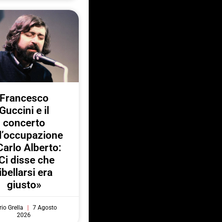
Francesco
Guccini e il
concerto
l’occupazione
Carlo Alberto:
Ci disse che
ibellarsi era
giusto»
io Grella
7 Agosto
2026