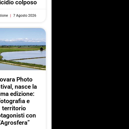
cidio colposo
zione
7 Agosto 2026
ovara Photo
tival, nasce la
ima edizione:
fotografia e
territorio
otagonisti con
“Agrosfera”