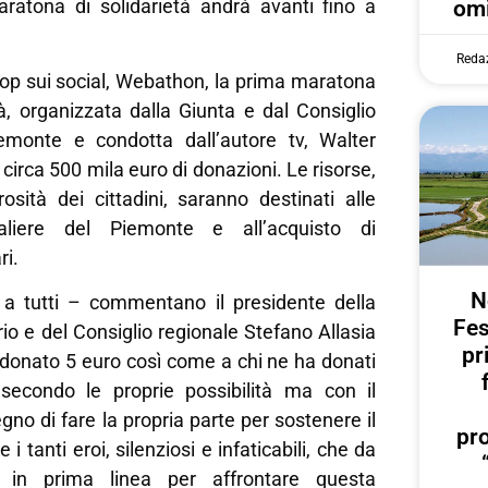
ratona di solidarietà andrà avanti fino a
omi
Reda
top sui social, Webathon, la prima maratona
à, organizzata dalla Giunta e dal Consiglio
emonte e condotta dall’autore tv, Walter
 circa 500 mila euro di donazioni. Le risorse,
osità dei cittadini, saranno destinati alle
daliere del Piemonte e all’acquisto di
ri.
N
 a tutti – commentano il presidente della
Fes
rio e del Consiglio regionale Stefano Allasia
pr
a donato 5 euro così come a chi ne ha donati
secondo le proprie possibilità ma con il
gno di fare la propria parte per sostenere il
pr
i tanti eroi, silenziosi e infaticabili, che da
 in prima linea per affrontare questa