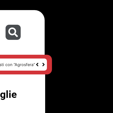
sti con “Agrosfera”
glie