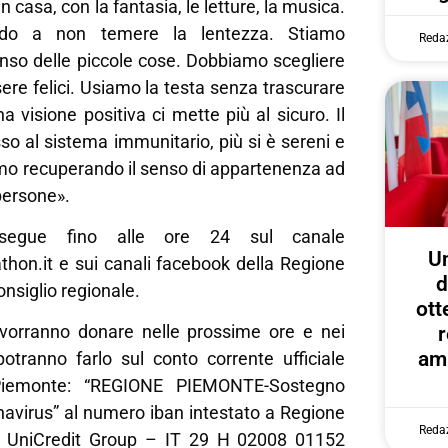
n casa, con la fantasia, le letture, la musica.
do a non temere la lentezza. Stiamo
Reda
enso delle piccole cose. Dobbiamo scegliere
sere felici. Usiamo la testa senza trascurare
a visione positiva ci mette più al sicuro. Il
so al sistema immunitario, più si è sereni e
tiamo recuperando il senso di appartenenza ad
persone».
osegue fino alle ore 24 sul canale
U
on.it e sui canali facebook della Regione
d
nsiglio regionale.
ott
 vorranno donare nelle prossime ore e nei
r
amp
potranno farlo sul conto corrente ufficiale
Piemonte: “REGIONE PIEMONTE-Sostegno
virus” al numero iban intestato a Regione
Reda
 UniCredit Group – IT 29 H 02008 01152