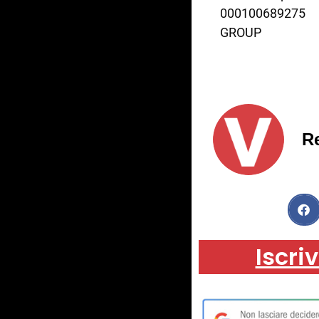
000100689275 
GROUP
R
Iscriv