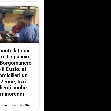
antellato un
ro di spaccio
a Borgomanero
e il Cusio: ai
omiciliari un
7enne, tra i
lienti anche
minorenni
zione
7 Agosto 2026