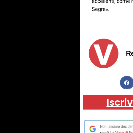
eccellenti, come n
Segre».
R
Iscriv