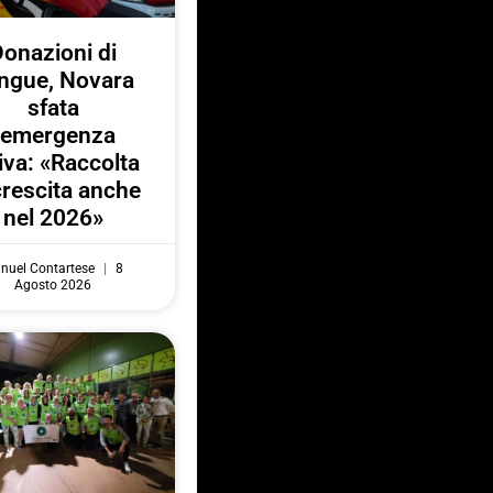
onazioni di
ngue, Novara
sfata
l’emergenza
iva: «Raccolta
crescita anche
nel 2026»
nuel Contartese
8
Agosto 2026