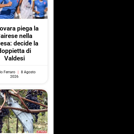
Novara piega la
airese nella
resa: decide la
doppietta di
Valdesi
do Ferraro
8 Agosto
2026