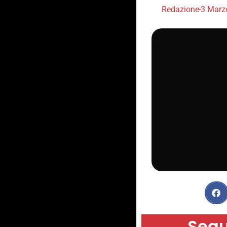
Redazione
3 Marz
Segu