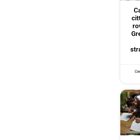
Ca
ci
ro
Gr
str
Cec