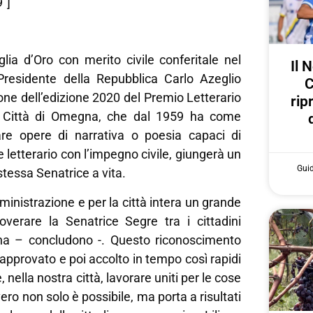
″]
lia d’Oro con merito civile conferitale nel
Il 
 Presidente della Repubblica Carlo Azeglio
C
one dell’edizione 2020 del Premio Letterario
rip
a Città di Omegna, che dal 1959 ha come
are opere di narrativa o poesia capaci di
e letterario con l’impegno civile, giungerà un
Gui
tessa Senatrice a vita.
inistrazione e per la città intera un grande
verare la Senatrice Segre tra i cittadini
na – concludono -. Questo riconoscimento
 approvato e poi accolto in tempo così rapidi
 nella nostra città, lavorare uniti per le cose
ro non solo è possibile, ma porta a risultati