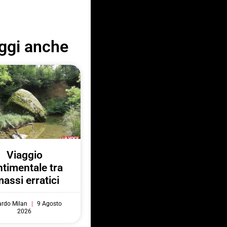
ggi anche
Viaggio
ntimentale tra
massi erratici
ardo Milan
9 Agosto
2026