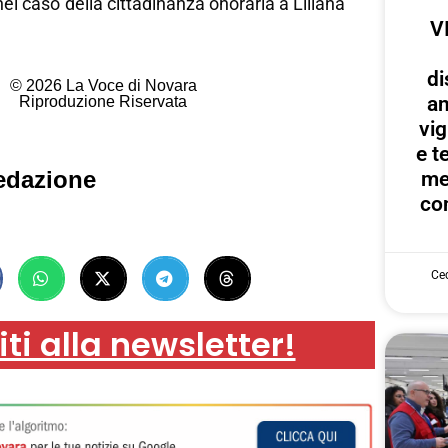
el caso della cittadinanza onoraria a Liliana
V
di
© 2026 La Voce di Novara
an
Riproduzione Riservata
vig
e te
edazione
me
con
Cec
iti alla newsletter!