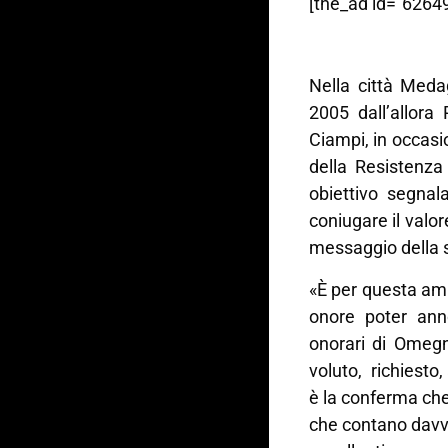
[the_ad id=”62649
Nella città Medag
2005 dall’allora
Ciampi, in occasi
della Resistenz
obiettivo segnal
coniugare il valor
messaggio della s
«È per questa amm
onore poter anno
onorari di Omeg
voluto, richiesto,
è la conferma che,
che contano davve