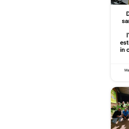
D
sa
est
in 
Ma