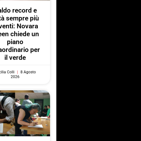
ldo record e
ttà sempre più
venti: Novara
een chiede un
piano
aordinario per
il verde
ilia Colli
8 Agosto
2026