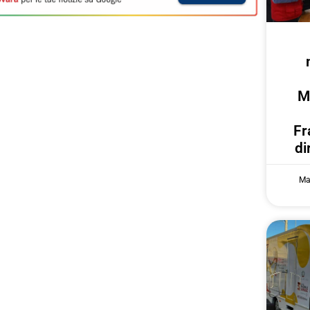
M
Fr
di
Ma