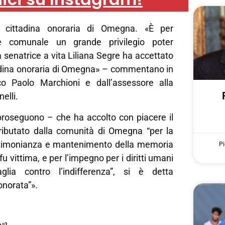
è cittadina onoraria di Omegna. «È per
ne comunale un grande privilegio poter
 senatrice a vita Liliana Segre ha accettato
tadina onoraria di Omegna» – commentano in
o Paolo Marchioni e dall’assessore alla
elli.
proseguono – che ha accolto con piacere il
ributato dalla comunità di Omegna “per la
stimonianza e mantenimento della memoria
Pi
 fu vittima, e per l’impegno per i diritti umani
lia contro l’indifferenza”, si è detta
norata”».