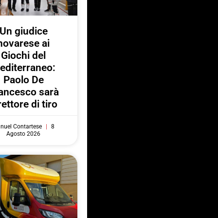
Un giudice
novarese ai
Giochi del
editerraneo:
Paolo De
ancesco sarà
rettore di tiro
nuel Contartese
8
Agosto 2026