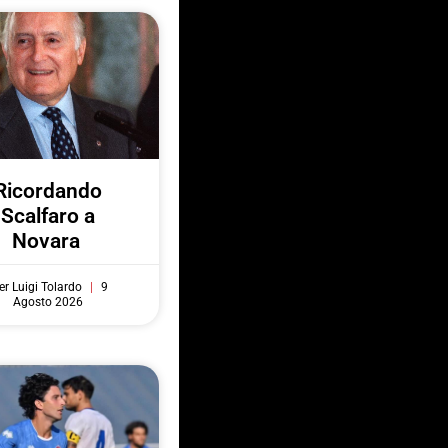
Ricordando
Scalfaro a
Novara
er Luigi Tolardo
9
Agosto 2026