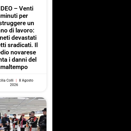
IDEO – Venti
minuti per
struggere un
no di lavoro:
neti devastati
tti sradicati. Il
dio novarese
ta i danni del
maltempo
ilia Colli
8 Agosto
2026