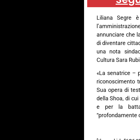
Liliana Segre 
l’amministrazio
annunciare che la
di diventare cit
una nota sindac
Cultura Sara Rubin
«La senatrice – 
riconoscimento t
Sua opera di te
della Shoa, di cui
e per la battag
“profondamente o