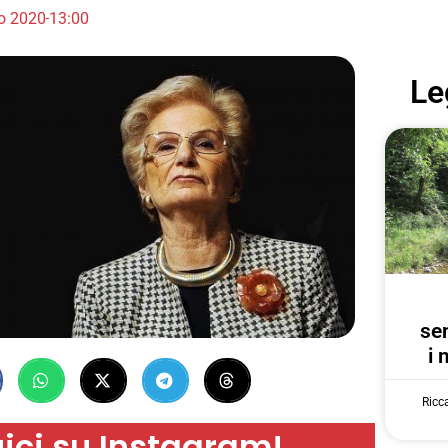
o 2020
13:00
Le
se
i 
Ricc
ici su Instagram!