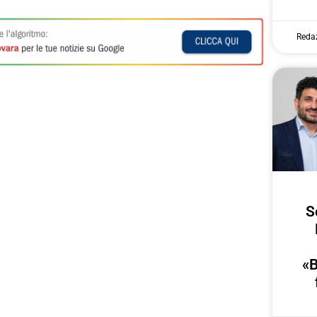
Reda
S
«B