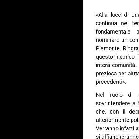
«Alla luce di u
continua nel t
fondamentale p
nominare un comm
Piemonte. Ringra
questo incarico 
intera comunità. 
preziosa per aiut
precedenti».
Nel ruolo di 
sovrintendere a tu
che, con il dec
ulteriormente pot
Verranno infatti at
si affiancheranno