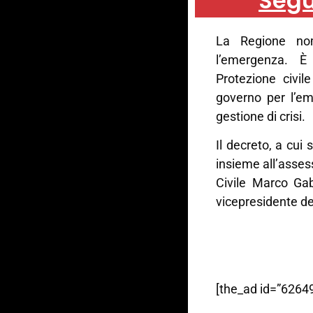
Segu
La Regione nom
l’emergenza. È
Protezione civil
governo per l’em
gestione di crisi.
Il decreto, a cui 
insieme all’assess
Civile Marco Gab
vicepresidente de
[the_ad id=”62649