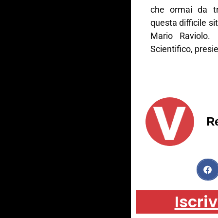
che ormai da tr
questa difficile s
Mario Raviolo.
Scientifico, presi
R
Iscriv