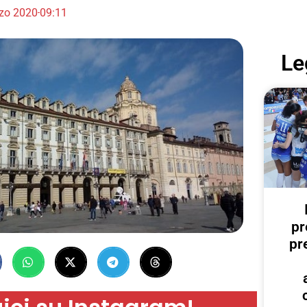
zo 2020
09:11
Le
pr
pr