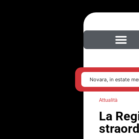
Novara, in estate men
Attualità
La Reg
straord