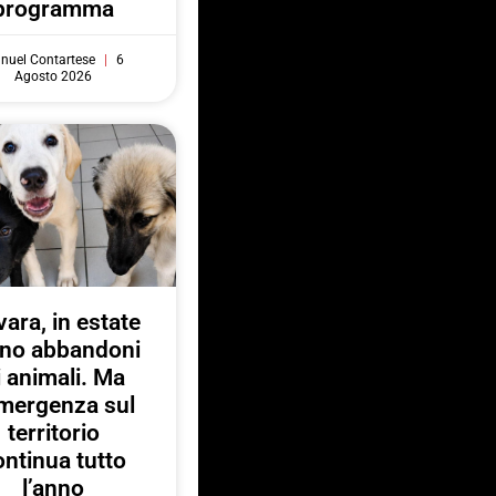
programma
nuel Contartese
6
Agosto 2026
ara, in estate
no abbandoni
i animali. Ma
emergenza sul
territorio
ontinua tutto
l’anno