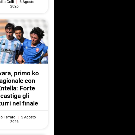
ilia Colli
6 Agosto
2026
ara, primo ko
agionale con
Entella: Forte
castiga gli
urri nel finale
do Ferraro
5 Agosto
2026