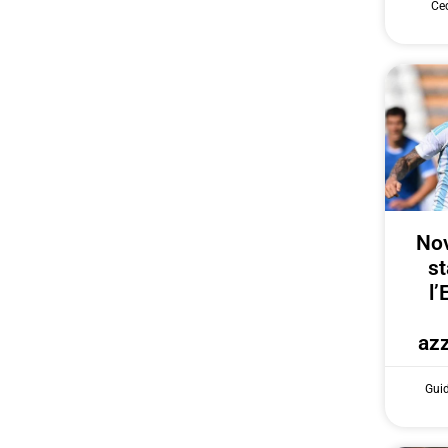
Cec
Nov
st
l’
azz
Gui