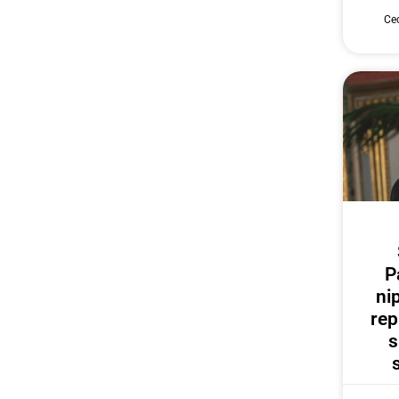
Cec
P
ni
rep
s