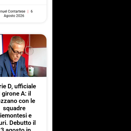
nuel Contartese
6
Agosto 2026
ie D, ufficiale
l girone A: il
zzano con le
squadre
iemontesi e
uri. Debutto il
3 agosto in