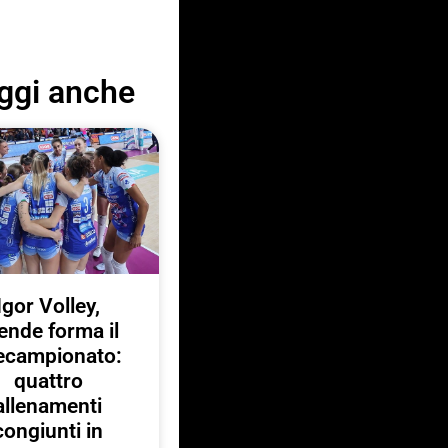
ggi anche
Igor Volley,
ende forma il
ecampionato:
quattro
allenamenti
congiunti in