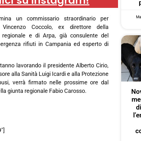
ici su Instagram!
Ma
ina un commissario straordinario per
 Vincenzo Coccolo, ex direttore della
e regionale e di Arpa, già consulente del
ergenza rifiuti in Campania ed esperto di
stanno lavorando il presidente Alberto Cirio,
ore alla Sanità Luigi Icardi e alla Protezione
usi, verrà firmato nelle prossime ore dal
lla giunta regionale Fabio Carosso.
Nov
me
d
l’
″]
c