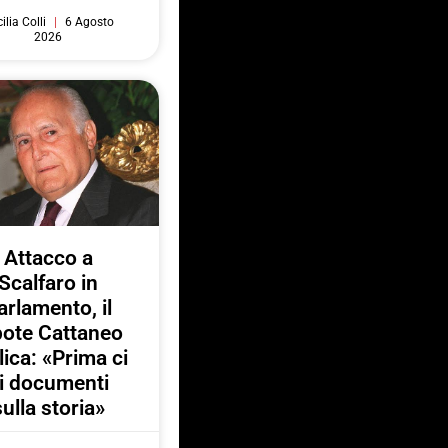
ilia Colli
6 Agosto
2026
Attacco a
Scalfaro in
arlamento, il
pote Cattaneo
lica: «Prima ci
i documenti
sulla storia»