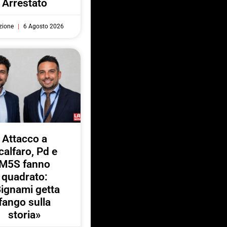
Arrestato
zione
6 Agosto 2026
Attacco a
calfaro, Pd e
M5S fanno
quadrato:
ignami getta
fango sulla
storia»