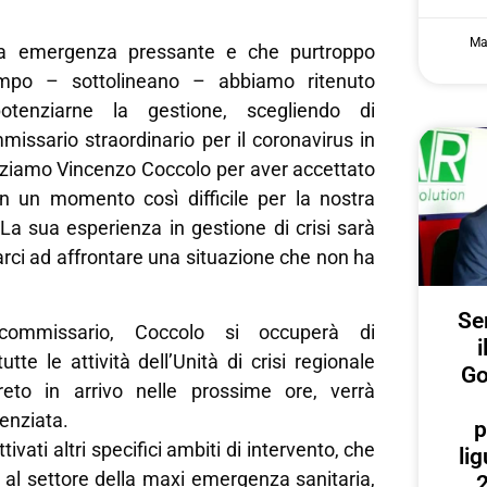
Ma
na emergenza pressante e che purtroppo
empo – sottolineano – abbiamo ritenuto
otenziarne la gestione, scegliendo di
issario straordinario per il coronavirus in
ziamo Vincenzo Coccolo per aver accettato
in un momento così difficile per la nostra
La sua esperienza in gestione di crisi sarà
arci ad affrontare una situazione che non ha
Ser
commissario, Coccolo si occuperà di
i
tte le attività dell’Unità di crisi regionale
Go
reto in arrivo nelle prossime ore, verrà
enziata.
p
tivati altri specifici ambiti di intervento, che
lig
 al settore della maxi emergenza sanitaria,
2