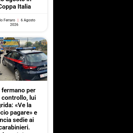
Coppa Italia
do Ferraro
6 Agosto
2026
 fermano per
 controllo, lui
rida: «Ve la
ccio pagare» e
ancia sedie ai
carabinieri.