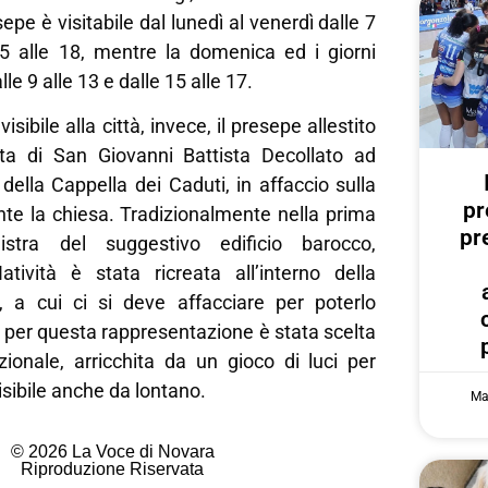
pe è visitabile dal lunedì al venerdì dalle 7
15 alle 18, mentre la domenica ed i giorni
lle 9 alle 13 e dalle 15 alle 17.
sibile alla città, invece, il presepe allestito
ita di San Giovanni Battista Decollato ad
 della Cappella dei Caduti, in affaccio sulla
pr
nte la chiesa. Tradizionalmente nella prima
pr
istra del suggestivo edificio barocco,
tività è stata ricreata all’interno della
, a cui ci si deve affacciare per poterlo
per questa rappresentazione è stata scelta
zionale, arricchita da un gioco di luci per
isibile anche da lontano.
Ma
© 2026 La Voce di Novara
Riproduzione Riservata