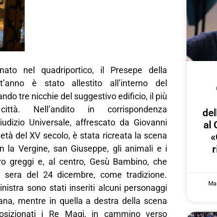
nato nel quadriportico, il Presepe della
t’anno è stato allestito all’interno del
ndo tre nicchie del suggestivo edificio, il più
ittà. Nell’andito in corrispondenza
del
iudizio Universale, affrescato da Giovanni
al 
tà del XV secolo, è stata ricreata la scena
«
on la Vergine, san Giuseppe, gli animali e i
r
oro greggi e, al centro, Gesù Bambino, che
a sera del 24 dicembre, come tradizione.
Mar
inistra sono stati inseriti alcuni personaggi
iana, mentre in quella a destra della scena
osizionati i Re Magi, in cammino verso