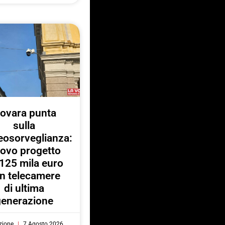
ovara punta
sulla
eosorveglianza:
ovo progetto
125 mila euro
n telecamere
di ultima
generazione
zione
7 Agosto 2026