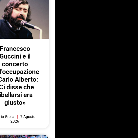
Francesco
Guccini e il
concerto
l’occupazione
Carlo Alberto:
Ci disse che
ibellarsi era
giusto»
io Grella
7 Agosto
2026