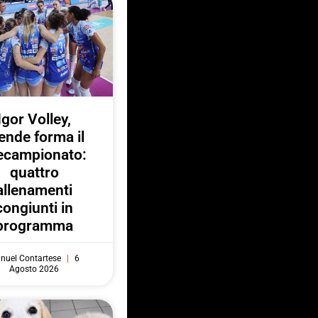
Igor Volley,
ende forma il
ecampionato:
quattro
allenamenti
congiunti in
programma
nuel Contartese
6
Agosto 2026