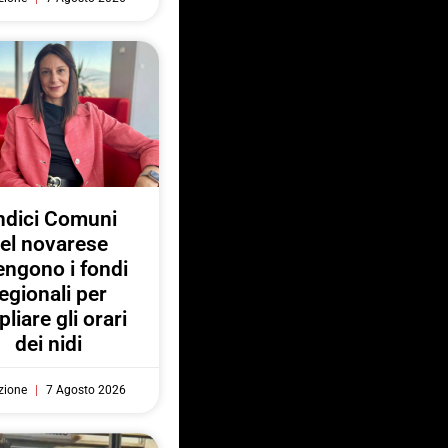
ndici Comuni
el novarese
engono i fondi
egionali per
liare gli orari
dei nidi
zione
7 Agosto 2026