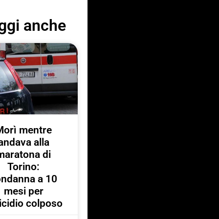
ggi anche
Morì mentre
andava alla
maratona di
Torino:
ondanna a 10
mesi per
cidio colposo