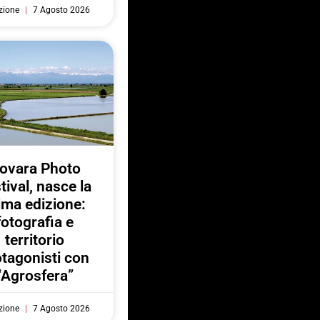
zione
7 Agosto 2026
ovara Photo
tival, nasce la
ima edizione:
fotografia e
territorio
otagonisti con
“Agrosfera”
zione
7 Agosto 2026