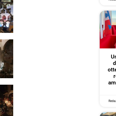
U
d
ott
r
amp
Reda