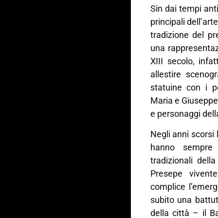
Sin dai tempi anti
principali dell’ar
tradizione del p
una rappresentazi
XIII secolo, inf
allestire scenog
statuine con i p
Maria e Giuseppe, i
e personaggi dell
Negli anni scorsi 
hanno sempre 
tradizionali dell
Presepe vivente
complice l’emerg
subito una battu
della città – il 