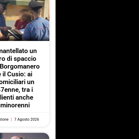
antellato un
ro di spaccio
a Borgomanero
e il Cusio: ai
omiciliari un
7enne, tra i
lienti anche
minorenni
zione
7 Agosto 2026