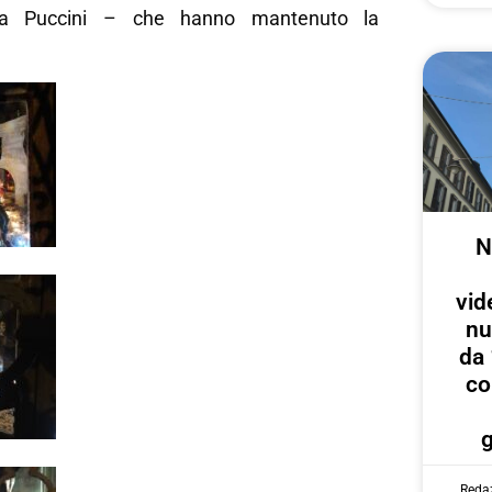
za Puccini – che hanno mantenuto la
N
vid
nu
da 
co
Reda