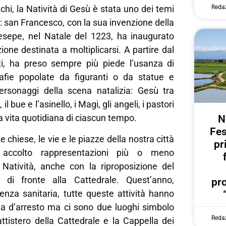
Reda
chi, la Natività di Gesù è stata uno dei temi
te: san Francesco, con la sua invenzione della
resepe, nel Natale del 1223, ha inaugurato
one destinata a moltiplicarsi. A partire dal
atti, ha preso sempre più piede l’usanza di
rafie popolate da figuranti o da statue e
ersonaggi della scena natalizia: Gesù tra
l bue e l’asinello, i Magi, gli angeli, i pastori
a vita quotidiana di ciascun tempo.
N
Fes
le chiese, le vie e le piazze della nostra città
pr
accolto rappresentazioni più o meno
a Natività, anche con la riproposizione del
 di fronte alla Cattedrale. Quest’anno,
pr
enza sanitaria, tutte queste attività hanno
ta d’arresto ma ci sono due luoghi simbolo
Reda
Battistero della Cattedrale e la Cappella dei