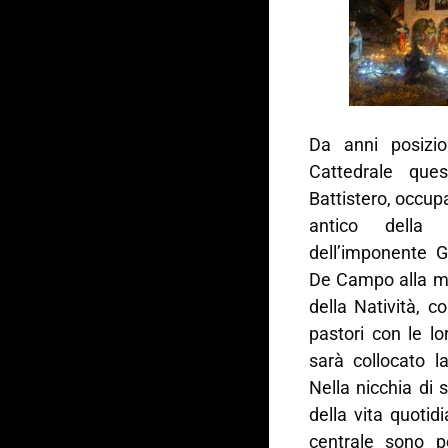
Da anni posizio
Cattedrale ques
Battistero, occupa
antico della c
dell’imponente G
De Campo alla me
della Natività, c
pastori con le l
sarà collocato l
Nella nicchia di s
della vita quotid
centrale sono p