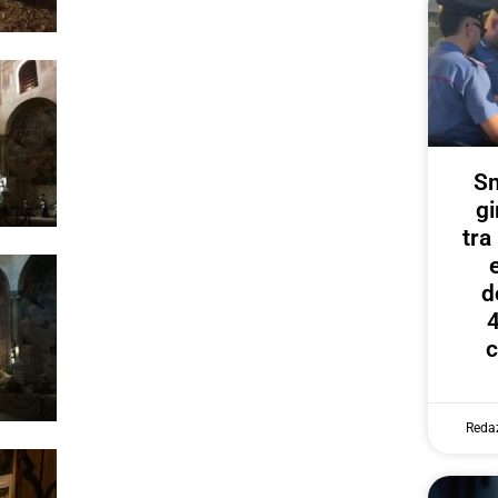
Sm
gi
tr
d
4
c
Reda