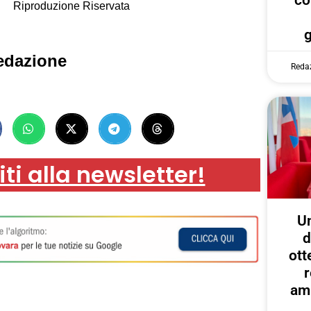
co
Riproduzione Riservata
edazione
Reda
iti alla newsletter!
U
d
ott
r
amp