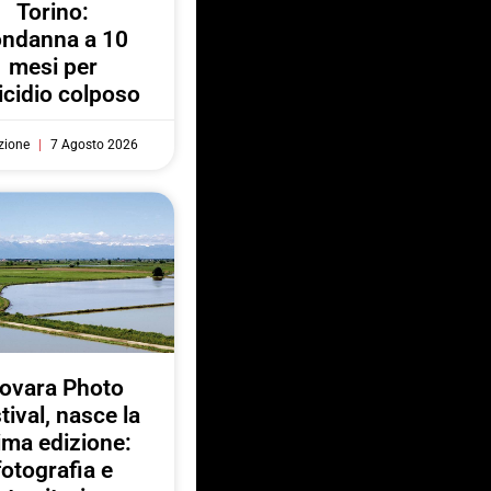
Torino:
ondanna a 10
mesi per
cidio colposo
zione
7 Agosto 2026
ovara Photo
tival, nasce la
ima edizione:
fotografia e