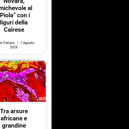
Novara,
michevole al
“Piola” con i
liguri della
Cairese
do Ferraro
7 Agosto
2026
Tra arsure
africane e
grandine