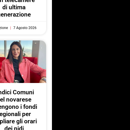
n telecamere
di ultima
generazione
zione
7 Agosto 2026
ndici Comuni
el novarese
engono i fondi
egionali per
liare gli orari
dei nidi