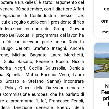
 potere a Bruxelles” è stato l’argomento del
c
venerdì 30 settembre, con il direttore Affari
elegazione di Confindustria presso l’Ue,
omi
cui è seguito quello con il presidente di Yes
federazione europea dei Gruppi Giovani
Reda
tteo Dell’Acqua. Il programma dei lavori ha
ppo (di cui facevano parte anche Roberta
Brugo Ceriotti, Stefano Inzaghi, Andrea
arone, Michael Bagnato, Laura Marchetti,
o, Giulia Basano, Federico Bosco, Nicola
erita Negri, Cecilia Salussolia, Daniela
ria Spinella, Mattia Bocchio Vega, Laura
zo Grosso e Stefano Sanna) incontrare
N
, Policy Officer della Direzione generale
Fes
a Commissione europea, che ha parlato di
pr
re e programma “Life”, Francesco Ferioli,
 della Direzione generale Energy della