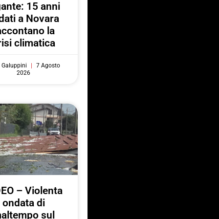
gante: 15 anni
 dati a Novara
accontano la
risi climatica
 Galuppini
7 Agosto
2026
EO – Violenta
ondata di
altempo sul