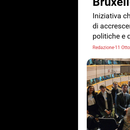
Bruxel
Iniziativa c
di accresce
politiche e 
Redazione
11 Ott