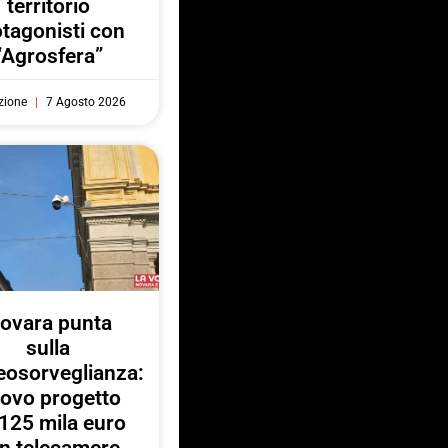
territorio
otagonisti con
“Agrosfera”
zione
7 Agosto 2026
ovara punta
sulla
eosorveglianza:
ovo progetto
125 mila euro