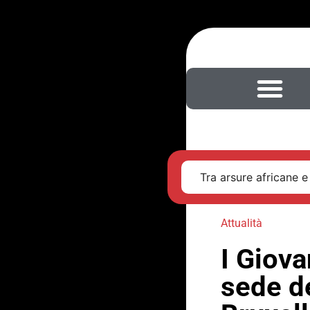
Tra arsure africane e
Attualità
I Giova
sede d