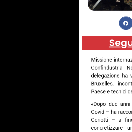
Segu
Missione internaz
Confindustria N
delegazione ha v
Bruxelles, incon
Paese e tecnici d
«Dopo due anni 
Covid – ha racco
Ceriotti – a fi
concretizzare 