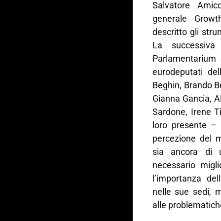
Salvatore Amico
generale Growt
descritto gli str
La successiva
Parlamentarium è
eurodeputati del
Beghin, Brando B
Gianna Gancia, Al
Sardone, Irene Ti
loro presente – 
percezione del m
sia ancora di 
necessario migli
l’importanza dell
nelle sue sedi, 
alle problematiche