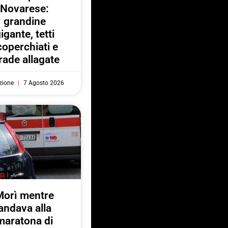
Novarese:
grandine
igante, tetti
coperchiati e
rade allagate
zione
7 Agosto 2026
Morì mentre
andava alla
maratona di