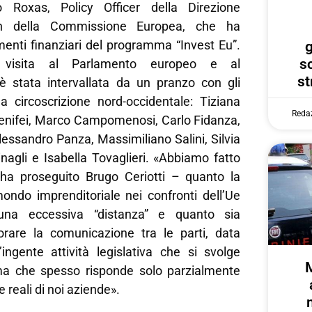
 Roxas, Policy Officer della Direzione
h della Commissione Europea, che ha
umenti finanziari del programma “Invest Eu”.
g
s
 visita al Parlamento europeo e al
st
 stata intervallata da un pranzo con gli
la circoscrizione nord-occidentale: Tiziana
Reda
enifei, Marco Campomenosi, Carlo Fidanza,
essandro Panza, Massimiliano Salini, Silvia
nagli e Isabella Tovaglieri. «Abbiamo fatto
ha proseguito Brugo Ceriotti – quanto la
ondo imprenditoriale nei confronti dell’Ue
una eccessiva “distanza” e quanto sia
orare la comunicazione tra le parti, data
’ingente attività legislativa che si svolge
ma che spesso risponde solo parzialmente
 reali di noi aziende».