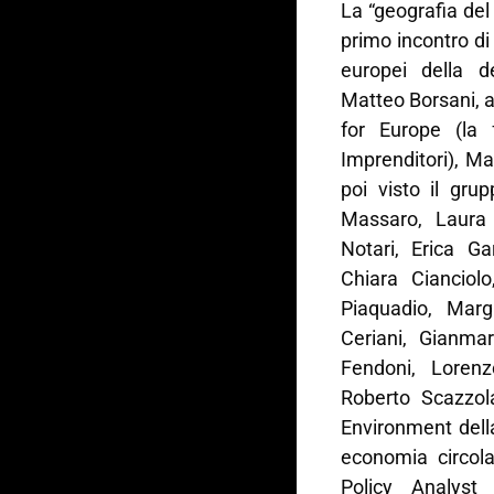
La “geografia del
primo incontro di 
europei della d
Matteo Borsani, a 
for Europe (la 
Imprenditori), Ma
poi visto il gru
Massaro, Laura 
Notari, Erica G
Chiara Cianciol
Piaquadio, Margh
Ceriani, Gianma
Fendoni, Loren
Roberto Scazzola
Environment dell
economia circola
Policy Analyst