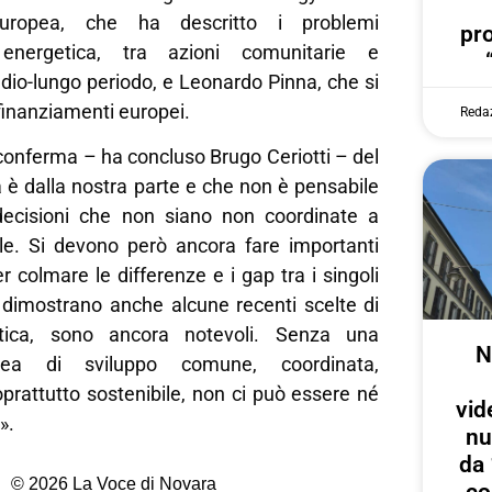
uropea, che ha descritto i problemi
pr
 energetica, tra azioni comunitarie e
dio-lungo periodo, e Leonardo Pinna, che si
finanziamenti europei.
Reda
onferma – ha concluso Brugo Ceriotti – del
a è dalla nostra parte e che non è pensabile
decisioni che non siano non coordinate a
tale. Si devono però ancora fare importanti
r colmare le differenze e i gap tra i singoli
dimostrano anche alcune recenti scelte di
etica, sono ancora notevoli. Senza una
N
pea di sviluppo comune, coordinata,
prattutto sostenibile, non ci può essere né
vid
».
nu
da 
© 2026 La Voce di Novara