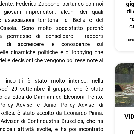
gi
dente, Federica Zappone, portando con noi
di
giovani imprenditori, alcuni dei quali
r
e associazioni territoriali di Biella e del
c
Ossola. Sono molto soddisfatto perché
 ha permesso di consolidare i rapporti
Luca
i e di accrescere le conoscenze sul
lle dinamiche politiche e di lobbying che
delle decisioni che vengono poi rese note ai
 incontri è stato molto intenso: nella
vedì 29 settembre il gruppo, che è stato
o da Edoardo Damiani ed Eleonora Trento,
Policy Adviser e Junior Policy Adviser di
uxelles, è stato accolto da Leonardo Pinna,
VID
Adviser di Confindustria Bruxelles, che ha
ncipali attività svolte, e ha poi incontrato
m