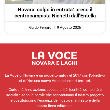
Novara, colpo in entrata: preso il
centrocampista Nichetti dall’Entella
Guido Ferraro
9 Agosto 2026
La Voce di Novara è un progetto nato nel 2017 con l’obiettivo
di offrire una nuova Voce dei nostri territori.
Curiosità, innovazione, accessibilità, identità, comunità e
socialità sono le parole che accomunano il nostro progetto
e costituiscono l’essenza del nostro manifesto e della
nostra linea editoriale.