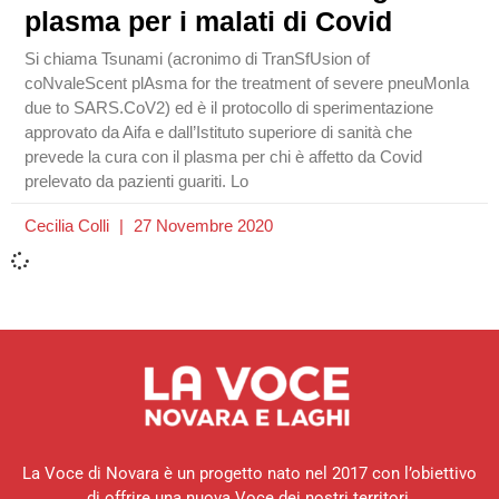
plasma per i malati di Covid
Si chiama Tsunami (acronimo di TranSfUsion of
coNvaleScent plAsma for the treatment of severe pneuMonIa
due to SARS.CoV2) ed è il protocollo di sperimentazione
approvato da Aifa e dall’Istituto superiore di sanità che
prevede la cura con il plasma per chi è affetto da Covid
prelevato da pazienti guariti. Lo
Cecilia Colli
27 Novembre 2020
La Voce di Novara è un progetto nato nel 2017 con l’obiettivo
di offrire una nuova Voce dei nostri territori.