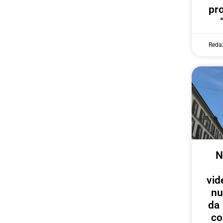
pr
Reda
N
vid
nu
da 
co