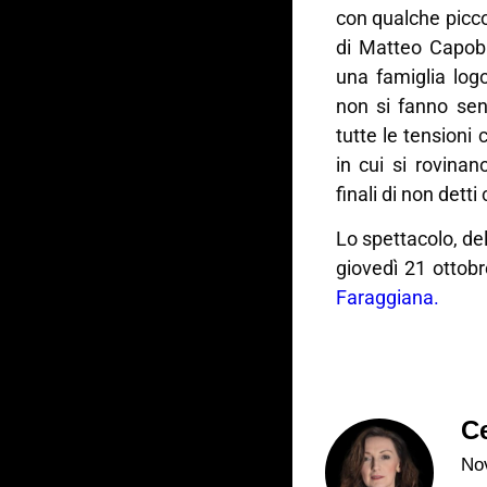
con qualche picco
di Matteo Capobi
una famiglia logo
non si fanno sen
tutte le tensioni
in cui si rovinan
finali di non det
Lo spettacolo, de
giovedì 21 ottobr
Faraggiana.
Ce
Nov