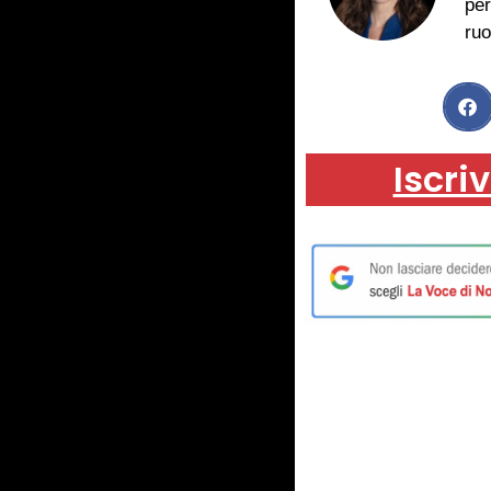
per
ruo
Iscriv