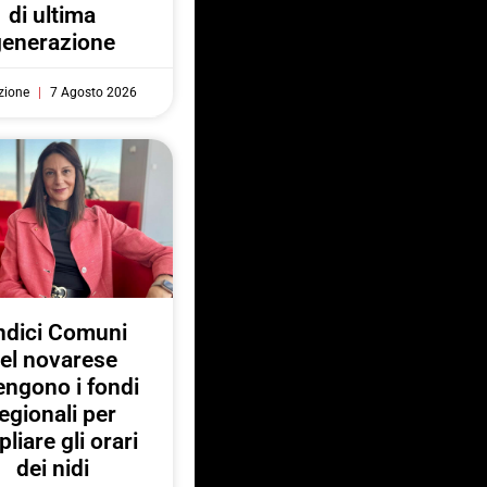
di ultima
generazione
zione
7 Agosto 2026
ndici Comuni
el novarese
engono i fondi
egionali per
liare gli orari
dei nidi