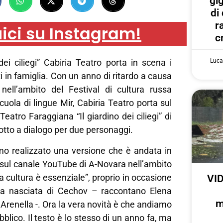
gi
di
r
ici su Instagram!
c
Luca
dei ciliegi” Cabiria Teatro porta in scena i
ti in famiglia. Con un anno di ritardo a causa
nell’ambito del Festival di cultura russa
uola di lingue Mir, Cabiria Teatro porta sul
eatro Faraggiana “Il giardino dei ciliegi” di
tto a dialogo per due personaggi.
o realizzato una versione che è andata in
sul canale YouTube di A-Novara nell’ambito
a cultura è essenziale”, proprio in occasione
VID
la nasciata di Cechov – raccontano Elena
m
 Arenella -. Ora la vera novità è che andiamo
bblico. Il testo è lo stesso di un anno fa, ma