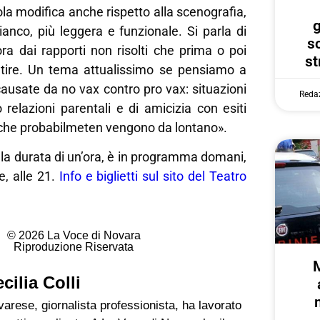
la modifica anche rispetto alla scenografia,
g
anco, più leggera e funzionale. Si parla di
s
ra dai rapporti non risolti che prima o poi
st
tire. Un tema attualissimo se pensiamo a
 causate da no vax contro pro vax: situazioni
Reda
o relazioni parentali e di amicizia con esiti
ti che probabilmeten vengono da lontano».
lla durata di un’ora, è in programma domani,
e, alle 21.
Info e biglietti sul sito del Teatro
© 2026 La Voce di Novara
Riproduzione Riservata
cilia Colli
arese, giornalista professionista, ha lavorato