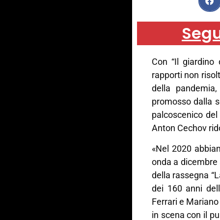
Segu
Con “Il giardino 
rapporti non risol
della pandemia, 
promosso dalla sc
palcoscenico del T
Anton Cechov rido
«Nel 2020 abbiam
onda a dicembre 
della rassegna “L
dei 160 anni del
Ferrari e Mariano
in scena con il pu