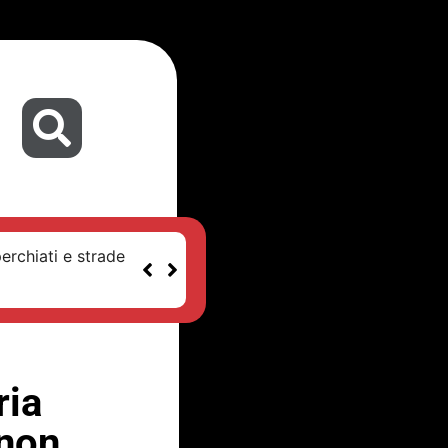
erchiati e strade
ria
 non