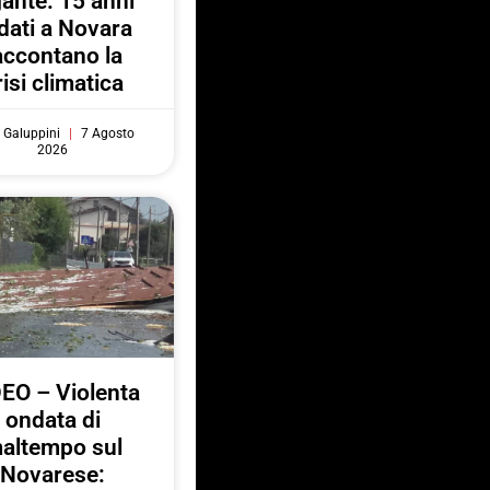
gante: 15 anni
 dati a Novara
accontano la
risi climatica
 Galuppini
7 Agosto
2026
EO – Violenta
ondata di
altempo sul
Novarese: