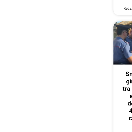
Reda
Sm
gi
tr
d
4
c