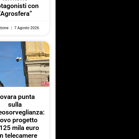
otagonisti con
“Agrosfera”
zione
7 Agosto 2026
ovara punta
sulla
eosorveglianza:
ovo progetto
125 mila euro
n telecamere