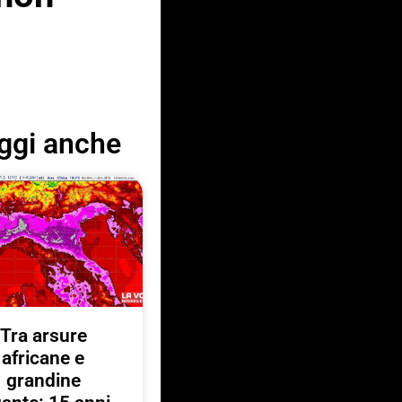
ggi anche
Tra arsure
africane e
grandine