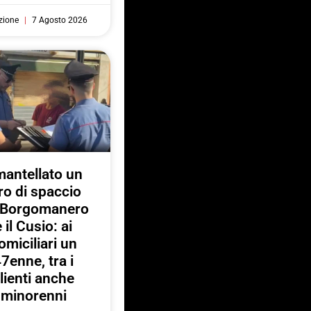
zione
7 Agosto 2026
antellato un
ro di spaccio
a Borgomanero
e il Cusio: ai
omiciliari un
7enne, tra i
lienti anche
minorenni