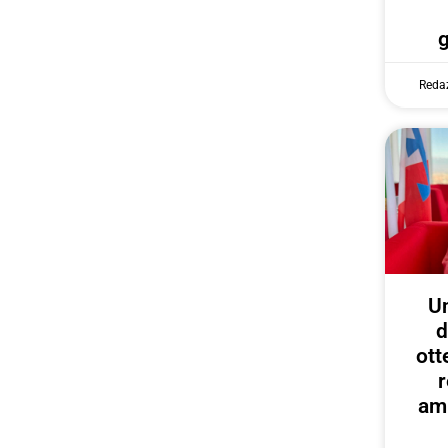
Reda
U
d
ott
r
amp