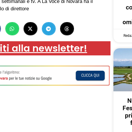
 settimanali e tv. A La Voce di Novara ha il
c
lo di direttore
omi
Reda
iti alla newsletter!
N
Fes
pr