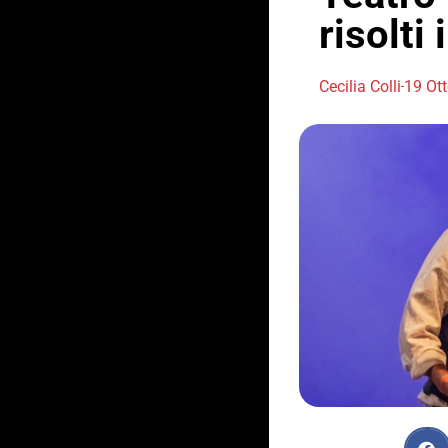
risolti 
Cecilia Colli
19 Ot