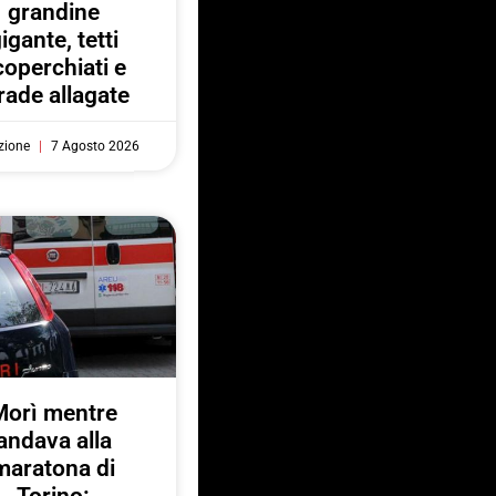
grandine
igante, tetti
coperchiati e
rade allagate
zione
7 Agosto 2026
Morì mentre
andava alla
maratona di
Torino: