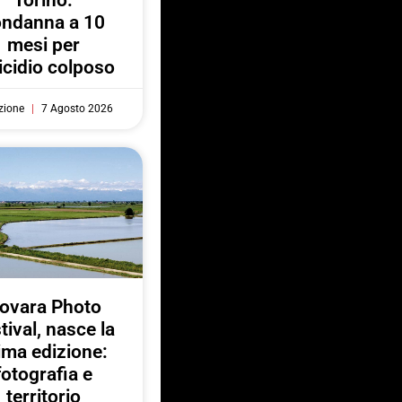
ondanna a 10
mesi per
cidio colposo
zione
7 Agosto 2026
ovara Photo
tival, nasce la
ima edizione:
fotografia e
territorio