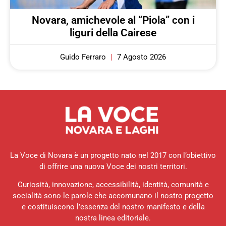
Novara, amichevole al “Piola” con i
liguri della Cairese
Guido Ferraro
7 Agosto 2026
La Voce di Novara è un progetto nato nel 2017 con l’obiettivo
di offrire una nuova Voce dei nostri territori.
Curiosità, innovazione, accessibilità, identità, comunità e
socialità sono le parole che accomunano il nostro progetto
e costituiscono l’essenza del nostro manifesto e della
nostra linea editoriale.