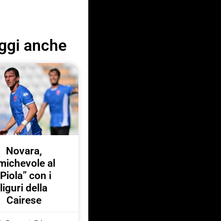
ggi anche
Novara,
michevole al
“Piola” con i
liguri della
Cairese