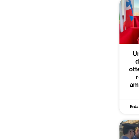
U
d
ott
r
amp
Reda