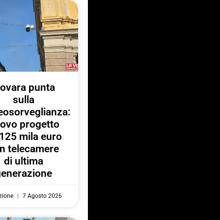
ovara punta
sulla
eosorveglianza:
ovo progetto
125 mila euro
n telecamere
di ultima
generazione
zione
7 Agosto 2026