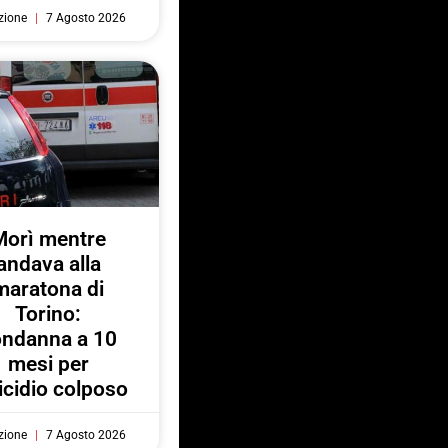
zione
7 Agosto 2026
Morì mentre
andava alla
maratona di
Torino:
ondanna a 10
mesi per
cidio colposo
zione
7 Agosto 2026