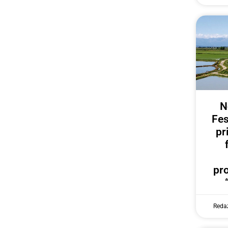
N
Fes
pr
pr
Reda