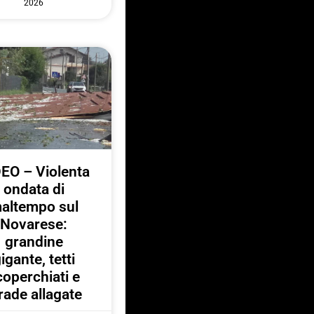
2026
EO – Violenta
ondata di
altempo sul
Novarese:
grandine
igante, tetti
coperchiati e
rade allagate