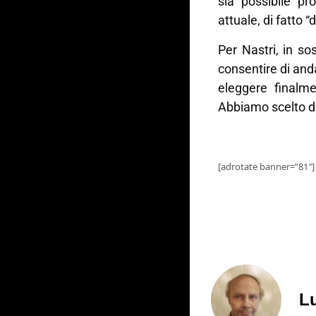
sia possibile pr
attuale, di fatto “
Per Nastri, in s
consentire di anda
eleggere finalm
Abbiamo scelto di
[adrotate banner=”81″]
Lu