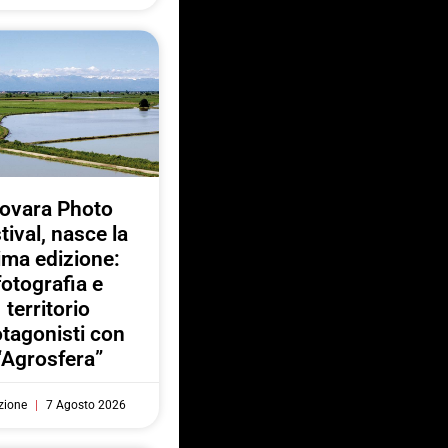
ovara Photo
tival, nasce la
ima edizione:
fotografia e
territorio
otagonisti con
“Agrosfera”
zione
7 Agosto 2026