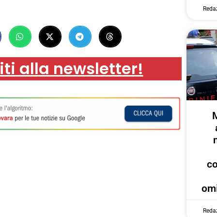
Reda
iti alla newsletter!
c
omi
Reda