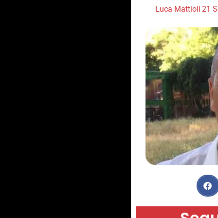
Luca Mattioli
21 S
Segu