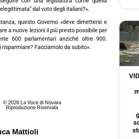
oseguire con una legislatura come quella
delegittimata” dal voto degli italiani?».
ostanza, questo Governo «deve dimettersi e
re a nuove lezioni il più presto possibile per
ente 600 parlamentari anziché oltre 900.
 risparmiare? Facciamolo da subito».
VID
m
© 2026 La Voce di Novara
Riproduzione Riservata
g
s
st
ca Mattioli