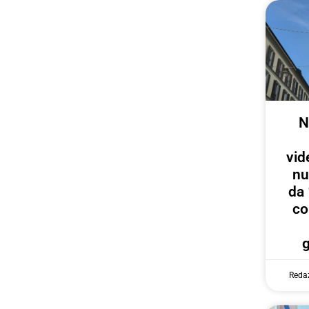
N
vid
nu
da 
co
Reda