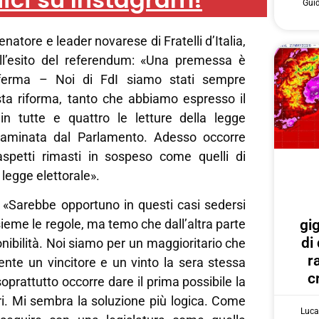
Gui
natore e leader novarese di Fratelli d’Italia,
ll’esito del referendum: «Una premessa è
nferma – Noi di FdI siamo stati sempre
sta riforma, tanto che abbiamo espresso il
in tutte e quattro le letture della legge
esaminata dal Parlamento. Adesso occorre
aspetti rimasti in sospeso come quelli di
legge elettorale».
«Sarebbe opportuno in questi casi sedersi
gi
insieme le regole, ma temo che dall’altra parte
di
onibilità. Noi siamo per un maggioritario che
r
nte un vincitore e un vinto la sera stessa
c
oprattutto occorre dare il prima possibile la
ori. Mi sembra la soluzione più logica. Come
Luca