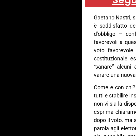
Gaetano Nastri, se
è soddisfatto de
d’obbligo – co
favorevoli a que
voto favorevole 
costituzionale 
“sanare” alcuni 
varare una nuova 
Come e con chi? 
tutti e stabilire 
non vi sia la disp
esprima chiarame
dopo il voto, ma s
parola agli elett