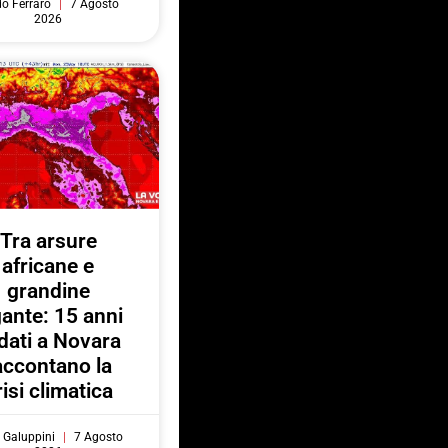
do Ferraro
7 Agosto
2026
Tra arsure
africane e
grandine
gante: 15 anni
 dati a Novara
accontano la
risi climatica
 Galuppini
7 Agosto