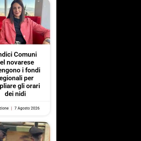
ndici Comuni
el novarese
engono i fondi
egionali per
liare gli orari
dei nidi
zione
7 Agosto 2026