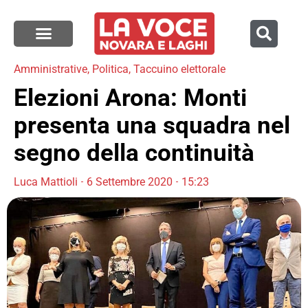
Amministrative
,
Politica
,
Taccuino elettorale
Elezioni Arona: Monti
presenta una squadra nel
segno della continuità
Luca Mattioli
6 Settembre 2020
15:23