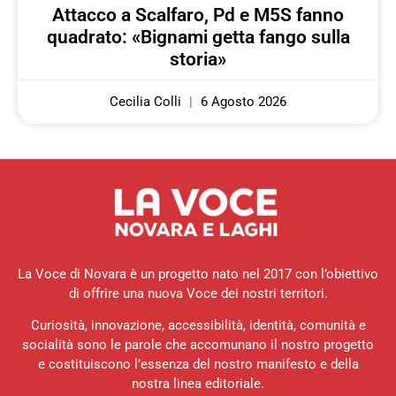
Attacco a Scalfaro, Pd e M5S fanno
quadrato: «Bignami getta fango sulla
storia»
Cecilia Colli
6 Agosto 2026
La Voce di Novara è un progetto nato nel 2017 con l’obiettivo
di offrire una nuova Voce dei nostri territori.
Curiosità, innovazione, accessibilità, identità, comunità e
socialità sono le parole che accomunano il nostro progetto
e costituiscono l’essenza del nostro manifesto e della
nostra linea editoriale.