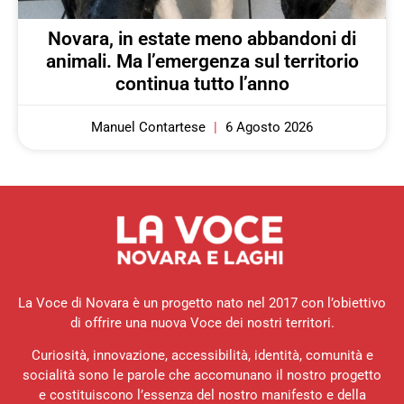
Novara, in estate meno abbandoni di
animali. Ma l’emergenza sul territorio
continua tutto l’anno
Manuel Contartese
6 Agosto 2026
La Voce di Novara è un progetto nato nel 2017 con l’obiettivo
di offrire una nuova Voce dei nostri territori.
Curiosità, innovazione, accessibilità, identità, comunità e
socialità sono le parole che accomunano il nostro progetto
e costituiscono l’essenza del nostro manifesto e della