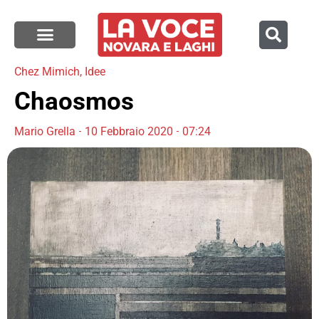
Chez Mimich
,
Idee
Chaosmos
Mario Grella
10 Febbraio 2020
07:24