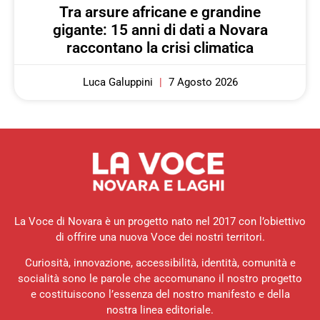
Tra arsure africane e grandine
gigante: 15 anni di dati a Novara
raccontano la crisi climatica
Luca Galuppini
7 Agosto 2026
La Voce di Novara è un progetto nato nel 2017 con l’obiettivo
di offrire una nuova Voce dei nostri territori.
Curiosità, innovazione, accessibilità, identità, comunità e
socialità sono le parole che accomunano il nostro progetto
e costituiscono l’essenza del nostro manifesto e della
nostra linea editoriale.