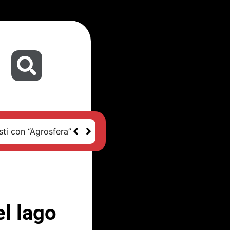
sti con “Agrosfera”
el lago