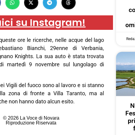
c
ici su Instagram!
omi
Reda
queste ore le ricerche, nelle acque del lago
ebastiano Bianchi, 29enne di Verbania,
gnano Knights. La sua auto è stata trovata
 di martedì 9 novembre sul lungolago di
i Vigili del fuoco sono al lavoro e si stanno
la zona di fronte a Villa Taranto, ma al
che non hanno dato alcun esito.
N
Fes
© 2026 La Voce di Novara
pr
Riproduzione Riservata