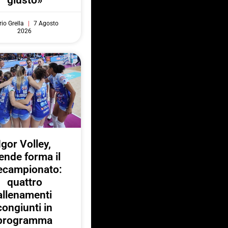
giusto»
io Grella
7 Agosto
2026
Igor Volley,
ende forma il
ecampionato:
quattro
allenamenti
congiunti in
programma