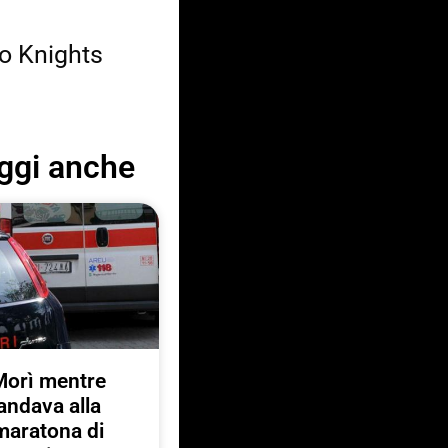
no Knights
ggi anche
Morì mentre
andava alla
maratona di