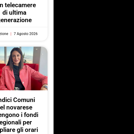
n telecamere
di ultima
generazione
zione
7 Agosto 2026
ndici Comuni
el novarese
engono i fondi
egionali per
liare gli orari