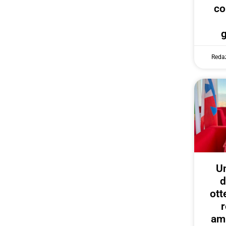
co
Reda
U
d
ott
r
amp