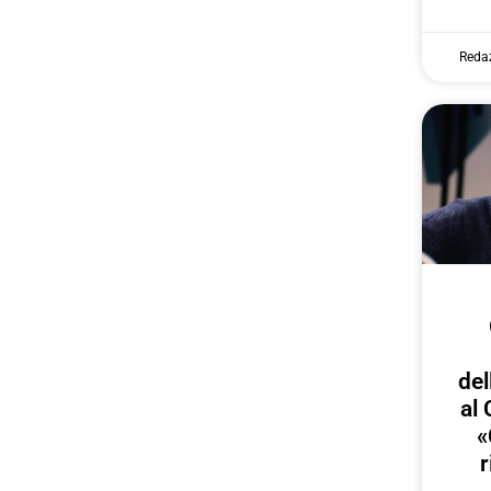
Reda
del
al 
«
r