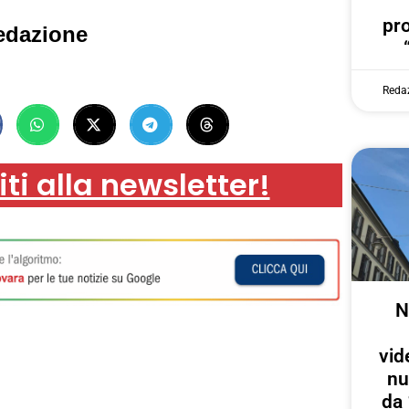
pr
edazione
Reda
iti alla newsletter!
N
vid
nu
da 