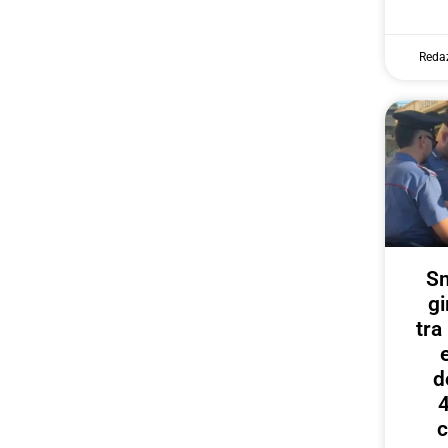
Reda
Sm
gi
tr
d
4
c