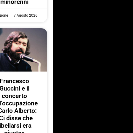
minorenni
zione
7 Agosto 2026
Francesco
Guccini e il
concerto
l’occupazione
Carlo Alberto:
Ci disse che
ibellarsi era