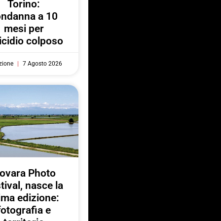
Torino:
ondanna a 10
mesi per
cidio colposo
zione
7 Agosto 2026
ovara Photo
tival, nasce la
ima edizione:
fotografia e