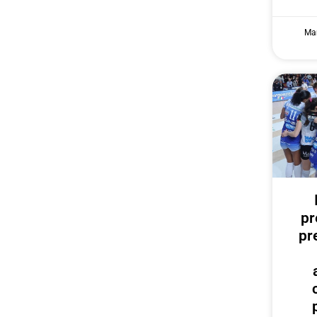
Mar
pr
pr