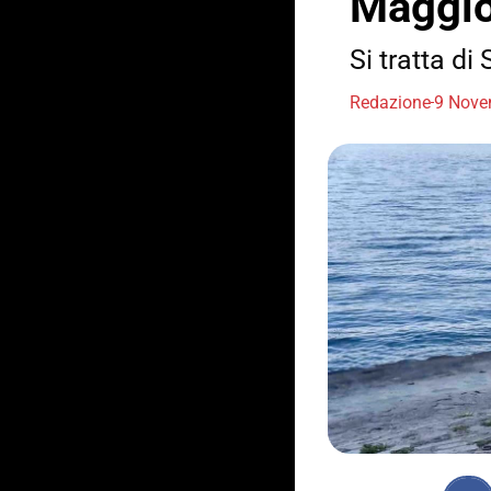
Maggi
Si tratta d
Redazione
9 Nove