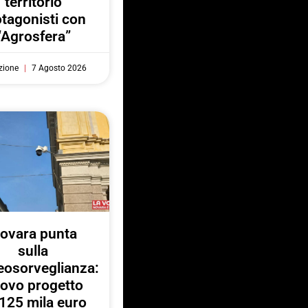
territorio
otagonisti con
“Agrosfera”
zione
7 Agosto 2026
ovara punta
sulla
eosorveglianza:
ovo progetto
125 mila euro