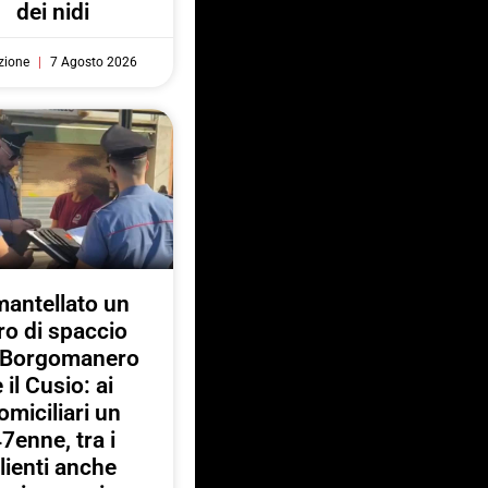
dei nidi
zione
7 Agosto 2026
antellato un
ro di spaccio
a Borgomanero
e il Cusio: ai
omiciliari un
7enne, tra i
lienti anche