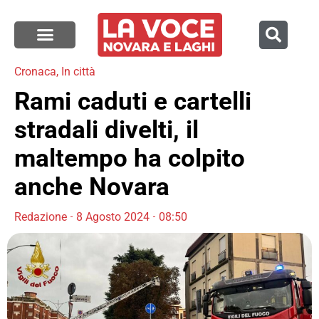
Cronaca
,
In città
Rami caduti e cartelli
stradali divelti, il
maltempo ha colpito
anche Novara
Redazione
8 Agosto 2024
08:50