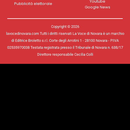
Youtube
Pubblicità elettorale
Google News
Copyright © 2026
lavocedinovara.com Tutti i diritti riservati La Voce di Novara è un marchio
di Editrice Broletto s.r.l. Corte degli Arrotini 1 - 28100 Novara - P.IVA
02535970038 Testata registrata presso il Tribunale di Novara n. 638/17
Direttore responsabile Cecilia Colli