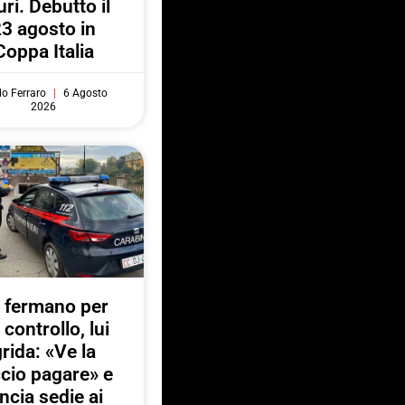
uri. Debutto il
3 agosto in
Coppa Italia
do Ferraro
6 Agosto
2026
 fermano per
 controllo, lui
rida: «Ve la
ccio pagare» e
ancia sedie ai