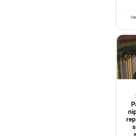
Cec
P
ni
rep
s