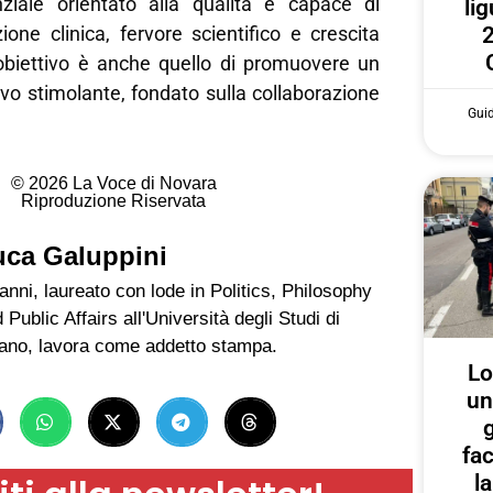
ziale orientato alla qualità e capace di
lig
2
ione clinica, fervore scientifico e crescita
’obiettivo è anche quello di promuovere un
vo stimolante, fondato sulla collaborazione
Gui
© 2026 La Voce di Novara
Riproduzione Riservata
uca Galuppini
anni, laureato con lode in Politics, Philosophy
 Public Affairs all'Università degli Studi di
ano, lavora come addetto stampa.
Lo
un
g
fa
l