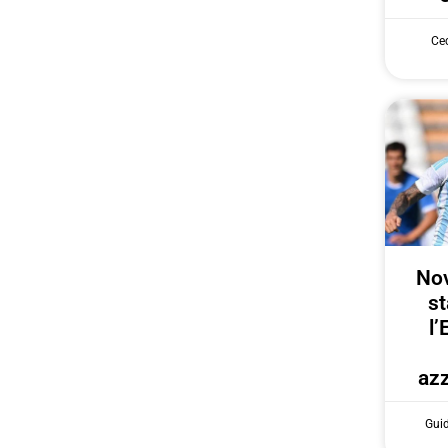
Cec
Nov
st
l’
azz
Gui