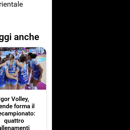
rientale
ggi anche
Igor Volley,
ende forma il
ecampionato:
quattro
allenamenti