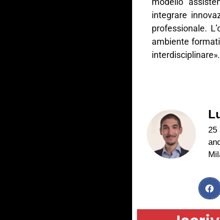
modello assisten
integrare innovaz
professionale. L
ambiente formati
interdisciplinare».
L
25 
and
Mil