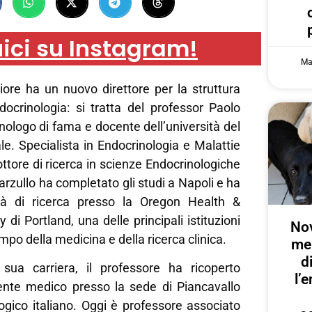
ici su Instagram!
Ma
ore ha un nuovo direttore per la struttura
ocrinologia: si tratta del professor Paolo
nologo di fama e docente dell’università del
e. Specialista in Endocrinologia e Malattie
ttore di ricerca in scienze Endocrinologiche
rzullo ha completato gli studi a Napoli e ha
ità di ricerca presso la Oregon Health &
 di Portland, una delle principali istituzioni
Nov
po della medicina e della ricerca clinica.
me
d
sua carriera, il professore ha ricoperto
l’
igente medico presso la sede di Piancavallo
ologico italiano. Oggi è professore associato