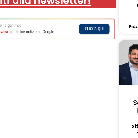
iti alla newsletter!
Reda
S
«B