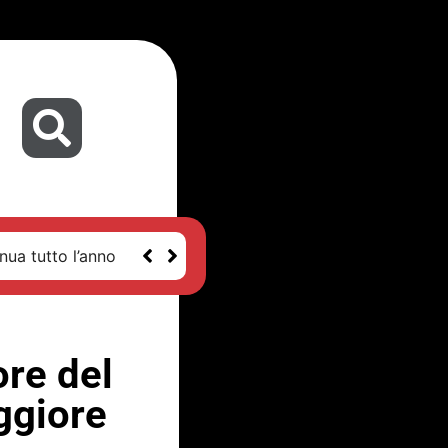
nua tutto l’anno
ore del
ggiore