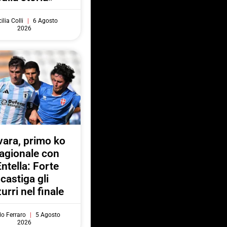
ilia Colli
6 Agosto
2026
ara, primo ko
agionale con
Entella: Forte
castiga gli
urri nel finale
do Ferraro
5 Agosto
2026