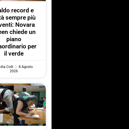
ldo record e
ttà sempre più
venti: Novara
een chiede un
piano
aordinario per
il verde
ilia Colli
8 Agosto
2026