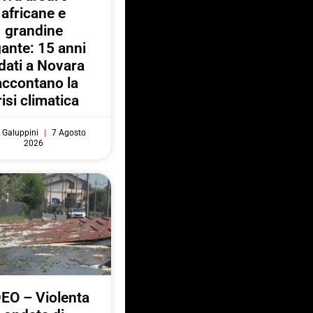
africane e
grandine
gante: 15 anni
 dati a Novara
accontano la
risi climatica
 Galuppini
7 Agosto
2026
EO – Violenta