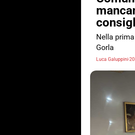
mancan
consigl
Nella prima 
Gorla
Luca Galuppini
20