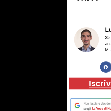
L
25 
and
Mil
Iscriv