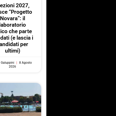
lezioni 2027,
sce “Progetto
Novara”: il
laboratorio
vico che parte
 dati (e lascia i
andidati per
ultimi)
 Galuppini
8 Agosto
2026