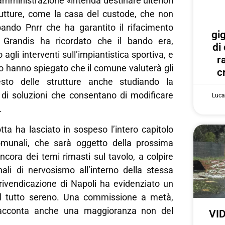
’amministrazione «intenda destinare ulteriori
trutture, come la casa del custode, che non
bando Pnrr che ha garantito il rifacimento
gi
e Grandis ha ricordato che il bando era,
di
agli interventi sull’impiantistica sportiva, e
r
icio hanno spiegato che il comune valuterà gli
c
resto delle strutture anche studiando la
ca di soluzioni che consentano di modificare
Luca
.
tta ha lasciato in sospeso l’intero capitolo
omunali, che sarà oggetto della prossima
cora dei temi rimasti sul tavolo, a colpire
nali di nervosismo all’interno della stessa
rivendicazione di Napoli ha evidenziato un
el tutto sereno. Una commissione a metà,
acconta anche una maggioranza non del
VID