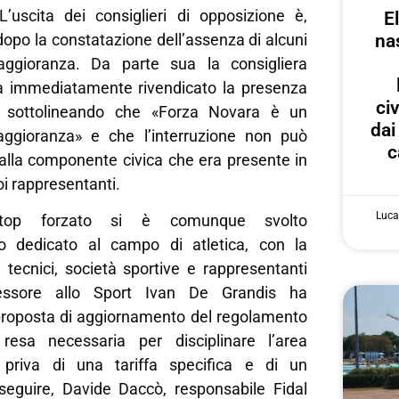
’uscita dei consiglieri di opposizione è,
E
na
 dopo la constatazione dell’assenza di alcuni
maggioranza. Da parte sua la consigliera
a immediatamente rivendicato la presenza
ci
, sottolineando che «Forza Novara è un
dai
aggioranza» e che l’interruzione non può
c
alla componente civica che era presente in
uoi rappresentanti.
Luca
stop forzato si è comunque svolto
to dedicato al campo di atletica, con la
 tecnici, società sportive e rappresentanti
essore allo Sport Ivan De Grandis ha
roposta di aggiornamento del regolamento
 resa necessaria per disciplinare l’area
i priva di una tariffa specifica e di un
eguire, Davide Daccò, responsabile Fidal