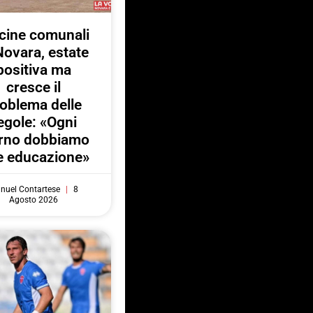
cine comunali
Novara, estate
positiva ma
cresce il
oblema delle
egole: «Ogni
orno dobbiamo
e educazione»
nuel Contartese
8
Agosto 2026