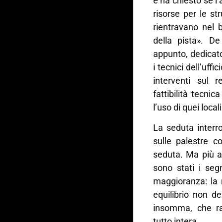
e ha chiesto se l
risorse per le s
rientravano nel 
della pista». D
appunto, dedicato 
i tecnici dell’uff
interventi sul 
fattibilità tecni
l’uso di quei locali
La seduta interro
sulle palestre c
seduta. Ma più an
sono stati i seg
maggioranza: la 
equilibrio non d
insomma, che r
tutto intera.