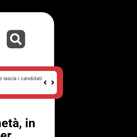
 lascia i candidati
età, in
er