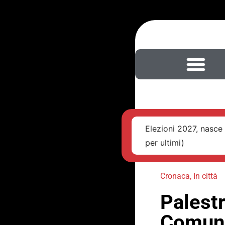
Elezioni 2027, nasce 
per ultimi)
Cronaca
,
In città
Palestr
Comune