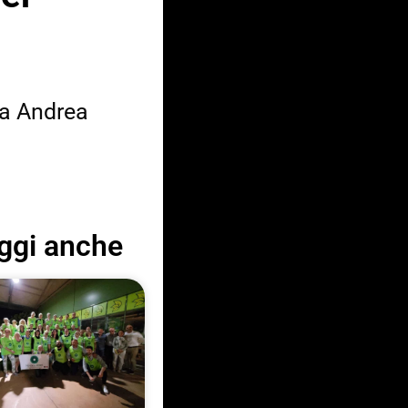
ica Andrea
ggi anche