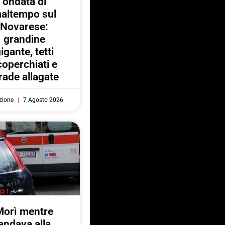
ondata di
altempo sul
Novarese:
grandine
igante, tetti
coperchiati e
rade allagate
zione
7 Agosto 2026
Morì mentre
andava alla