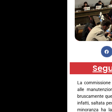
Segu
La commissione c
alle manutenzion
bruscamente ques
infatti, saltata 
minoranza ha las