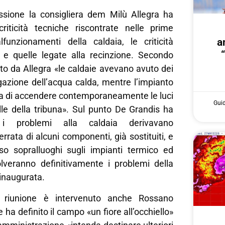
ssione la consigliera dem Milù Allegra ha
criticità tecniche riscontrate nelle prime
funzionamenti della caldaia, le criticità
a
ne e quelle legate alla recinzione. Secondo
to da Allegra «le caldaie avevano avuto dei
gazione dell’acqua calda, mentre l’impianto
iva di accendere contemporaneamente le luci
Gui
lle della tribuna». Sul punto De Grandis ha
i problemi alla caldaia derivavano
 errata di alcuni componenti, già sostituiti, e
o sopralluoghi sugli impianti termico ed
solveranno definitivamente i problemi della
inaugurata.
a riunione è intervenuto anche Rossano
 ha definito il campo «un fiore all’occhiello»