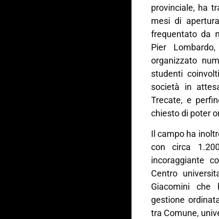
provinciale, ha t
mesi di apertura
frequentato da nu
Pier Lombardo, 
organizzato nume
studenti coinvol
società in attes
Trecate, e perfi
chiesto di poter o
Il campo ha inoltr
con circa 1.200 
incoraggiante c
Centro universit
Giacomini che 
gestione ordinata
tra Comune, unive