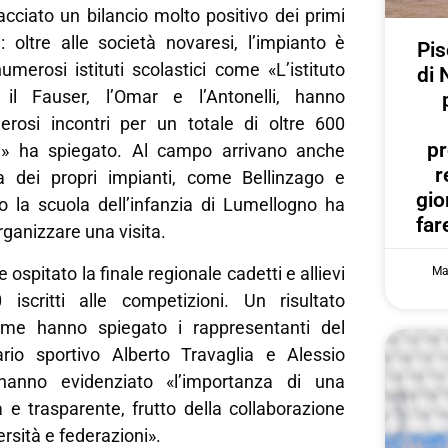
racciato un bilancio molto positivo dei primi
: oltre alle società novaresi, l’impianto è
Pis
merosi istituti scolastici come «L’istituto
di 
il Fauser, l’Omar e l’Antonelli, hanno
rosi incontri per un totale di oltre 600
pr
ti» ha spiegato. Al campo arrivano anche
r
a dei propri impianti, come Bellinzago e
gi
no la scuola dell’infanzia di Lumellogno ha
far
rganizzare una visita.
e ospitato la finale regionale cadetti e allievi
Ma
iscritti alle competizioni. Un risultato
ome hanno spiegato i rappresentanti del
ario sportivo Alberto Travaglia e Alessio
hanno evidenziato «l’importanza di una
 e trasparente, frutto della collaborazione
rsità e federazioni».