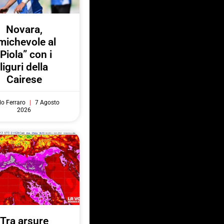
Novara,
michevole al
“Piola” con i
liguri della
Cairese
do Ferraro
7 Agosto
2026
Tra arsure