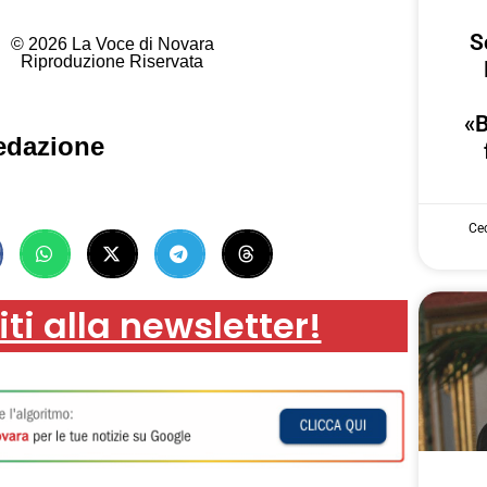
S
© 2026 La Voce di Novara
Riproduzione Riservata
«B
edazione
Cec
iti alla newsletter!