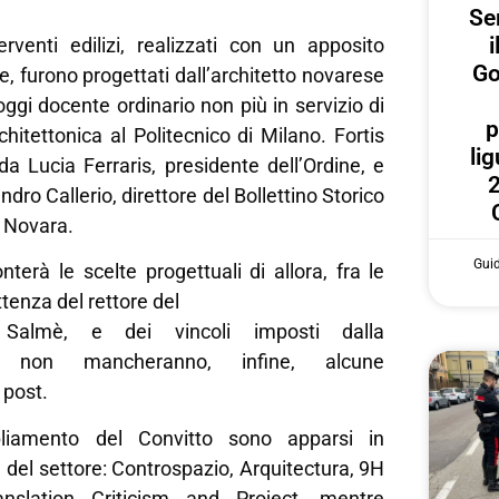
Ser
i
erventi edilizi, realizzati con un apposito
Go
e, furono progettati dall’architetto novarese
ggi docente ordinario non più in servizio di
p
itettonica al Politecnico di Milano. Fortis
lig
a Lucia Ferraris, presidente dell’Ordine, e
2
ndro Callerio, direttore del Bollettino Storico
i Novara.
Gui
nterà le scelte progettuali di allora, fra le
tenza del rettore del
Salmè, e dei vincoli imposti dalla
a; non mancheranno, infine, alcune
 post.
pliamento del Convitto sono apparsi in
e del settore: Controspazio, Arquitectura, 9H
ranslation Criticism and Project, mentre