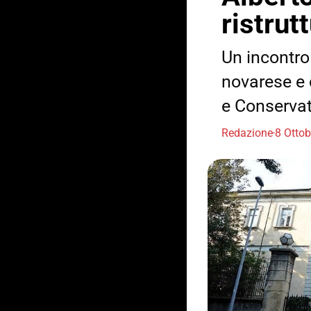
ristrut
Un incontro
novarese e d
e Conservat
Redazione
8 Otto