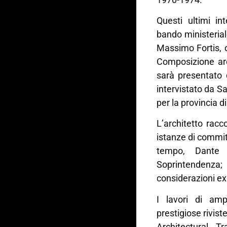
Questi ultimi int
bando ministerial
Massimo Fortis, o
Composizione arch
sarà presentato d
intervistato da Sa
per la provincia d
L’architetto racco
istanze di commit
tempo, Dante 
Soprintendenz
considerazioni ex
I lavori di am
prestigiose rivist
Architectural T