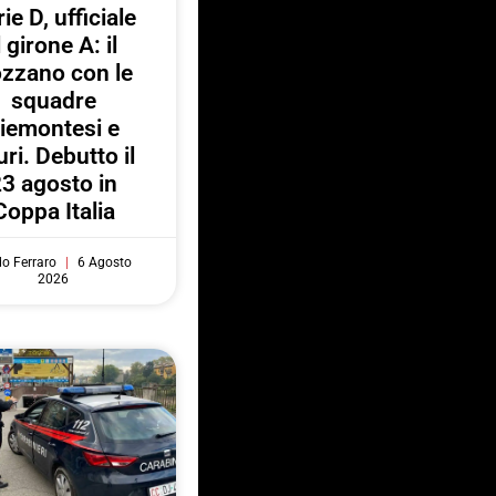
ie D, ufficiale
l girone A: il
zzano con le
squadre
iemontesi e
uri. Debutto il
3 agosto in
Coppa Italia
do Ferraro
6 Agosto
2026