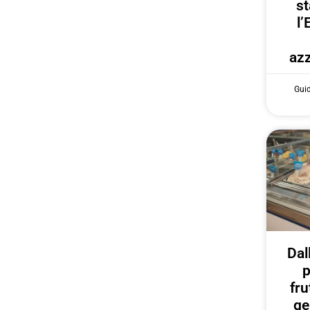
st
l’
azz
Gui
Dal
p
fru
ge