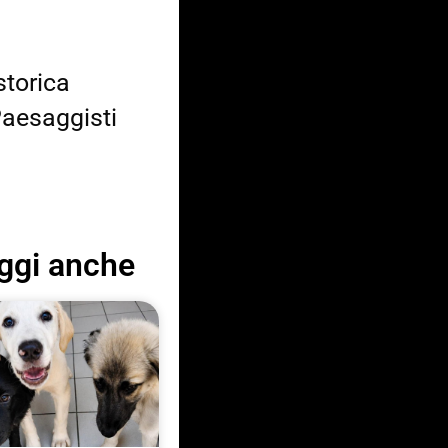
storica
 Paesaggisti
ggi anche