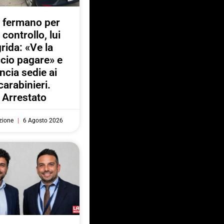
 fermano per
 controllo, lui
rida: «Ve la
ccio pagare» e
ancia sedie ai
carabinieri.
Arrestato
zione
6 Agosto 2026