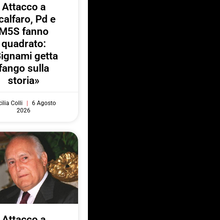
Attacco a
calfaro, Pd e
M5S fanno
quadrato:
ignami getta
fango sulla
storia»
ilia Colli
6 Agosto
2026
Attacco a