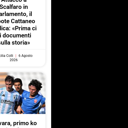
Scalfaro in
arlamento, il
pote Cattaneo
lica: «Prima ci
i documenti
sulla storia»
ilia Colli
6 Agosto
2026
ara, primo ko