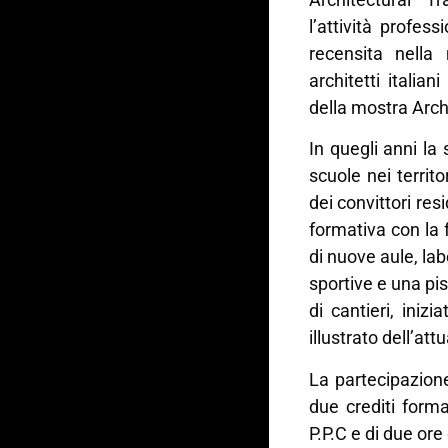
l’attività profess
recensita nella
architetti italia
della mostra Arch
In quegli anni la
scuole nei territ
dei convittori resi
formativa con la 
di nuove aule, la
sportive e una pis
di cantieri, inizi
illustrato dell’att
La partecipazion
due crediti format
P.P.C e di due ore