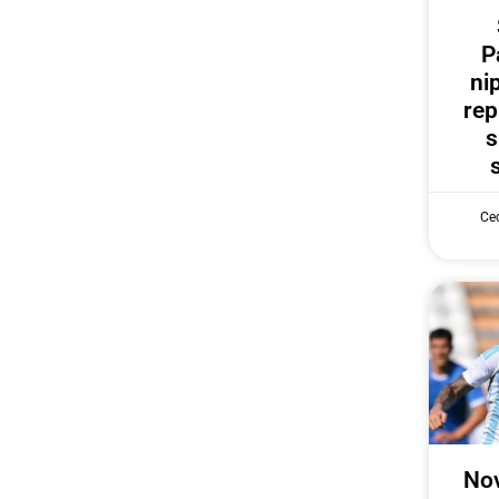
P
ni
rep
s
Cec
Nov