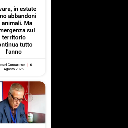
ara, in estate
no abbandoni
i animali. Ma
emergenza sul
territorio
ontinua tutto
l’anno
nuel Contartese
6
Agosto 2026