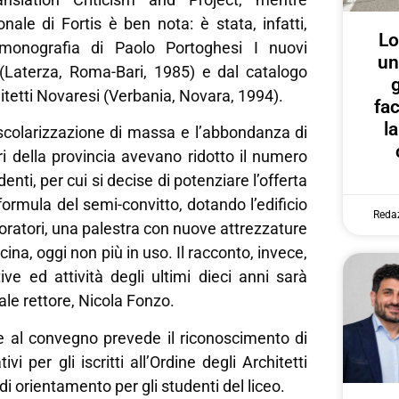
ionale di Fortis è ben nota: è stata, infatti,
Lo
 monografia di Paolo Portoghesi I nuovi
un
ni (Laterza, Roma-Bari, 1985) e dal catalogo
g
itetti Novaresi (Verbania, Novara, 1994).
fa
l
 scolarizzazione di massa e l’abbondanza di
ori della provincia avevano ridotto il numero
denti, per cui si decise di potenziare l’offerta
formula del semi-convitto, dotando l’edificio
Reda
boratori, una palestra con nuove attrezzature
cina, oggi non più in uso. Il racconto, invece,
ative ed attività degli ultimi dieci anni sarà
uale rettore, Nicola Fonzo.
e al convegno prevede il riconoscimento di
ivi per gli iscritti all’Ordine degli Architetti
 di orientamento per gli studenti del liceo.