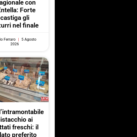
agionale con
Entella: Forte
castiga gli
urri nel finale
do Ferraro
5 Agosto
2026
l’intramontabile
istacchio ai
ttati freschi: il
lato preferito