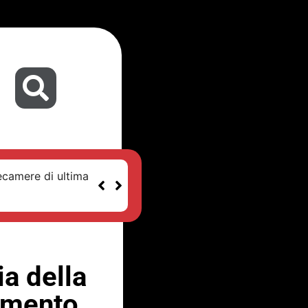
ecamere di ultima
a della
iamento