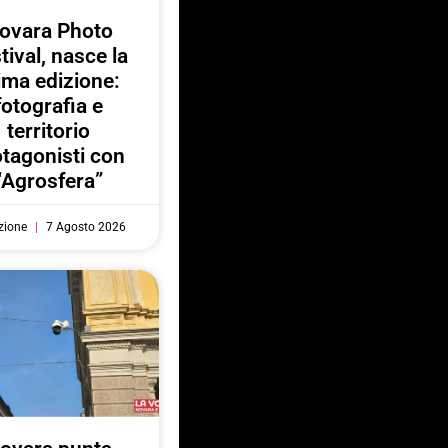
ovara Photo
tival, nasce la
ima edizione:
fotografia e
territorio
otagonisti con
“Agrosfera”
zione
7 Agosto 2026