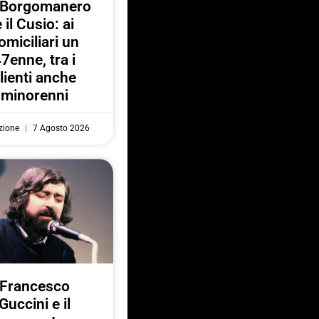
a Borgomanero
e il Cusio: ai
omiciliari un
7enne, tra i
lienti anche
minorenni
zione
7 Agosto 2026
Francesco
Guccini e il