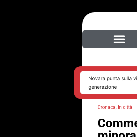
Novara punta sulla v
generazione
Cronaca
,
In città
Commer
minora