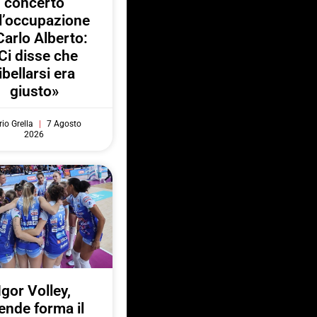
concerto
l’occupazione
Carlo Alberto:
Ci disse che
ibellarsi era
giusto»
io Grella
7 Agosto
2026
Igor Volley,
ende forma il