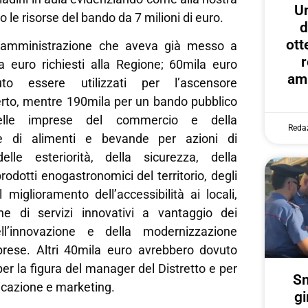
U
 le risorse del bando da 7 milioni di euro.
d
ott
’amministrazione che aveva già messo a
r
la euro richiesti alla Regione; 60mila euro
amp
to essere utilizzati per l’ascensore
rto, mentre 190mila per un bando pubblico
lle imprese del commercio e della
Reda
ne di alimenti e bevande per azioni di
elle esteriorità, della sicurezza, della
odotti enogastronomici del territorio, degli
l miglioramento dell’accessibilità ai locali,
one di servizi innovativi a vantaggio dei
ll’innovazione e della modernizzazione
mprese. Altri 40mila euro avrebbero dovuto
per la figura del manager del Distretto e per
Sm
icazione e marketing.
gi