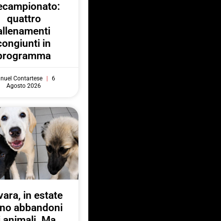
ecampionato:
quattro
allenamenti
congiunti in
programma
nuel Contartese
6
Agosto 2026
ara, in estate
no abbandoni
i animali. Ma