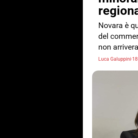
region
Novara è qui
del commerc
non arriver
Luca Galuppini
18