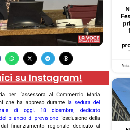
N
Fes
pr
pr
Reda
ici su Instagram!
zia per l’assessora al Commercio Maria
ini che ha appreso durante l
a seduta del
nale di oggi, 18 dicembre, dedicato
del bilancio di previsione
l’esclusione della
 dal finanziamento regionale dedicato al