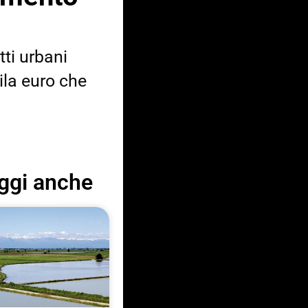
tti urbani
ila euro che
ggi anche