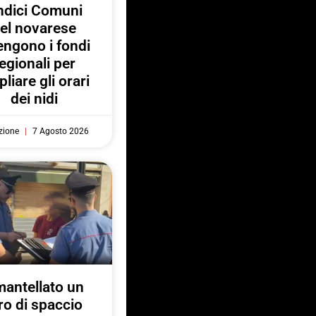
ndici Comuni
el novarese
engono i fondi
egionali per
liare gli orari
dei nidi
zione
7 Agosto 2026
antellato un
ro di spaccio