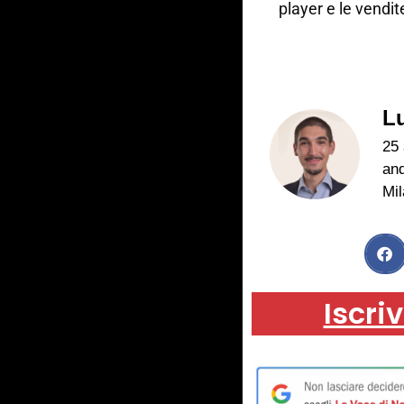
player e le vendi
L
25 
and
Mil
Iscriv