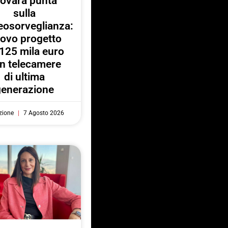
ovara punta
sulla
eosorveglianza:
ovo progetto
125 mila euro
n telecamere
di ultima
generazione
zione
7 Agosto 2026