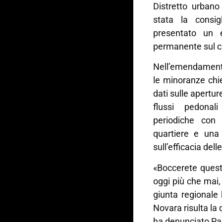
Distretto urban
stata la consi
presentato un 
permanente sul 
Nell’emendament
le minoranze chi
dati sulle aperture
flussi pedonal
periodiche con 
quartiere e una
sull’efficacia del
«Boccerete que
oggi più che mai
giunta regionale
Novara risulta la 
ha denunciato Pal