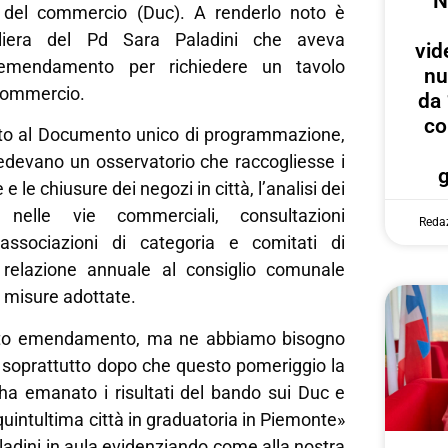
N
o del commercio (Duc). A renderlo noto è
gliera del Pd Sara Paladini che aveva
vid
emendamento per richiedere un tavolo
nu
commercio.
da 
co
o al Documento unico di programmazione,
edevano un osservatorio che raccogliesse i
 e le chiusure dei negozi in città, l’analisi dei
i nelle vie commerciali, consultazioni
Reda
associazioni di categoria e comitati di
 relazione annuale al consiglio comunale
le misure adottate.
sto emendamento, ma ne abbiamo bisogno
, soprattutto dopo che questo pomeriggio la
 ha emanato i risultati del bando sui Duc e
quintultima città in graduatoria in Piemonte»
adini in aula evidenziando come alla nostra