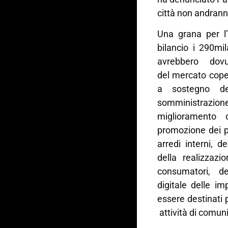
città non andranno
Una grana per l
bilancio i 290mi
avrebbero dovu
del mercato cope
a sostegno de
somministrazio
miglioramento d
promozione dei pr
arredi interni, de
della realizzazi
consumatori, de
digitale delle i
essere destinati 
attività di comun