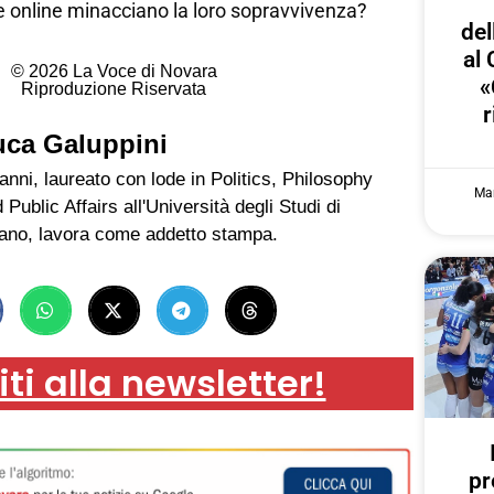
te online minacciano la loro sopravvivenza?
del
al 
© 2026 La Voce di Novara
«
Riproduzione Riservata
r
uca Galuppini
anni, laureato con lode in Politics, Philosophy
Mar
 Public Affairs all'Università degli Studi di
ano, lavora come addetto stampa.
iti alla newsletter!
pr