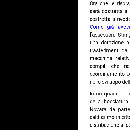
Ora che le risor
sarà costretta a 
costretta a rived
Come già avev
l’assessora Stan
una dotazione a 
trasferimenti da
macchina relati
compiti che ri
coordinamento co
nello sviluppo dell
In un quadro in 
della bocciatur
Novara da parte
caldissimo in cit
distribuzione al d