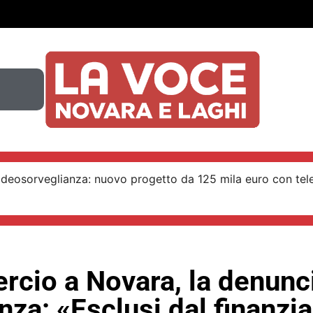
ideosorveglianza: nuovo progetto da 125 mila euro con tel
cio a Novara, la denunci
nza: «Esclusi dal finanz