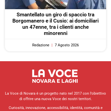
Smantellato un giro di spaccio tra
Borgomanero e il Cusio: ai domiciliari
un 47enne, tra i clienti anche
minorenni
Redazione
7 Agosto 2026
La Voce di Novara è un progetto nato nel 2017 con l’obiettivo
di offrire una nuova Voce dei nostri territori.
Curiosità, innovazione, accessibilità, identità, comunità e